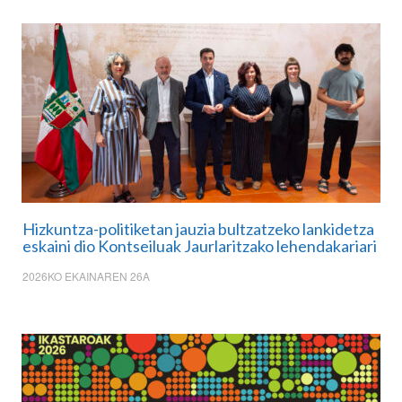
Hizkuntza-politiketan jauzia bultzatzeko lankidetza
eskaini dio Kontseiluak Jaurlaritzako lehendakariari
2026KO EKAINAREN 26A