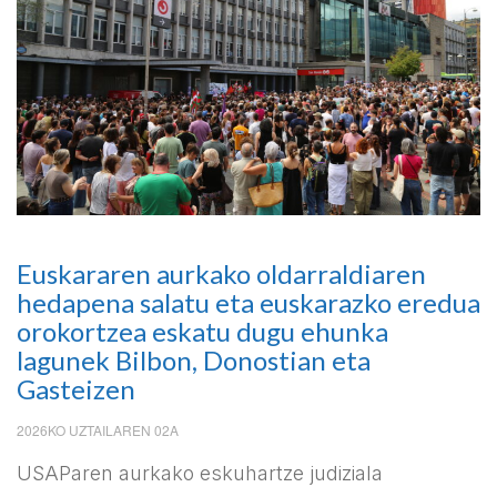
Euskararen aurkako oldarraldiaren
hedapena salatu eta euskarazko eredua
orokortzea eskatu dugu ehunka
lagunek Bilbon, Donostian eta
Gasteizen
2026KO UZTAILAREN 02A
USAParen aurkako eskuhartze judiziala