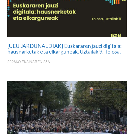
[UEU JARDUNALDIAK] Euskararen jauzi digitala:
hausnarketak eta elkarguneak. Uztailak 9, Tolosa.
2026KO EKAINAREN 25A