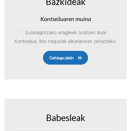
Bazkideak
Kontseiluaren muina
Euskalgintzako eragileek osatzen dute
Kontseilua, ildo nagusiak elkarlanean zehazteko.
Gehiago jakin
Babesleak