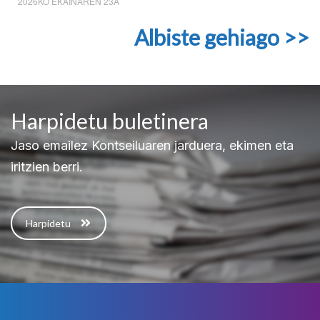
2026KO EKAINAREN 23A
Albiste gehiago >>
Harpidetu buletinera
Jaso emailez Kontseiluaren jarduera, ekimen eta
iritzien berri.
Harpidetu