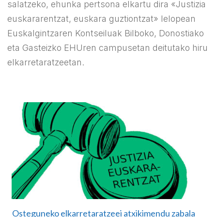
salatzeko, ehunka pertsona elkartu dira «Justizia
euskararentzat, euskara guztiontzat» lelopean
Euskalgintzaren Kontseiluak Bilboko, Donostiako
eta Gasteizko EHUren campusetan deitutako hiru
elkarretaratzeetan.
Osteguneko elkarretaratzeei atxikimendu zabala