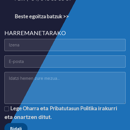
Beste egoitza batzuk >>
HARREMANETARAKO
Lege Oharra
Pribatutasun Politika
eta
irakurri
eta onartzen ditut.