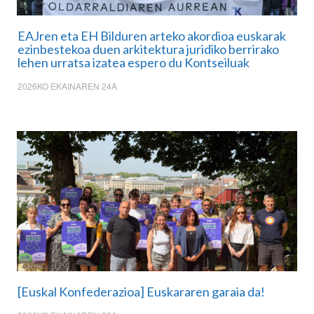
EAJren eta EH Bilduren arteko akordioa euskarak
ezinbestekoa duen arkitektura juridiko berrirako
lehen urratsa izatea espero du Kontseiluak
2026KO EKAINAREN 24A
[Euskal Konfederazioa] Euskararen garaia da!