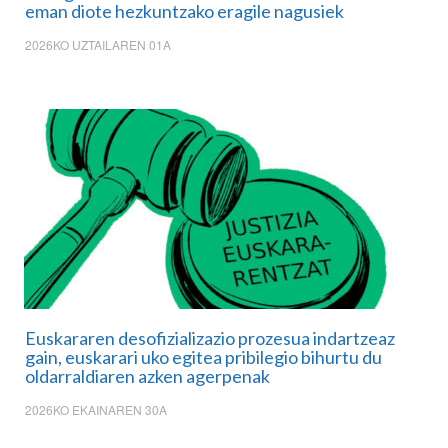
eman diote hezkuntzako eragile nagusiek
2026KO UZTAILAREN 01A
Euskararen desofizializazio prozesua indartzeaz
gain, euskarari uko egitea pribilegio bihurtu du
oldarraldiaren azken agerpenak
2026KO EKAINAREN 30A