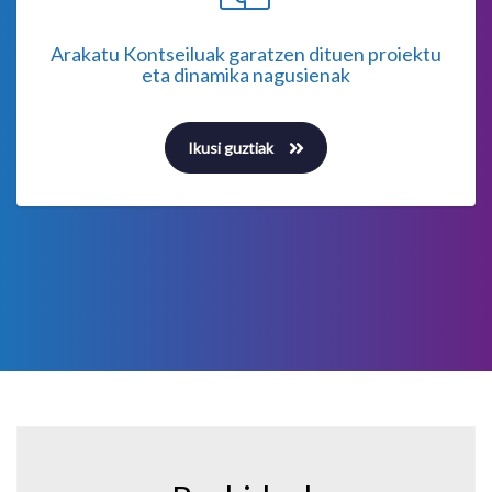
Arakatu Kontseiluak garatzen dituen proiektu
eta dinamika nagusienak
Ikusi guztiak