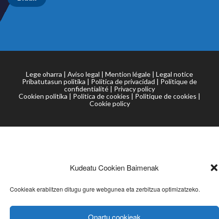
Lege oharra
|
Aviso legal
|
Mention légale
|
Legal notice
Pribatutasun politika
|
Política de privacidad
|
Politique de
confidentialité
|
Privacy policy
Cookien politika
|
Política de cookies
|
Politique de cookies
|
Cookie policy
Kudeatu Cookien Baimenak
Cookieak erabiltzen ditugu gure webgunea eta zerbitzua optimizatzeko.
Onartu cookieak