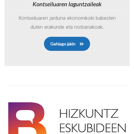
Kontseiluaren laguntzaileak
Kontseiluaren jarduna ekonomikoki babesten
duten erakunde eta norbanakoak.
Gehiago jakin