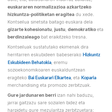
euskararen normalizazioa azkartzeko
hizkuntza-politiketan eragitea
du xede.
Kontseilua sinetsita baitago euskara dela
gizarte kohesionatu
,
justu
,
demokratiko
eta
berdinzaleago
bat eraikitzeko tresna.
Kontseiluak sustatutako ekimenak dira
Hizkuntz
herritarren eskubideen babeserako
Eskubideen Behatokia
, eremu
sozioekonomikoaren euskalduntzean
Bai Euskarari Elkartea
Koparia
eragiteko
, eta
merchandising eta promozio zerbitzuak.
Gure jardunaren berri
izan nahi baduzu,
jarrai gaitzazu sare sozialen bidez eta
harpidetu gure mezularitza zerbitzuetara: