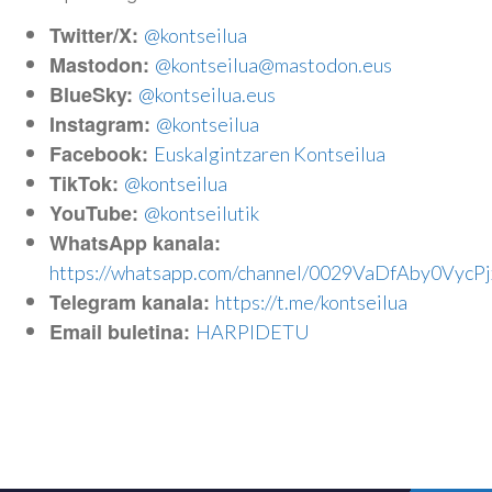
Twitter/X:
@kontseilua
Mastodon:
@kontseilua@mastodon.eus
BlueSky:
@kontseilua.eus
Instagram:
@kontseilua
Facebook:
Euskalgintzaren Kontseilua
TikTok:
@kontseilua
YouTube:
@kontseilutik
WhatsApp kanala:
https://whatsapp.com/channel/0029VaDfAby0VycPj
Telegram kanala:
https://t.me/kontseilua
Email buletina:
HARPIDETU