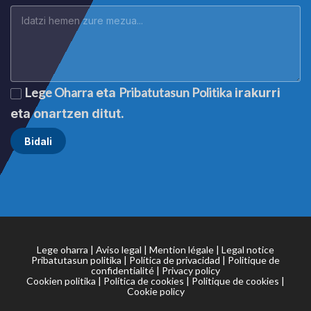
Lege Oharra
Pribatutasun Politika
eta
irakurri
eta onartzen ditut.
Lege oharra
|
Aviso legal
|
Mention légale
|
Legal notice
Pribatutasun politika
|
Política de privacidad
|
Politique de
confidentialité
|
Privacy policy
Cookien politika
|
Política de cookies
|
Politique de cookies
|
Cookie policy