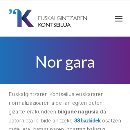
Nor gara
Euskalgintzaren Kontseilua euskararen
normalizazioaren alde lan egiten duten
gizarte-erakundeen
bilgune nagusia
da.
33 bazkidek
Jatorri eta ibilbide anitzeko
osatzen
dute, eta, batasunaren indarraz baliatuz,