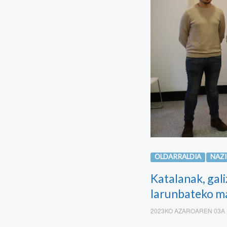
OLDARRALDIA
NAZ
Katalanak, gali
larunbateko m
2023KO AZAROAREN 03A