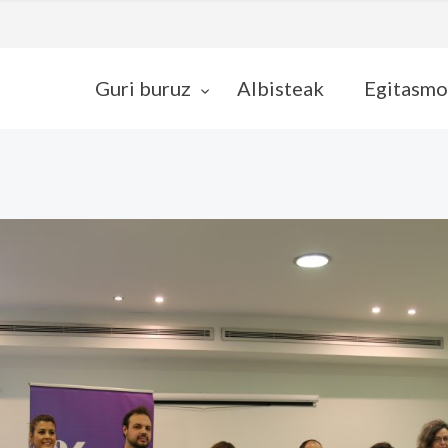
Guri buruz
Albisteak
Egitasmo