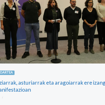
IOARTEA
ziarrak, asturiarrak eta aragoiarrak ere izan
anifestazioan