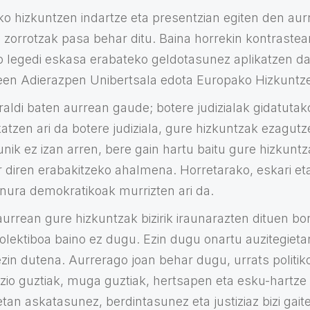
ko hizkuntzen indartze eta presentzian egiten den au
 zorrotzak pasa behar ditu. Baina horrekin kontrastea
 legedi eskasa erabateko geldotasunez aplikatzen da
een Adierazpen Unibertsala edota Europako Hizkuntze
raldi baten aurrean gaude; botere judizialak gidatutak
atzen ari da botere judiziala, gure hizkuntzak ezagutz
unik ez izan arren, bere gain hartu baitu gure hizkuntz
r diren erabakitzeko ahalmena. Horretarako, eskari et
onura demokratikoak murrizten ari da.
aurrean gure hizkuntzak bizirik iraunarazten dituen b
olektiboa baino ez dugu. Ezin dugu onartu auzitegietan
ezin dutena. Aurrerago joan behar dugu, urrats politi
nazio guztiak, muga guztiak, hertsapen eta esku-hartz
etan askatasunez, berdintasunez eta justiziaz bizi gai