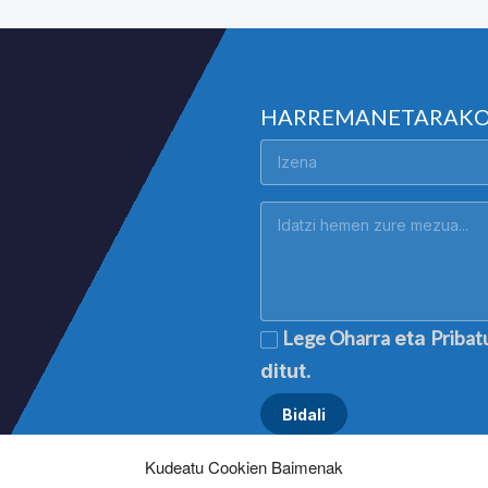
HARREMANETARAK
Lege Oharra
Pribat
eta
ditut.
Kudeatu Cookien Baimenak