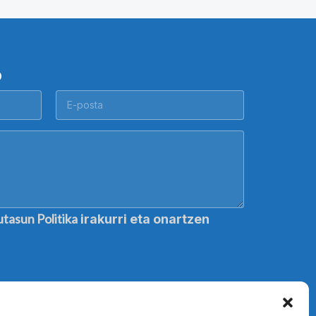
O
utasun Politika
irakurri eta onartzen