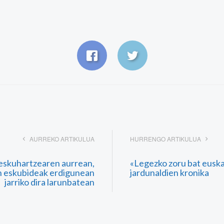
AURREKO ARTIKULUA
HURRENGO ARTIKULUA
eskuhartzearen aurrean,
«Legezko zoru bat eusk
n eskubideak erdigunean
jardunaldien kronika
jarriko dira larunbatean