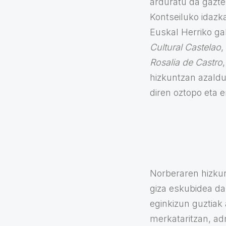
arduratu da gazte
Kontseiluko idazk
Euskal Herriko ga
Cultural Castelao
,
Rosalia de Castro
hizkuntzan azaldu
diren oztopo eta 
Norberaren hizkunt
giza eskubidea da
eginkizun guztiak 
merkataritzan, adm