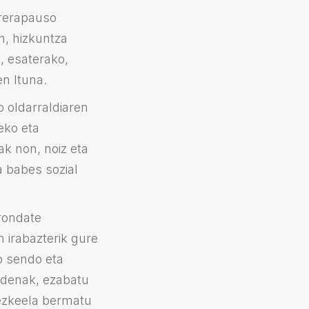
rrerapauso
n, hizkuntza
, esaterako,
n Ituna.
o oldarraldiaren
eko eta
ak non, noiz eta
a babes sozial
orondate
 irabazterik gure
ko sendo eta
e denak, ezabatu
tezkeela bermatu