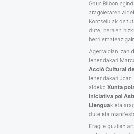
Gaur Bilbon egind
aragoieraren alde
Kontseiluak deitut
dute, beraien hiz
berri emateaz gai
Agerraldian izan d
lehendakari Marc
Acció Cultural de
lehendakari Joan 
aldeko
Xunta pol
Iniciativa pol As
Llengua
k eta ara
dute eta manifesta
Eragile guztien a