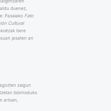
kalgintzaren
zaldu duenez,
te: Pasaiako
Fato
ión Cultural
akoitzak bere
suan jasaten ari
eragozten zaigun
ntzetan bizimoduko
n arloan,