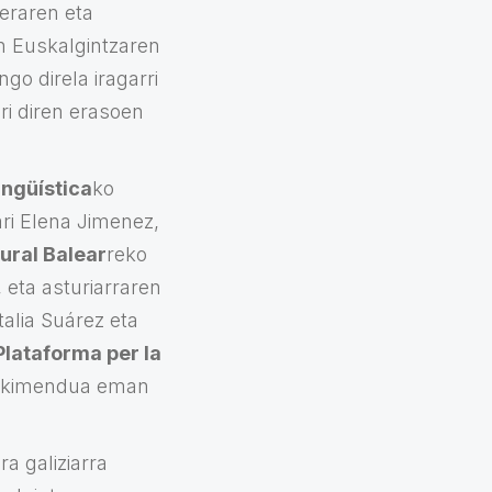
ieraren eta
an Euskalgintzaren
go direla iragarri
ri diren erasoen
ingüística
ko
ri Elena Jimenez,
ural Balear
reko
 eta asturiarraren
alia Suárez eta
Plataforma per la
xikimendua eman
a galiziarra