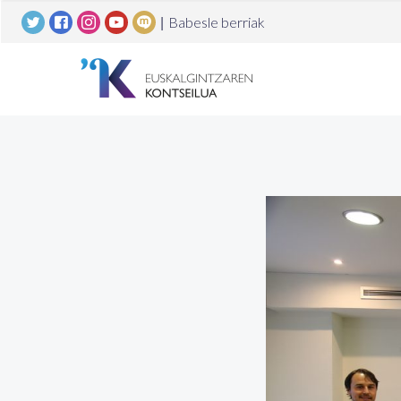
|
Babesle berriak