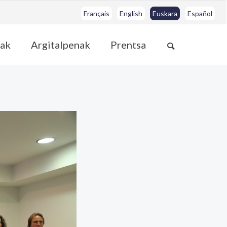
Français
English
Euskara
Español
ak
Argitalpenak
Prentsa