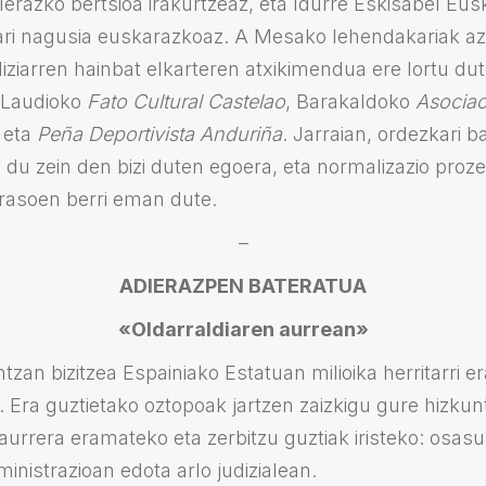
lerazko bertsioa irakurtzeaz, eta Idurre Eskisabel Eus
ari nagusia euskarazkoaz. A Mesako lehendakariak a
liziarren hainbat elkarteren atxikimendua ere lortu du
 Laudioko
Fato Cultural Castelao
, Barakaldoko
Asociac
, eta
Peña Deportivista Anduriña
. Jarraian, ordezkari b
 du zein den bizi duten egoera, eta normalizazio proze
erasoen berri eman dute.
–
ADIERAZPEN BATERATUA
«Oldarraldiaren aurrean»
zan bizitzea Espainiako Estatuan milioika herritarri 
. Era guztietako oztopoak jartzen zaizkigu gure hizku
aurrera eramateko eta zerbitzu guztiak iristeko: osasu
inistrazioan edota arlo judizialean.