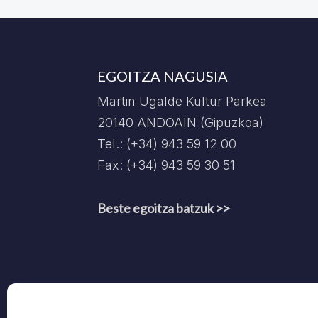
EGOITZA NAGUSIA
Martin Ugalde Kultur Parkea
20140 ANDOAIN (Gipuzkoa)
Tel.: (+34) 943 59 12 00
Fax: (+34) 943 59 30 51
Beste egoitza batzuk >>