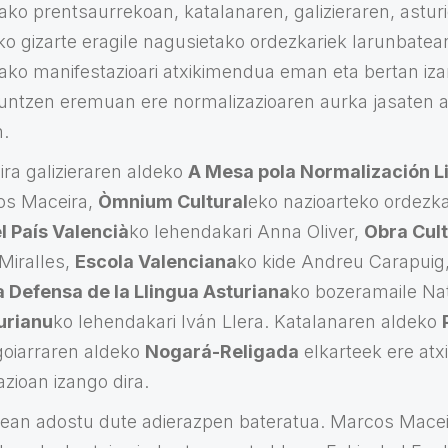
ako prentsaurrekoan, katalanaren, galizieraren, astur
ko gizarte eragile nagusietako ordezkariek larunbate
ako manifestazioari atxikimendua eman eta bertan izan
kuntzen eremuan ere normalizazioaren aurka jasaten a
n.
ira galizieraren aldeko
A Mesa pola Normalización L
os Maceira,
Òmnium Cultural
eko nazioarteko ordezka
l País Valencià
ko lehendakari Anna Oliver,
Obra Cult
Miralles,
Escola Valenciana
ko kide Andreu Carapuig,
a Defensa de la Llingua Asturiana
ko bozeramaile Nat
turianu
ko lehendakari Iván Llera. Katalanaren aldeko
goiarraren aldeko
Nogará-Religada
elkarteek ere at
zioan izango dira.
rtean adostu dute adierazpen bateratua. Marcos Maceir