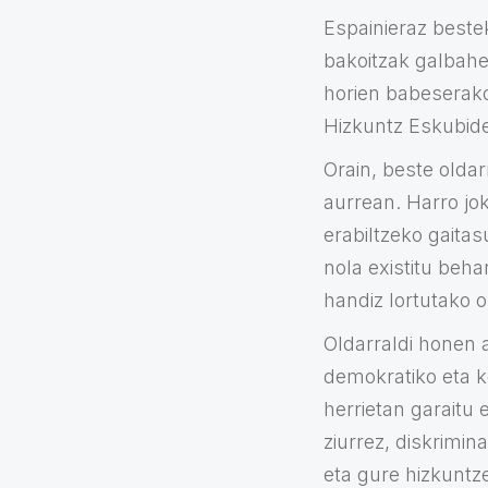
Espainieraz beste
bakoitzak galbahe
horien babeserako
Hizkuntz Eskubid
Orain, beste oldar
aurrean. Harro jok
erabiltzeko gaitas
nola existitu beha
handiz lortutako 
Oldarraldi honen 
demokratiko eta k
herrietan garaitu 
ziurrez, diskrimi
eta gure hizkuntz