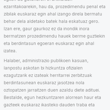
ezarritakoarekin, hau da, prozedimendu penal eta
zibilak euskaraz egin ahal izango direla bermatu
behar dela aldetako batek hala eskatuaz gero.
Izan ere, gaur gaurkoz ez da inondik inora
bermatzen prozedimendu hauek berme guztiekin
eta berdintasun egoeran euskaraz egin ahal
izatea.
Halaber, administrazio publikoen kasuan,
lanpostu askotan bi hizkuntza ofizialen
ezagutzarik ez izateak herritarrei zerbitzuak
berdintasunean euskaraz jasotzea nola
oztopatzen jarraitzen duen azaldu diete adituei.
Bestalde, egun hezkuntzaren alorrean haur eta
gazteek euskaraz ikasteko dauden traba eta