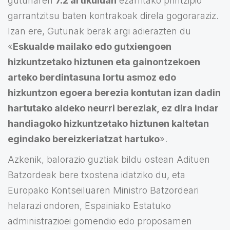
gutunaren
7.2 artikuluan
ezarritako printzipio
garrantzitsu baten kontrakoak direla gogoraraziz.
Izan ere, Gutunak berak argi adierazten du
«
Eskualde mailako edo gutxiengoen
hizkuntzetako hiztunen eta gainontzekoen
arteko berdintasuna lortu asmoz edo
hizkuntzon egoera berezia kontutan izan dadin
hartutako aldeko neurri bereziak, ez dira indar
handiagoko hizkuntzetako hiztunen kaltetan
egindako bereizkeriatzat hartuko
».
Azkenik, balorazio guztiak bildu ostean Adituen
Batzordeak bere txostena idatziko du, eta
Europako Kontseiluaren Ministro Batzordeari
helarazi ondoren, Espainiako Estatuko
administrazioei gomendio edo proposamen