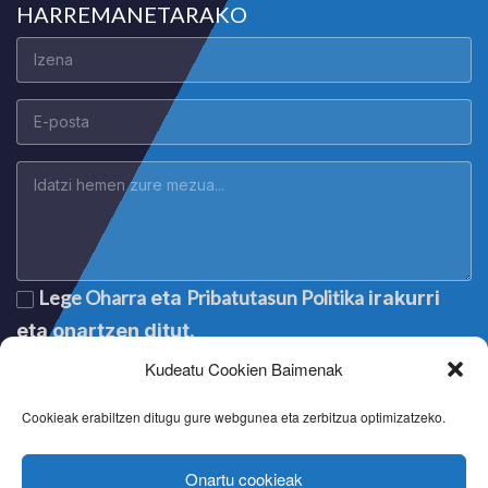
HARREMANETARAKO
Lege Oharra
Pribatutasun Politika
eta
irakurri
eta onartzen ditut.
Kudeatu Cookien Baimenak
Cookieak erabiltzen ditugu gure webgunea eta zerbitzua optimizatzeko.
Onartu cookieak