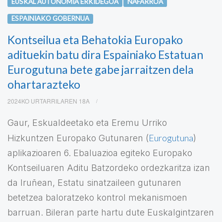
EUSKAL AUTONOMIA ERKIDEGOA
NAFARROA
ESPAINIAKO GOBERNUA
Kontseilua eta Behatokia Europako
adituekin batu dira Espainiako Estatuan
Eurogutuna bete gabe jarraitzen dela
ohartarazteko
2024KO URTARRILAREN 18A
Gaur, Eskualdeetako eta Eremu Urriko
Eurogutuna
Hizkuntzen Europako Gutunaren (
)
aplikazioaren 6. Ebaluazioa egiteko Europako
Kontseiluaren Aditu Batzordeko ordezkaritza izan
da Iruñean, Estatu sinatzaileen gutunaren
betetzea baloratzeko kontrol mekanismoen
barruan. Bileran parte hartu dute Euskalgintzaren