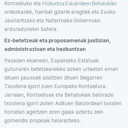
Hizkuntza Eskubideen Behatokiko
Kontseiluko eta
ordezkariek, hainbat gizarte eragilek eta Eusko
Jaurlaritzako eta Nafarroako Gobernuko
arduradunekin batera.
Ez-betetzeak eta proposamenak justizian,
administrazioan eta hezkuntzan
Pasaden ekainean, Espainiako Estatuak
gutunaren betetzearekiko azken urteetan eman
dituen pausoak azaltzen zituen Seigarren
Txostena igorri zuen Europako Kontseilura.
Jarraian, Kontseiluak eta Behatokiak balorazio
txostena igorri zioten Adituen Batzordeari txosten
horretan agertzen ziren gaiak aztertu zein
gomendio propioak helarazteko.