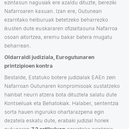
ezintasun nagusiak ere azaldu dituzte, bereziki
Nafarroaren kasuan. Izan ere, Gutunean
ezarritako helburuak betetzeko beharrezko
ikusten dute euskararen ofizialtasuna Nafarroa
osoan aitortzea, eremu bakar batera mugatu
beharrean.
Oldarraldi judiziala, Eurogutunaren
printzipioen kontra
Bestalde, Estatuko botere judizialak EAEn zein
Nafarroan Gutunaren konpromisoak sustatzeko
hainbat neurri atzera bota dituztela salatu dute
Kontseiluak eta Behatokiak. Halaber, sententzia
sorta hauen inguruko ohartarazpena egin
dezatela eskatu dute, erabaki judizial horiek