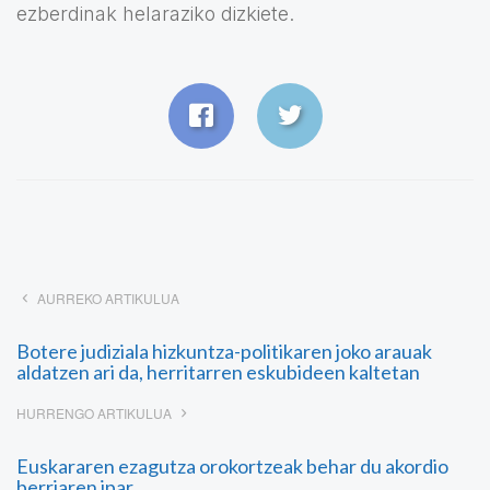
ezberdinak helaraziko dizkiete.
AURREKO ARTIKULUA
Botere judiziala hizkuntza-politikaren joko arauak
aldatzen ari da, herritarren eskubideen kaltetan
HURRENGO ARTIKULUA
Euskararen ezagutza orokortzeak behar du akordio
berriaren ipar