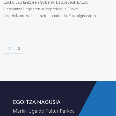
Eusko Jaurlaritzaren Gobernu Batzordeak EAEko
Hezkuntza Legearen aurreproiektua Eusko
Legebiltzarrera helaraztea onartu du. Euskalgintzaren
Kontseiluak onartutako dokumentuaren balorazioa
plazaratu du.
1
2
EGOITZA NAGUSIA
Martin Ugalde Kultur Parkea