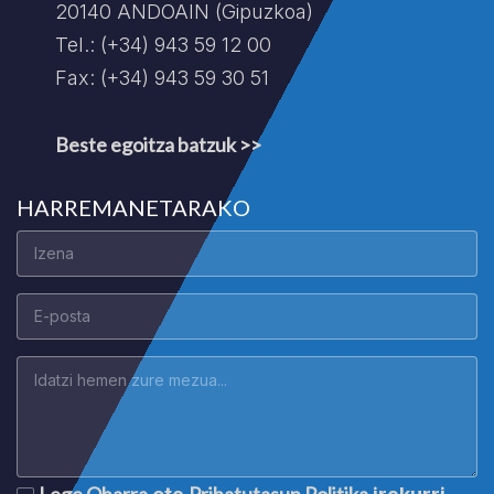
20140 ANDOAIN (Gipuzkoa)
Tel.: (+34) 943 59 12 00
Fax: (+34) 943 59 30 51
Beste egoitza batzuk >>
HARREMANETARAKO