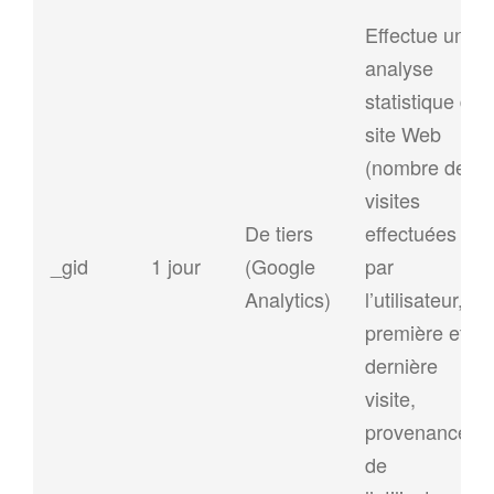
Effectue une
analyse
statistique du
site Web
(nombre de
visites
De tiers
effectuées
_gid
1 jour
(Google
par
Analytics)
l’utilisateur,
première et
dernière
visite,
provenance
de