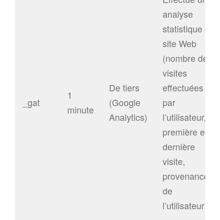
analyse
statistique du
site Web
(nombre de
visites
De tiers
effectuées
1
_gat
(Google
par
minute
Analytics)
l’utilisateur,
première et
dernière
visite,
provenance
de
l’utilisateur…)