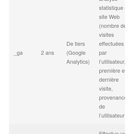
statistique du
site Web
(nombre de
visites
De tiers
effectuées
_ga
2 ans
(Google
par
Analytics)
l’utilisateur,
première et
dernière
visite,
provenance
de
l’utilisateur…)
Effectue une