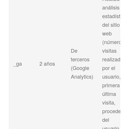
análisis
estadístico
del sitio
web
(número de
De
visitas
terceros
realizadas
_ga
2 años
(Google
por el
Analytics)
usuario,
primera y
última
visita,
procedenci
del
usuario…)