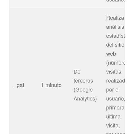
Realiza un
análisis
estadístico
del sitio
web
(número de
De
visitas
terceros
realizadas
_gat
1 minuto
(Google
por el
Analytics)
usuario,
primera y
última
visita,