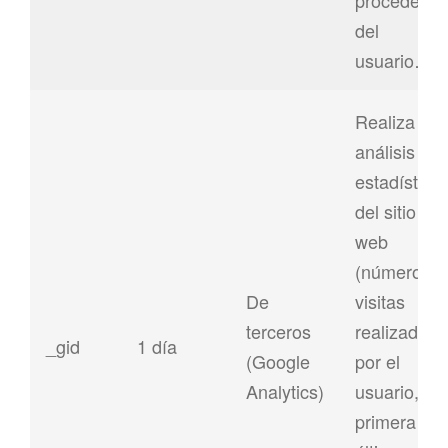
procedenci
del
usuario…)
Realiza un
análisis
estadístico
del sitio
web
(número de
De
visitas
terceros
realizadas
_gid
1 día
(Google
por el
Analytics)
usuario,
primera y