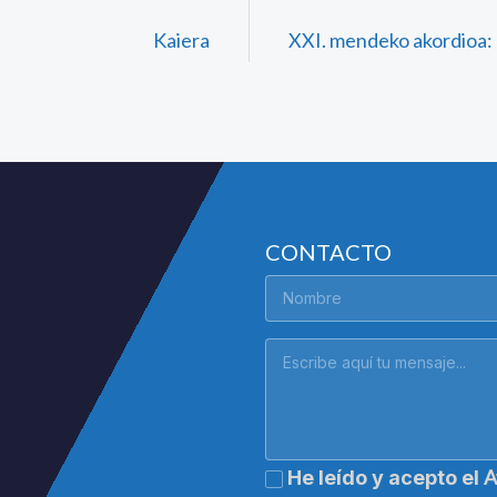
Kaiera
XXI. mendeko akordioa: 
CONTACTO
A
He leído y acepto el