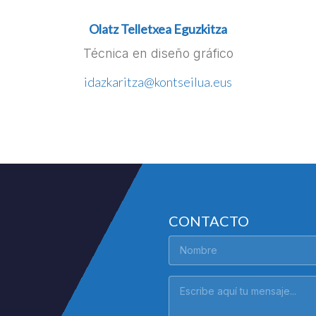
Olatz Telletxea Eguzkitza
Técnica en diseño gráfico
idazkaritza@kontseilua.eus
CONTACTO