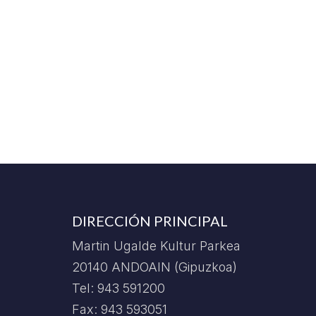
DIRECCIÓN PRINCIPAL
Martin Ugalde Kultur Parkea
20140 ANDOAIN (Gipuzkoa)
Tel: 943 591200
Fax: 943 593051