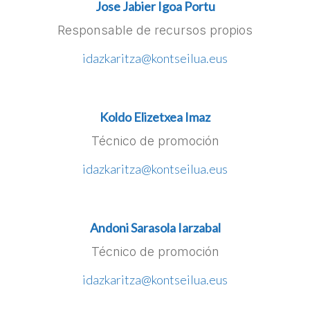
Jose Jabier Igoa Portu
Responsable de recursos propios
idazkaritza@kontseilua.eus
Koldo Elizetxea Imaz
Técnico de promoción
idazkaritza@kontseilua.eus
Andoni Sarasola Iarzabal
Técnico de promoción
idazkaritza@kontseilua.eus