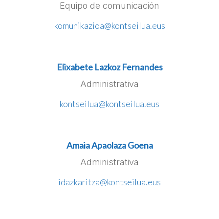
Equipo de comunicación
komunikazioa@kontseilua.eus
Elixabete Lazkoz Fernandes
Administrativa
kontseilua@kontseilua.eus
Amaia Apaolaza Goena
Administrativa
idazkaritza@kontseilua.eus