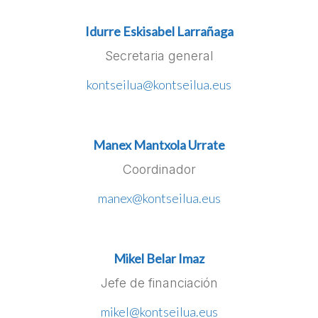
Idurre Eskisabel Larrañaga
Secretaria general
kontseilua@kontseilua.eus
Manex Mantxola Urrate
Coordinador
manex@kontseilua.eus
Mikel Belar Imaz
Jefe de financiación
mikel@kontseilua.eus