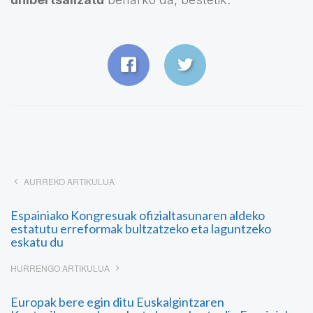
AURREKO ARTIKULUA
Espainiako Kongresuak ofizialtasunaren aldeko
estatutu erreformak bultzatzeko eta laguntzeko
eskatu du
HURRENGO ARTIKULUA
Europak bere egin ditu Euskalgintzaren