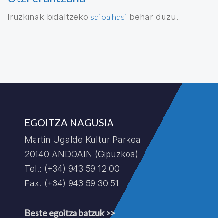
saioa hasi
Iruzkinak bidaltzeko
behar duzu.
EGOITZA NAGUSIA
Martin Ugalde Kultur Parkea
20140 ANDOAIN (Gipuzkoa)
Tel.: (+34) 943 59 12 00
Fax: (+34) 943 59 30 51
Beste egoitza batzuk >>