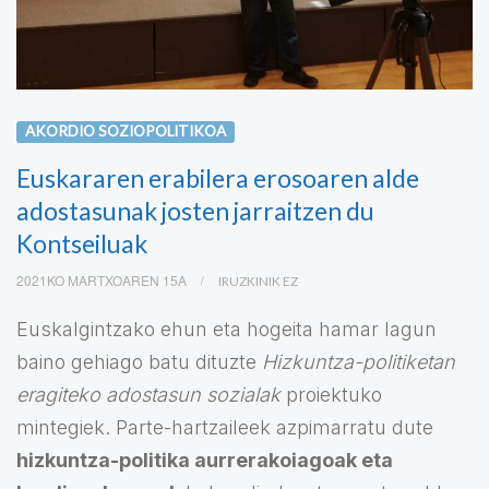
AKORDIO SOZIOPOLITIKOA
Euskararen erabilera erosoaren alde
adostasunak josten jarraitzen du
Kontseiluak
2021KO MARTXOAREN 15A
IRUZKINIK EZ
Euskalgintzako ehun eta hogeita hamar lagun
baino gehiago batu dituzte
Hizkuntza-politiketan
eragiteko adostasun sozialak
proiektuko
mintegiek. Parte-hartzaileek azpimarratu dute
hizkuntza-politika aurrerakoiagoak eta