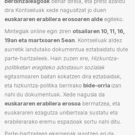
berdinzaleagoak
behar direla, eta prest azaldu
dira Kontseiluak xede nagusitzat jo duen
euskararen erabilera erosoaren alde
egiteko.
Mintegiak online egin ziren
otsailaren 10, 11, 16,
19an eta martxoaren 5ean
. Kontseiluak aldez
aurretik landutako dokumentua eztabaidatu dute
parte-hartzaileek. Hain zuzen ere,
Hizkuntza-
politiketan eragiteko adostasun sozialak
egitasmoaren baitan kokatzen dira eztabaidak,
eta hizkuntza-politika berrirako
bide-orria
izan
nahi du dokumentuak. Xede nagusia da
euskararen erabilera erosoa
bermatzea, eta
euskararen ezagutza unibertsala sustatu eta
erabilerarako eremu espazioak sortu nahi ditu.
Parte-hartzaileen ekarpenak jasotzen ari da