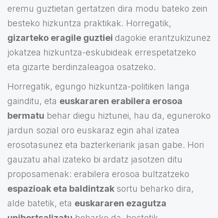
eremu guztietan gertatzen dira modu bateko zein
besteko hizkuntza praktikak. Horregatik,
gizarteko eragile guztiei
dagokie erantzukizunez
jokatzea hizkuntza-eskubideak errespetatzeko
eta gizarte berdinzaleagoa osatzeko.
Horregatik, egungo hizkuntza-politiken langa
gainditu, eta
euskararen erabilera erosoa
bermatu
behar diegu hiztunei, hau da, eguneroko
jardun sozial oro euskaraz egin ahal izatea
erosotasunez eta bazterkeriarik jasan gabe. Hori
gauzatu ahal izateko bi ardatz jasotzen ditu
proposamenak: erabilera erosoa bultzatzeko
espazioak eta baldintzak
sortu beharko dira,
alde batetik, eta
euskararen ezagutza
unibertsalizatu
beharko da, bestetik.