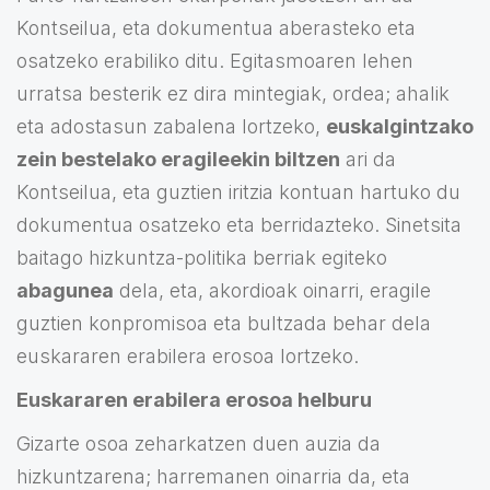
Kontseilua, eta dokumentua aberasteko eta
osatzeko erabiliko ditu. Egitasmoaren lehen
urratsa besterik ez dira mintegiak, ordea; ahalik
eta adostasun zabalena lortzeko,
euskalgintzako
zein bestelako eragileekin biltzen
ari da
Kontseilua, eta guztien iritzia kontuan hartuko du
dokumentua osatzeko eta berridazteko. Sinetsita
baitago hizkuntza-politika berriak egiteko
abagunea
dela, eta, akordioak oinarri, eragile
guztien konpromisoa eta bultzada behar dela
euskararen erabilera erosoa lortzeko.
Euskararen erabilera erosoa helburu
Gizarte osoa zeharkatzen duen auzia da
hizkuntzarena; harremanen oinarria da, eta