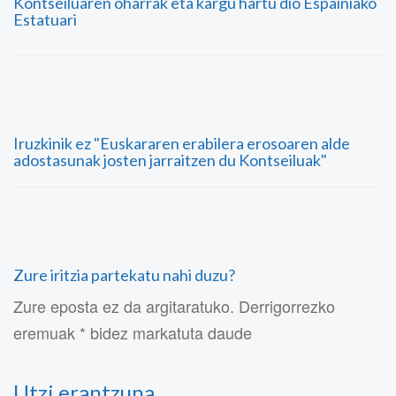
Kontseiluaren oharrak eta kargu hartu dio Espainiako
Estatuari
Iruzkinik ez "Euskararen erabilera erosoaren alde
adostasunak josten jarraitzen du Kontseiluak"
Zure iritzia partekatu nahi duzu?
Zure eposta ez da argitaratuko. Derrigorrezko
eremuak * bidez markatuta daude
Utzi erantzuna