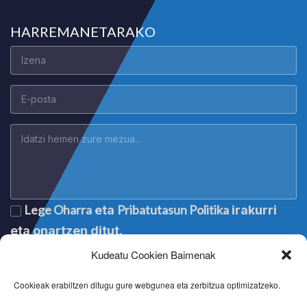
HARREMANETARAKO
Lege Oharra
Pribatutasun Politika
eta
irakurri
eta onartzen ditut.
Kudeatu Cookien Baimenak
Cookieak erabiltzen ditugu gure webgunea eta zerbitzua optimizatzeko.