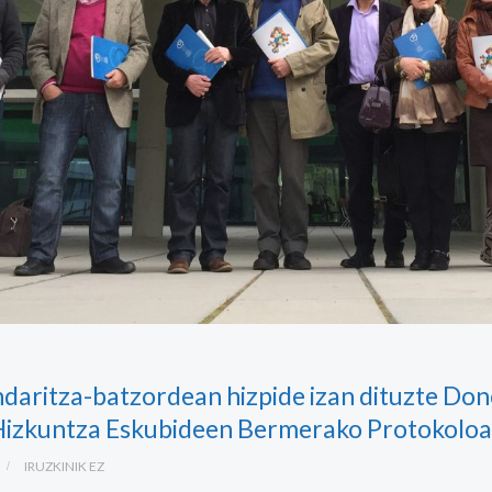
aritza-batzordean hizpide izan dituzte Don
 Hizkuntza Eskubideen Bermerako Protokoloa
IRUZKINIK EZ