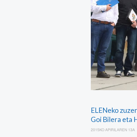
ELENeko zuzend
Goi Bilera eta
2015KO APIRILAREN 13A