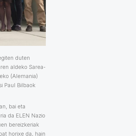
egiten duten
aren aldeko Sarea-
eko (Alemania)
i Paul Bilbaok
n, bai eta
rria da ELEN Nazio
en bereizkeriak
at horixe da, hain