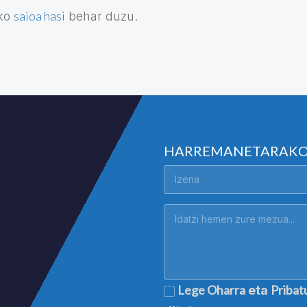
saioa hasi
eko
behar duzu.
HARREMANETARAK
Lege Oharra
Pribat
eta