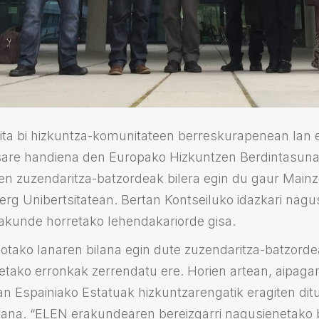
ta bi hizkuntza-komunitateen berreskurapenean lan 
 sare handiena den Europako Hizkuntzen Berdintasun
n zuzendaritza-batzordeak bilera egin du gaur Mainz
g Unibertsitatean. Bertan Kontseiluko idazkari nagus
rakunde horretako lehendakariorde gisa.
eotako lanaren bilana egin dute zuzendaritza-batzordea
etako erronkak zerrendatu ere. Horien artean, aipaga
 Espainiako Estatuak hizkuntzarengatik eragiten ditu
zana. “ELEN erakundearen bereizgarri nagusienetako b