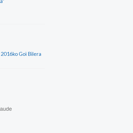
a”
 2016ko Goi Bilera
daude