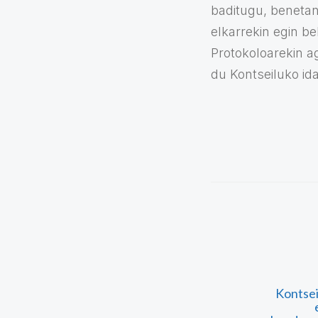
baditugu, benetan
elkarrekin egin b
Protokoloarekin a
du Kontseiluko id
Kontsei