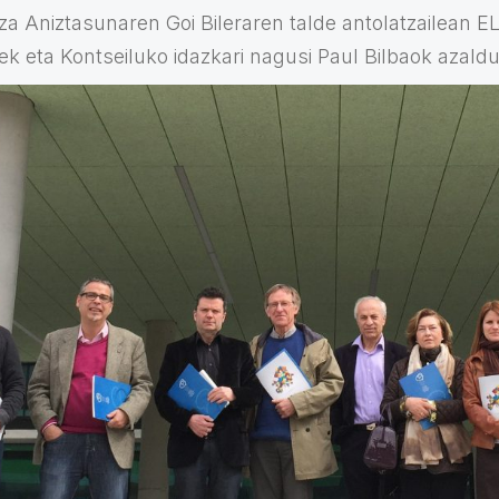
a Aniztasunaren Goi Bileraren talde antolatzailean E
k eta Kontseiluko idazkari nagusi Paul Bilbaok azaldu