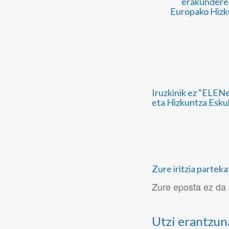
erakunderek
Europako Hizk
Iruzkinik ez "ELENe
eta Hizkuntza Esk
Zure iritzia partek
Zure eposta ez da 
Utzi erantzun