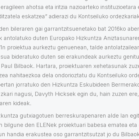
 eragileen ahotsa eta iritzia nazioarteko instituzioetar
ditzatela eskatzea” adierazi du Kontseiluko ordezkariak
 den bileraren gai garrantzitsuenetako bat 2016ko ab
k antolatuko duten Europako Hizkuntza Aniztasunaren 
1n proiektua aurkeztu genuenean, talde antolatzailea
sua bideratuko duten sei erakundeak aurkeztu genitu
u Paul Bilbaok. Hartara, proiektuaren xehetasunak zuz
zea nahitaezkoa dela ondorioztatu du Kontseiluko ord
 bertan jorratuko den Hizkuntza Eskubideen Bermerak
zkari nagusi, Davyth Hicksek egin du, hain zuzen ere,
earen kideak.
kuntza gutxiagotuen berreskurapenaren alde lan egit
en bilgune den ELENek proiektuari babesa ematea eta
un handia erakustea oso garrantzitsutzat jo du Bilbaok