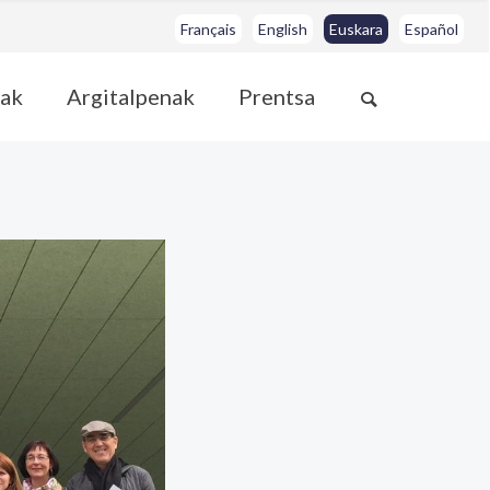
Français
English
Euskara
Español
ak
Argitalpenak
Prentsa