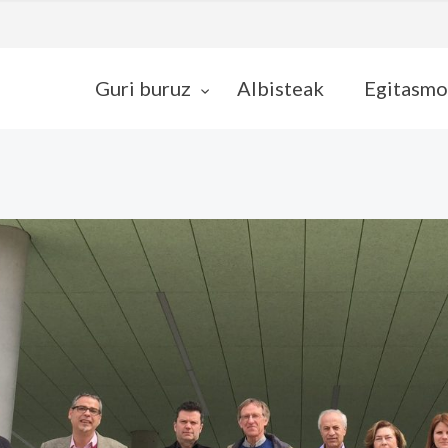
Guri buruz
Albisteak
Egitasmo