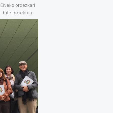
LENeko ordezkari
 dute proiektua.