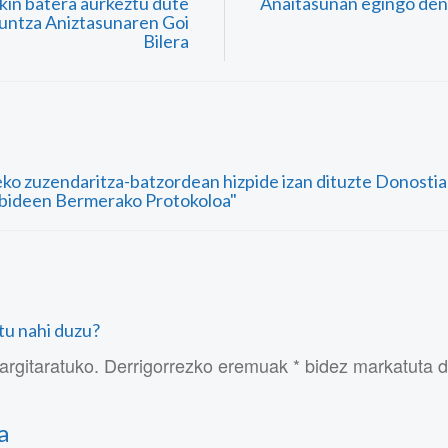
in batera aurkeztu dute
Anaitasunan egingo den
untza Aniztasunaren Goi
Bilera
ko zuzendaritza-batzordean hizpide izan dituzte Donostia
ubideen Bermerako Protokoloa"
atu nahi duzu?
argitaratuko. Derrigorrezko eremuak * bidez markatuta 
a