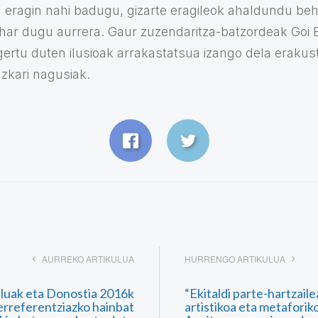
 eragin nahi badugu, gizarte eragileok ahaldundu be
ehar dugu aurrera. Gaur zuzendaritza-batzordeak Goi B
gertu duten ilusioak arrakastatsua izango dela erakus
azkari nagusiak.
AURREKO ARTIKULUA
HURRENGO ARTIKULUA
luak eta Donostia 2016k
“Ekitaldi parte-hartzailea
erreferentziazko hainbat
artistikoa eta metaforik