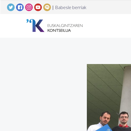
|
Babesle berriak