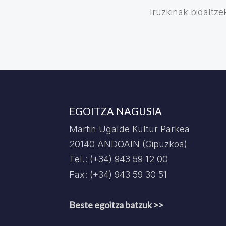
Iruzkinak bidaltz
EGOITZA NAGUSIA
Martin Ugalde Kultur Parkea
20140 ANDOAIN (Gipuzkoa)
Tel.: (+34) 943 59 12 00
Fax: (+34) 943 59 30 51
Beste egoitza batzuk >>