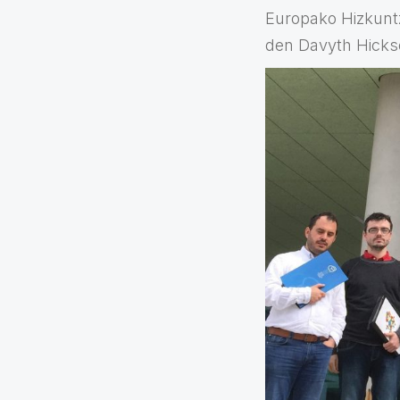
Europako Hizkuntz
den Davyth Hickse