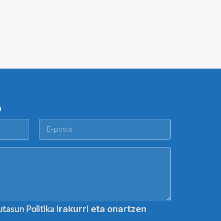
O
utasun Politika
irakurri eta onartzen