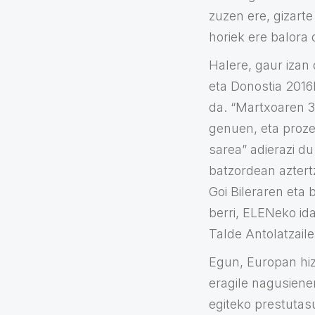
zuzen ere, gizarte
horiek ere balora 
Halere, gaur izan
eta Donostia 2016
da. “Martxoaren 3
genuen, eta proze
sarea” adierazi d
batzordean aztert
Goi Bileraren eta
berri, ELENeko ida
Talde Antolatzail
Egun, Europan hiz
eragile nagusien
egiteko prestutas