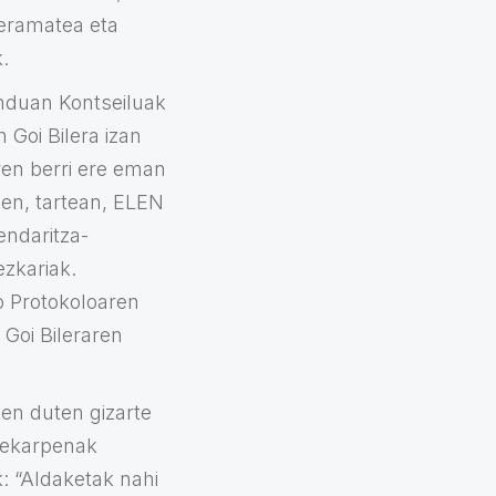
a eramatea eta
.
enduan Kontseiluak
Goi Bilera izan
ren berri ere eman
en, tartean, ELEN
endaritza-
ezkariak.
o Protokoloaren
 Goi Bileraren
en duten gizarte
 ekarpenak
: “Aldaketak nahi