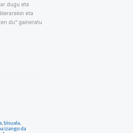
har dugu eta
ilerarekin eta
ten du” gaineratu
, bisuala,
oa izango da