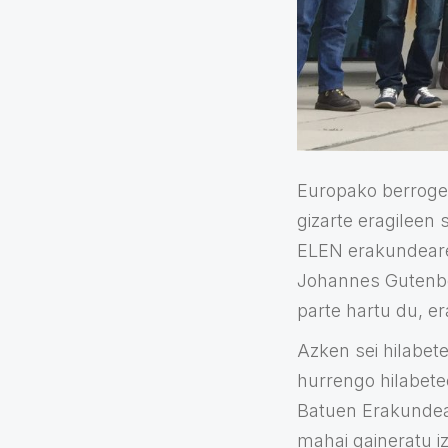
Europako berrogei
gizarte eragileen
ELEN erakundeare
Johannes Gutenber
parte hartu du, e
Azken sei hilabet
hurrengo hilabete
Batuen Erakundean
mahai gaineratu i