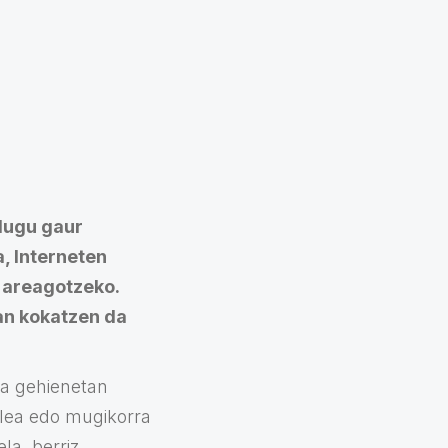
dugu gaur
, Interneten
a areagotzeko.
an kokatzen da
a gehienetan
ilea edo mugikorra
a, berriz,