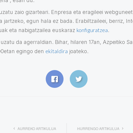
ena”, esan du.
uzatu zaio gizarteari. Enpresa eta eragileei webgunee
 jartzeko, egun hala ez bada. Erabiltzaileei, berriz, In
konfiguratzea
uak eta nabigatzailea euskaraz
.
zatu da agerraldian. Bihar, hilaren 17an, Azpeitiko S
ekitaldira
00etan egingo den
joateko.
AURREKO ARTIKULUA
HURRENGO ARTIKULUA