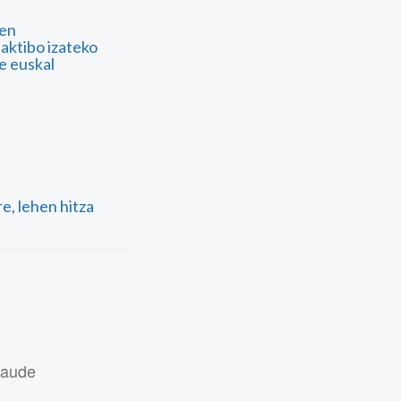
ren
aktibo izateko
e euskal
e, lehen hitza
daude