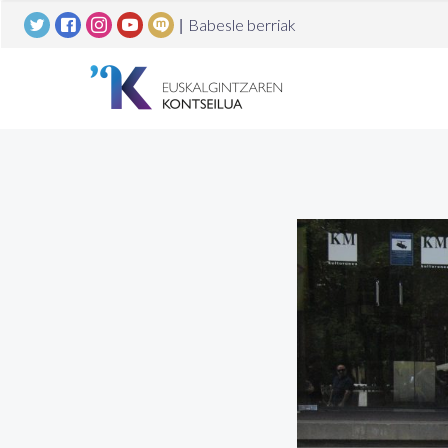
|
Babesle berriak