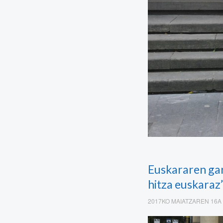
Euskararen gar
hitza euskaraz
2017KO MAIATZAREN 16A