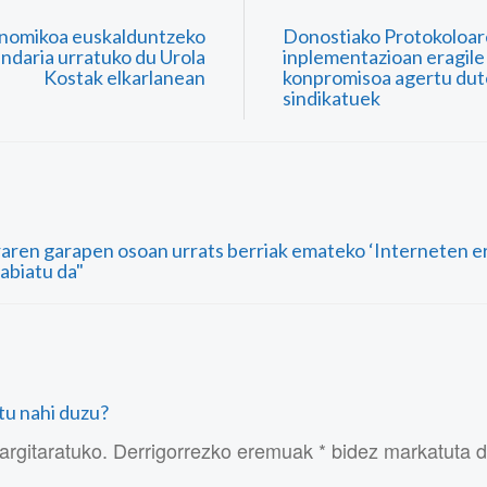
onomikoa euskalduntzeko
Donostiako Protokoloa
indaria urratuko du Urola
inplementazioan eragile 
Kostak elkarlanean
konpromisoa agertu dut
sindikatuek
raren garapen osoan urrats berriak emateko ‘Interneten er
abiatu da"
atu nahi duzu?
argitaratuko. Derrigorrezko eremuak * bidez markatuta 