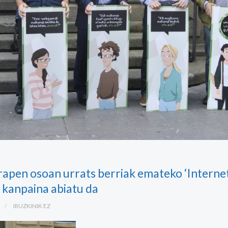
apen osoan urrats berriak emateko ‘Internet
’ kanpaina abiatu da
IRUZKINIK EZ