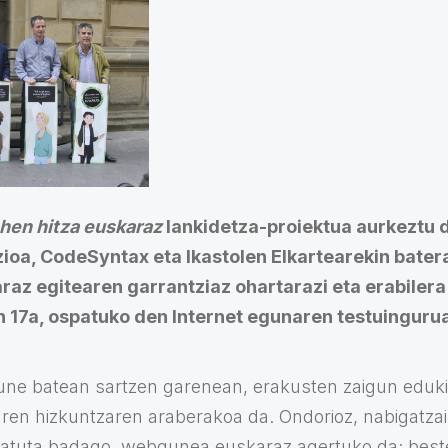
ehen hitza euskaraz
lankidetza-proiektua aurkeztu 
oa, CodeSyntax eta Ikastolen Elkartearekin batera
araz egitearen garrantziaz ohartarazi eta erabiler
n 17a, ospatuko den Internet egunaren testuinguru
ne batean sartzen garenean, erakusten zaigun eduki
aren hizkuntzaren araberakoa da. Ondorioz, nabigatza
atuta badago, webgunea euskaraz agertuko da; bestel