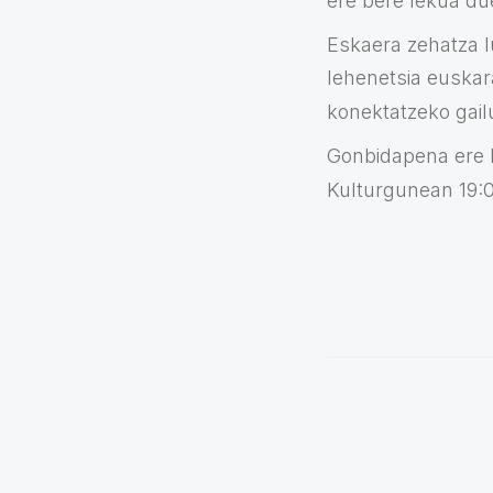
ere bere lekua du
Eskaera zehatza l
lehenetsia euskara
konektatzeko gail
Gonbidapena ere lu
Kulturgunean 19: