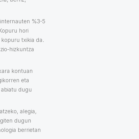
 internauten %3-5
Kopuru hori
 kopuru txikia da.
azio-hizkuntza
kara kontuan
gikorren eta
, abiatu dugu
atzeko, alegia,
egiten dugun
nologia berrietan