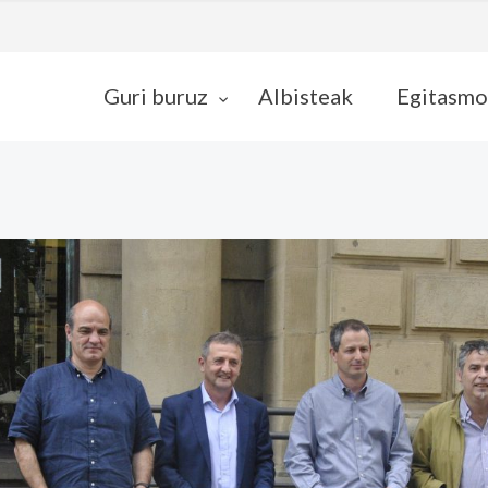
Guri buruz
Albisteak
Egitasmo