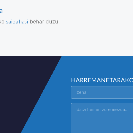
a
saioa hasi
eko
behar duzu.
HARREMANETARAK