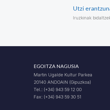
Utzi erantzun
Iruzkinak bidaltz
EGOITZA NAGUSIA
Martin Ugalde Kultur Parkea
20140 ANDOAIN (Gipuzkoa)
Tel.: (+34) 943 59 12 00
Fax: (+34) 943 59 30 51