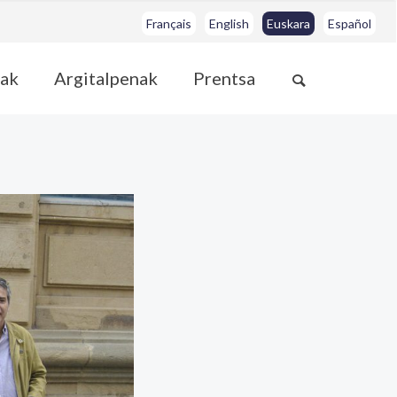
Français
English
Euskara
Español
ak
Argitalpenak
Prentsa