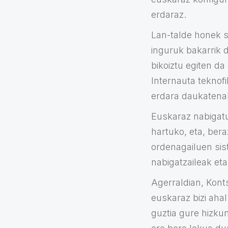
erdaraz.
Lan-talde honek s
inguruk bakarrik 
bikoiztu egiten da
Internauta teknof
erdara daukatenak
Euskaraz nabigat
hartuko, eta, ber
ordenagailuen sis
nabigatzaileak et
Agerraldian, Konts
euskaraz bizi aha
guztia gure hizkun