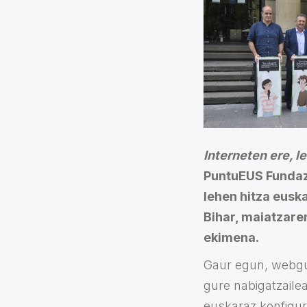
Interneten ere, l
PuntuEUS Fundazi
lehen hitza eusk
Bihar, maiatzare
ekimena.
Gaur egun, webgu
gure nabigatzaile
euskaraz konfigur