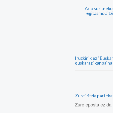
Arlo sozio-ek
egitasmo aitz
Iruzkinik ez "Euska
euskaraz’ kanpaina 
Zure iritzia partek
Zure eposta ez da 