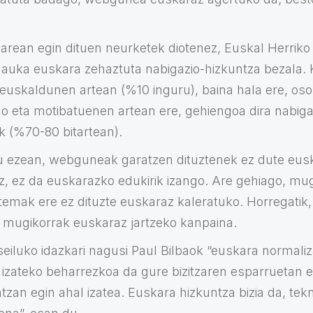
arean egin dituen neurketek diotenez, Euskal Herriko
dauka euskara zehaztuta nabigazio-hizkuntza bezala. 
 euskaldunen artean (%10 inguru), baina hala ere, oso
ilo eta motibatuenen artean ere, gehiengoa dira nabig
 (%70-80 bitartean).
u ezean, webguneak garatzen dituztenek ez dute eus
az, ez da euskarazko edukirik izango. Are gehiago, mu
temak ere ez dituzte euskaraz kaleratuko. Horregatik
a mugikorrak euskaraz jartzeko kanpaina.
eiluko idazkari nagusi Paul Bilbaok “euskara normaliz
l izateko beharrezkoa da gure bizitzaren esparruetan 
tzan egin ahal izatea. Euskara hizkuntza bizia da, tek