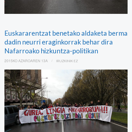
Euskararentzat benetako aldaketa berma
dadin neurri eraginkorrak behar dira
Nafarroako hizkuntza-politikan
2015KO AZAROAREN 13A
IRUZKINIK EZ