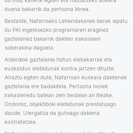
du inoiz kalterik egiten eta hautatzeko aukera
duena bakarrik da pertsona librea.
Bestalde, Nafarroako Lehendakariak berak aipatu
du PAI ingelesezko programaren eraginez
gaztelaniaz bakarrik dakiten irakasleen
soberakina dagoela.
Alderdiok gaztelania hiztun elebakarrak eta
euskaldun elebidunak kontra jartzen dituzte.
Ahaztu egiten dute, Nafarroan euskara dakitenek
gaztelania ere badakitela. Pertsona horiek
irakasteredu batean zein bestean ari litezke.
Ondorioz, objektiboki elebidunak prestatuago
daude. Ulergaitza da gutxiago dakiena
kontratatzea.