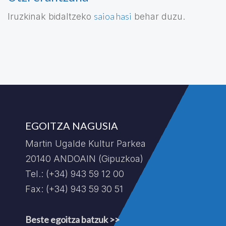
saioa hasi
Iruzkinak bidaltzeko
behar duzu.
EGOITZA NAGUSIA
Martin Ugalde Kultur Parkea
20140 ANDOAIN (Gipuzkoa)
Tel.: (+34) 943 59 12 00
Fax: (+34) 943 59 30 51
Beste egoitza batzuk >>