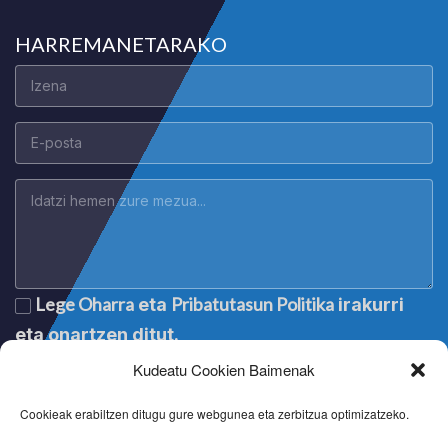
HARREMANETARAKO
Lege Oharra
Pribatutasun Politika
eta
irakurri
eta onartzen ditut.
Kudeatu Cookien Baimenak
Cookieak erabiltzen ditugu gure webgunea eta zerbitzua optimizatzeko.