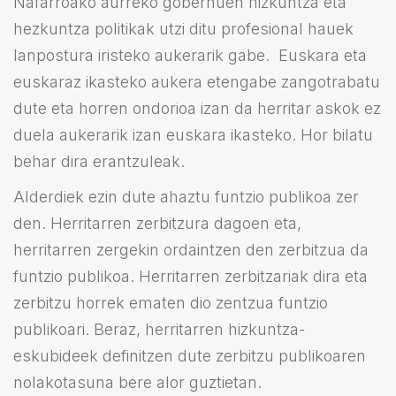
Nafarroako aurreko gobernuen hizkuntza eta
hezkuntza politikak utzi ditu profesional hauek
lanpostura iristeko aukerarik gabe. Euskara eta
euskaraz ikasteko aukera etengabe zangotrabatu
dute eta horren ondorioa izan da herritar askok ez
duela aukerarik izan euskara ikasteko. Hor bilatu
behar dira erantzuleak.
Alderdiek ezin dute ahaztu funtzio publikoa zer
den. Herritarren zerbitzura dagoen eta,
herritarren zergekin ordaintzen den zerbitzua da
funtzio publikoa. Herritarren zerbitzariak dira eta
zerbitzu horrek ematen dio zentzua funtzio
publikoari. Beraz, herritarren hizkuntza-
eskubideek definitzen dute zerbitzu publikoaren
nolakotasuna bere alor guztietan.