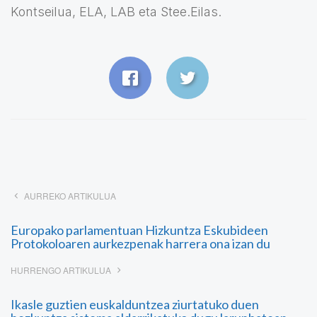
Kontseilua, ELA, LAB eta Stee.Eilas.
AURREKO ARTIKULUA
Europako parlamentuan Hizkuntza Eskubideen
Protokoloaren aurkezpenak harrera ona izan du
HURRENGO ARTIKULUA
Ikasle guztien euskalduntzea ziurtatuko duen