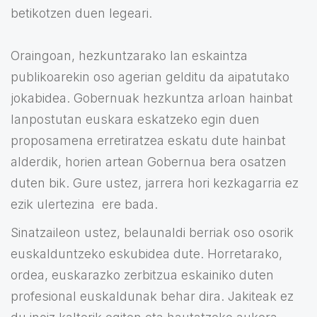
betikotzen duen legeari.
Oraingoan, hezkuntzarako lan eskaintza
publikoarekin oso agerian gelditu da aipatutako
jokabidea. Gobernuak hezkuntza arloan hainbat
lanpostutan euskara eskatzeko egin duen
proposamena erretiratzea eskatu dute hainbat
alderdik, horien artean Gobernua bera osatzen
duten bik. Gure ustez, jarrera hori kezkagarria ez
ezik ulertezina ere bada.
Sinatzaileon ustez, belaunaldi berriak oso osorik
euskalduntzeko eskubidea dute. Horretarako,
ordea, euskarazko zerbitzua eskainiko duten
profesional euskaldunak behar dira. Jakiteak ez