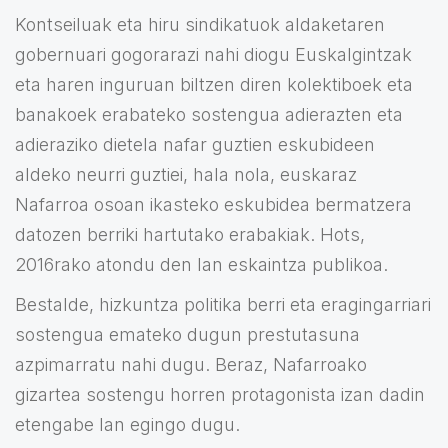
Kontseiluak eta hiru sindikatuok aldaketaren
gobernuari gogorarazi nahi diogu Euskalgintzak
eta haren inguruan biltzen diren kolektiboek eta
banakoek erabateko sostengua adierazten eta
adieraziko dietela nafar guztien eskubideen
aldeko neurri guztiei, hala nola, euskaraz
Nafarroa osoan ikasteko eskubidea bermatzera
datozen berriki hartutako erabakiak. Hots,
2016rako atondu den lan eskaintza publikoa.
Bestalde, hizkuntza politika berri eta eragingarriari
sostengua emateko dugun prestutasuna
azpimarratu nahi dugu. Beraz, Nafarroako
gizartea sostengu horren protagonista izan dadin
etengabe lan egingo dugu.