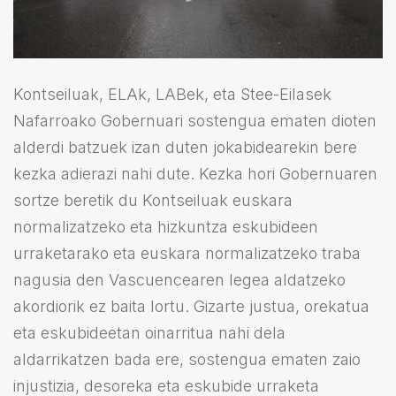
Kontseiluak, ELAk, LABek, eta Stee-Eilasek
Nafarroako Gobernuari sostengua ematen dioten
alderdi batzuek izan duten jokabidearekin bere
kezka adierazi nahi dute. Kezka hori Gobernuaren
sortze beretik du Kontseiluak euskara
normalizatzeko eta hizkuntza eskubideen
urraketarako eta euskara normalizatzeko traba
nagusia den Vascuencearen legea aldatzeko
akordiorik ez baita lortu. Gizarte justua, orekatua
eta eskubideetan oinarritua nahi dela
aldarrikatzen bada ere, sostengua ematen zaio
injustizia, desoreka eta eskubide urraketa