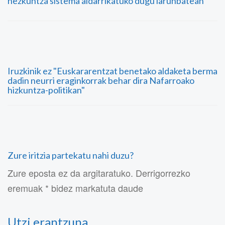
hezkuntza sistema aldarrikatuko dugu larunbatean
Iruzkinik ez "Euskararentzat benetako aldaketa berma
dadin neurri eraginkorrak behar dira Nafarroako
hizkuntza-politikan"
Zure iritzia partekatu nahi duzu?
Zure eposta ez da argitaratuko. Derrigorrezko
eremuak * bidez markatuta daude
Utzi erantzuna