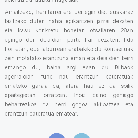
Amaitzeko, herritarrei ere dei egin die, euskaraz
bizitzeko duten nahia egikaritzen jarrai dezaten
eta kasu konkretu honetan otsailaren 28an
egingo den deialdian parte har dezaten. Ildo
horretan, epe laburrean erabakiko du Kontseiluak
zein motatako erantzuna eman eta deialdien berri
emango du, baina argi esan du Bilbaok
agerraldian “une hau erantzun bateratuak
emateko garaia da, afera hau ez da soilik
epaitegietan jorratzen. Inoiz baino gehiago
beharrezkoa da herri gogoa aktibatzea eta
erantzun bateratua ematea”.