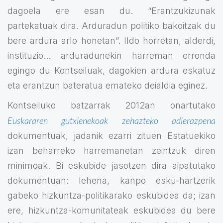
dagoela ere esan du. “Erantzukizunak
partekatuak dira. Arduradun politiko bakoitzak du
bere ardura arlo honetan”. Ildo horretan, alderdi,
instituzio… arduradunekin harreman erronda
egingo du Kontseiluak, dagokien ardura eskatuz
eta erantzun bateratua emateko deialdia eginez.
Kontseiluko batzarrak 2012an onartutako
Euskararen gutxienekoak zehazteko adierazpena
dokumentuak, jadanik ezarri zituen Estatuekiko
izan beharreko harremanetan zeintzuk diren
minimoak. Bi eskubide jasotzen dira aipatutako
dokumentuan: lehena, kanpo esku-hartzerik
gabeko hizkuntza-politikarako eskubidea da; izan
ere, hizkuntza-komunitateak eskubidea du bere