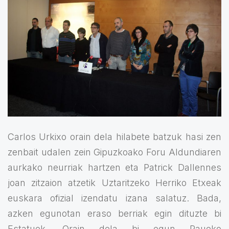
Carlos Urkixo orain dela hilabete batzuk hasi zen
zenbait udalen zein Gipuzkoako Foru Aldundiaren
aurkako neurriak hartzen eta Patrick Dallennes
joan zitzaion atzetik Uztaritzeko Herriko Etxeak
euskara ofizial izendatu izana salatuz. Bada,
azken egunotan eraso berriak egin dituzte bi
Estatuek. Orain dela bi egun Paueko