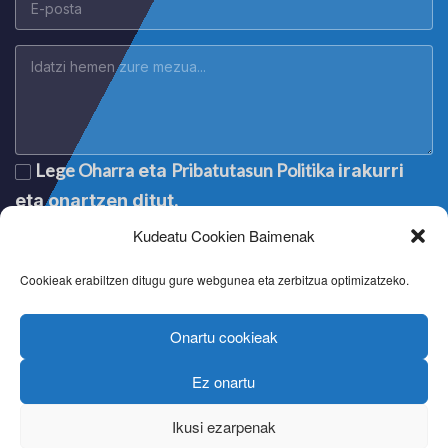
Lege Oharra
Pribatutasun Politika
eta
irakurri
eta onartzen ditut.
Kudeatu Cookien Baimenak
Cookieak erabiltzen ditugu gure webgunea eta zerbitzua optimizatzeko.
Onartu cookieak
Ez onartu
Lege oharra
|
Aviso legal
|
Mention légale
|
Legal notice
Pribatutasun politika
|
Política de privacidad
|
Politique de
Ikusi ezarpenak
confidentialité
|
Privacy policy
Cookien politika
|
Política de cookies
|
Politique de cookies
|