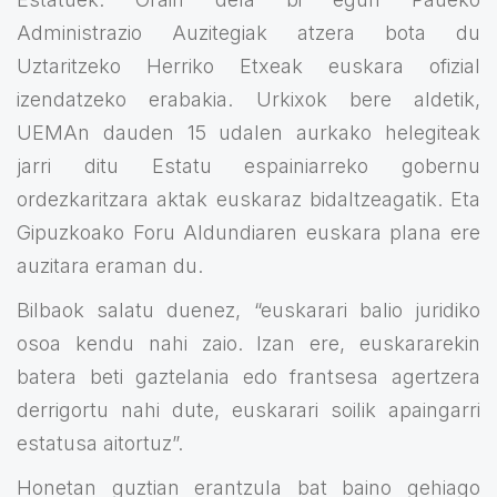
Administrazio Auzitegiak atzera bota du
Uztaritzeko Herriko Etxeak euskara ofizial
izendatzeko erabakia. Urkixok bere aldetik,
UEMAn dauden 15 udalen aurkako helegiteak
jarri ditu Estatu espainiarreko gobernu
ordezkaritzara aktak euskaraz bidaltzeagatik. Eta
Gipuzkoako Foru Aldundiaren euskara plana ere
auzitara eraman du.
Bilbaok salatu duenez, “euskarari balio juridiko
osoa kendu nahi zaio. Izan ere, euskararekin
batera beti gaztelania edo frantsesa agertzera
derrigortu nahi dute, euskarari soilik apaingarri
estatusa aitortuz”.
Honetan guztian erantzula bat baino gehiago