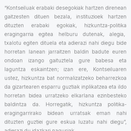
“Kontseiluak erabaki desegokiak hartzen direnean
gaitzesten dituen bezala, instituzioek hartzen
dituzten erabaki egokiak, hizkuntza-politika
eragingarria egitea helburu dutenak, alegia,
txalotu egiten dituela eta adierazi nahi diegu bide
horretan lanean jarraitzen baldin badute euren
ondoan izango gaituztela gure babesa eta
laguntza eskaintzen; izan ere, Kontseiluaren
ustez, hizkuntza bat normalizatzeko beharrezkoa
da gizartearen esparru guztiak inplikatzea eta ildo
horretan bidea urratzeko elkarlana ezinbesteko
baldintza da. Horregatik, hizkuntza politika-
eragingarrirako bidean urratsak eman nahi
dituzten guztiei gure eskua luzatu nahi diegu”,
adierazi du idazkari nagusiak.