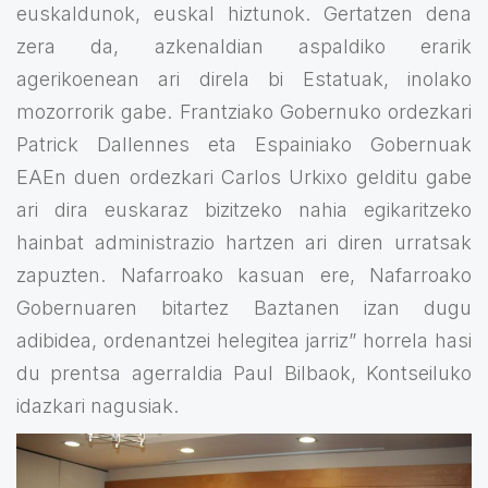
euskaldunok, euskal hiztunok. Gertatzen dena
zera da, azkenaldian aspaldiko erarik
agerikoenean ari direla bi Estatuak, inolako
mozorrorik gabe. Frantziako Gobernuko ordezkari
Patrick Dallennes eta Espainiako Gobernuak
EAEn duen ordezkari Carlos Urkixo gelditu gabe
ari dira euskaraz bizitzeko nahia egikaritzeko
hainbat administrazio hartzen ari diren urratsak
zapuzten. Nafarroako kasuan ere, Nafarroako
Gobernuaren bitartez Baztanen izan dugu
adibidea, ordenantzei helegitea jarriz” horrela hasi
du prentsa agerraldia Paul Bilbaok, Kontseiluko
idazkari nagusiak.