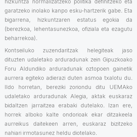
hizkuntza normalizatzeko politika definitzeko eta
garatzeko inolako kanpo esku-hartzerik gabe. Eta
bigarrena, hizkuntzaren estatus egokia da
(berezkoa, lehentasunezkoa, ofiziala eta ezagutu
beharrekoa).
Kontseiluko zuzendaritzak helegiteak jaso
dituzten udaletako arduradunak zein Gipuzkoako
Foru Aldundiko arduradunak oztopoen gainetik
aurrera egiteko adierazi duten asmoa txalotu du.
Ildo horretan, bereziki zoriondu ditu UEMAko
udaletako arduradunak Alegia, aktak euskaraz
bidaltzen jarraitzea erabaki dutelako. Izan ere,
horrek alboko kalte ondorioak ekar ditzakeela
aurreikus daitekeen arren, euskaraz bizitzeko
nahiari irmotasunez heldu diotelako.