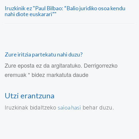
Iruzkinik ez "Paul Bilbao: “Balio juridiko osoa kendu
nahi diote euskarari”"
Zure iritzia partekatu nahi duzu?
Zure eposta ez da argitaratuko. Derrigorrezko
eremuak * bidez markatuta daude
Utzi erantzuna
saioa hasi
Iruzkinak bidaltzeko
behar duzu.