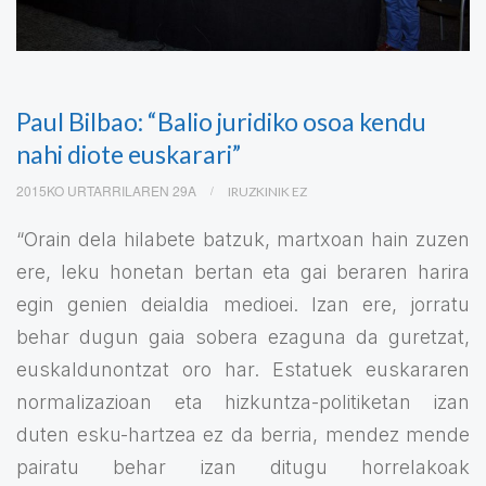
Paul Bilbao: “Balio juridiko osoa kendu
nahi diote euskarari”
2015KO URTARRILAREN 29A
IRUZKINIK EZ
“Orain dela hilabete batzuk, martxoan hain zuzen
ere, leku honetan bertan eta gai beraren harira
egin genien deialdia medioei. Izan ere, jorratu
behar dugun gaia sobera ezaguna da guretzat,
euskaldunontzat oro har. Estatuek euskararen
normalizazioan eta hizkuntza-politiketan izan
duten esku-hartzea ez da berria, mendez mende
pairatu behar izan ditugu horrelakoak