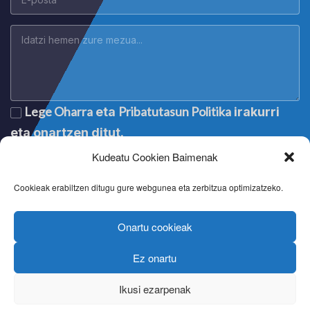
Lege Oharra
Pribatutasun Politika
eta
irakurri
eta onartzen ditut.
Kudeatu Cookien Baimenak
Cookieak erabiltzen ditugu gure webgunea eta zerbitzua optimizatzeko.
Onartu cookieak
Ez onartu
Lege oharra
|
Aviso legal
|
Mention légale
|
Legal notice
Pribatutasun politika
|
Política de privacidad
|
Politique de
Ikusi ezarpenak
confidentialité
|
Privacy policy
Cookien politika
|
Política de cookies
|
Politique de cookies
|
Cookie policy