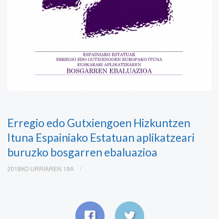
Erregio edo Gutxiengoen Hizkuntzen
Ituna Espainiako Estatuan aplikatzeari
buruzko bosgarren ebaluazioa
2018KO URRIAREN 19A