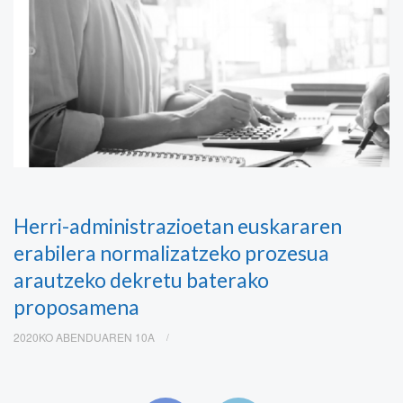
Herri-administrazioetan euskararen
erabilera normalizatzeko prozesua
arautzeko dekretu baterako
proposamena
2020KO ABENDUAREN 10A