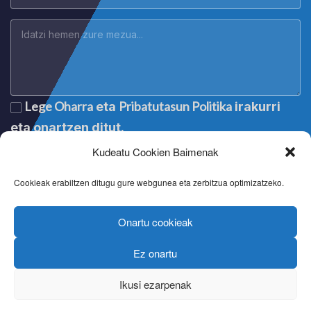
Lege Oharra
Pribatutasun Politika
eta
irakurri
eta onartzen ditut.
Kudeatu Cookien Baimenak
Cookieak erabiltzen ditugu gure webgunea eta zerbitzua optimizatzeko.
Onartu cookieak
Ez onartu
Lege oharra
|
Aviso legal
|
Mention légale
|
Legal notice
Pribatutasun politika
|
Política de privacidad
|
Politique de
Ikusi ezarpenak
confidentialité
|
Privacy policy
Cookien politika
|
Política de cookies
|
Politique de cookies
|
Cookie policy