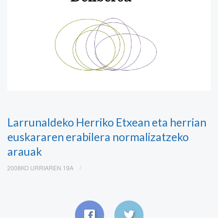
Larrunaldeko Herriko Etxean eta herrian
euskararen erabilera normalizatzeko
arauak
2008KO URRIAREN 19A