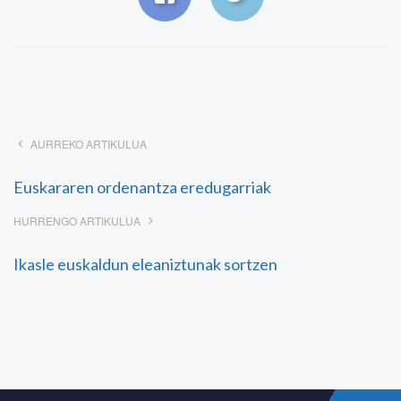
AURREKO ARTIKULUA
Euskararen ordenantza eredugarriak
HURRENGO ARTIKULUA
Ikasle euskaldun eleaniztunak sortzen