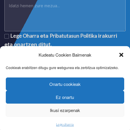
Lege Oharra
Pribatutasun Politika
eta
irakurri
eta onartzen ditut.
Kudeatu Cookien Baimenak
Cookieak erabiltzen ditugu gure webgunea eta zerbitzua optimizatzeko.
Onartu cookieak
Ez onartu
Lege oharra
|
Aviso legal
|
Mention légale
|
Legal notice
Pribatutasun politika
|
Política de privacidad
|
Politique de
Ikusi ezarpenak
confidentialité
|
Privacy policy
Cookien politika
|
Política de cookies
|
Politique de cookies
|
Cookie policy
Lege oharra