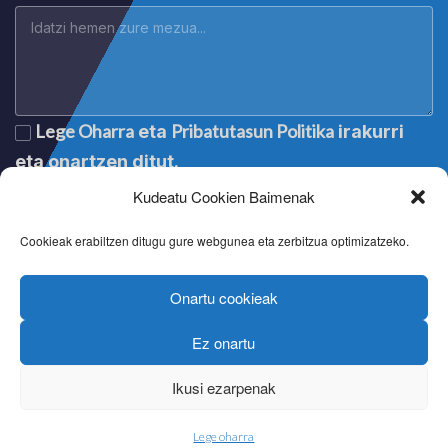
Lege Oharra
Pribatutasun Politika
eta
irakurri
eta onartzen ditut.
Kudeatu Cookien Baimenak
Cookieak erabiltzen ditugu gure webgunea eta zerbitzua optimizatzeko.
Onartu cookieak
Ez onartu
Lege oharra
|
Aviso legal
|
Mention légale
|
Legal notice
Pribatutasun politika
|
Política de privacidad
|
Politique de
Ikusi ezarpenak
confidentialité
|
Privacy policy
Cookien politika
|
Política de cookies
|
Politique de cookies
|
Cookie policy
Lege oharra