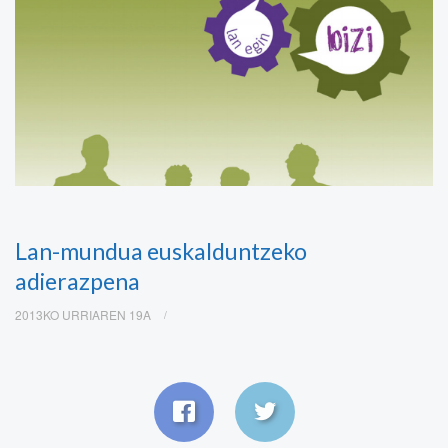
Lan-mundua euskalduntzeko
adierazpena
2013KO URRIAREN 19A