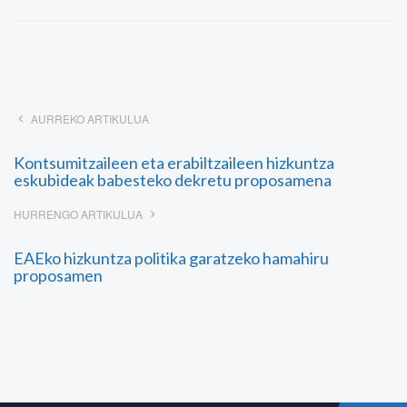
AURREKO ARTIKULUA
Kontsumitzaileen eta erabiltzaileen hizkuntza
eskubideak babesteko dekretu proposamena
HURRENGO ARTIKULUA
EAEko hizkuntza politika garatzeko hamahiru
proposamen