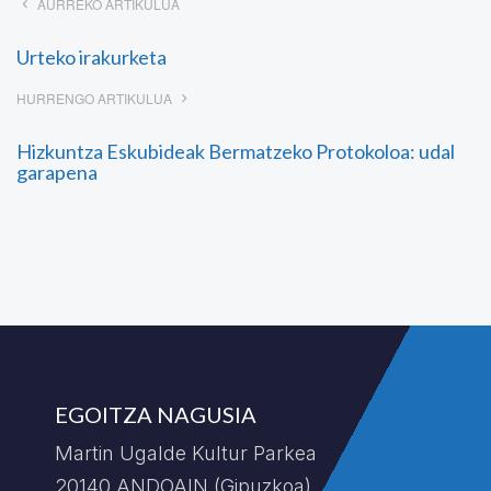
AURREKO ARTIKULUA
Urteko irakurketa
HURRENGO ARTIKULUA
Hizkuntza Eskubideak Bermatzeko Protokoloa: udal
garapena
EGOITZA NAGUSIA
Martin Ugalde Kultur Parkea
20140 ANDOAIN (Gipuzkoa)