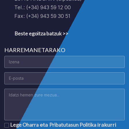
Tel.: (+34) 943 59 12 00
Fax: (+34) 943 59 30 51
Beste egoitza batzuk >>
HARREMANETARAKO
Lege Oharra
Pribatutasun Politika
eta
irakurri