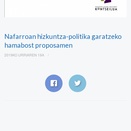
Nafarroan hizkuntza-politika garatzeko
hamabost proposamen
2019KO URRIAREN 19A