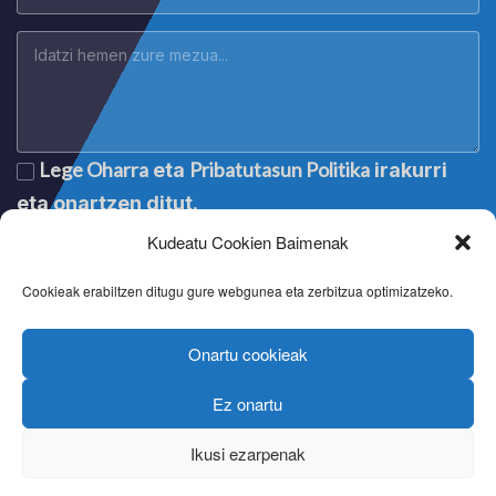
Lege Oharra
Pribatutasun Politika
eta
irakurri
eta onartzen ditut.
Kudeatu Cookien Baimenak
Cookieak erabiltzen ditugu gure webgunea eta zerbitzua optimizatzeko.
Onartu cookieak
Ez onartu
Lege oharra
|
Aviso legal
|
Mention légale
|
Legal notice
Pribatutasun politika
|
Política de privacidad
|
Politique de
Ikusi ezarpenak
confidentialité
|
Privacy policy
Cookien politika
|
Política de cookies
|
Politique de cookies
|
Cookie policy