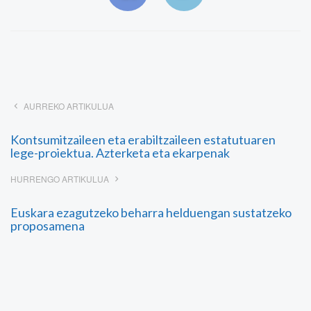
AURREKO ARTIKULUA
Kontsumitzaileen eta erabiltzaileen estatutuaren
lege-proiektua. Azterketa eta ekarpenak
HURRENGO ARTIKULUA
Euskara ezagutzeko beharra helduengan sustatzeko
proposamena