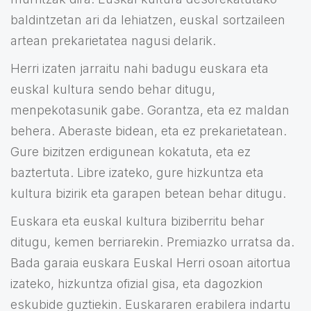
baldintzetan ari da lehiatzen, euskal sortzaileen
artean prekarietatea nagusi delarik.
Herri izaten jarraitu nahi badugu euskara eta
euskal kultura sendo behar ditugu,
menpekotasunik gabe. Gorantza, eta ez maldan
behera. Aberaste bidean, eta ez prekarietatean.
Gure bizitzen erdigunean kokatuta, eta ez
baztertuta. Libre izateko, gure hizkuntza eta
kultura bizirik eta garapen betean behar ditugu.
Euskara eta euskal kultura biziberritu behar
ditugu, kemen berriarekin. Premiazko urratsa da.
Bada garaia euskara Euskal Herri osoan aitortua
izateko, hizkuntza ofizial gisa, eta dagozkion
eskubide guztiekin. Euskararen erabilera indartu