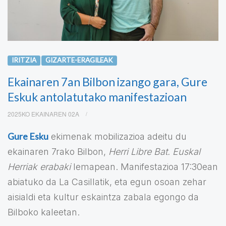
IRITZIA
GIZARTE-ERAGILEAK
Ekainaren 7an Bilbon izango gara, Gure
Eskuk antolatutako manifestazioan
2025KO EKAINAREN 02A
Gure Esku
ekimenak mobilizazioa adeitu du
ekainaren 7rako Bilbon,
Herri Libre Bat. Euskal
Herriak erabaki
lemapean. Manifestazioa 17:30ean
abiatuko da La Casillatik, eta egun osoan zehar
aisialdi eta kultur eskaintza zabala egongo da
Bilboko kaleetan.