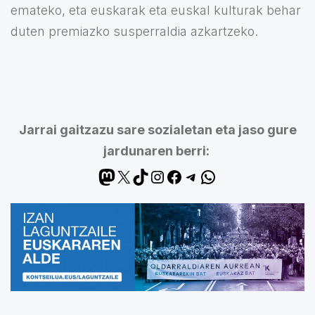
emateko, eta euskarak eta euskal kulturak behar
duten premiazko susperraldia azkartzeko.
Jarrai gaitzazu sare sozialetan eta jaso gure
jardunaren berri: