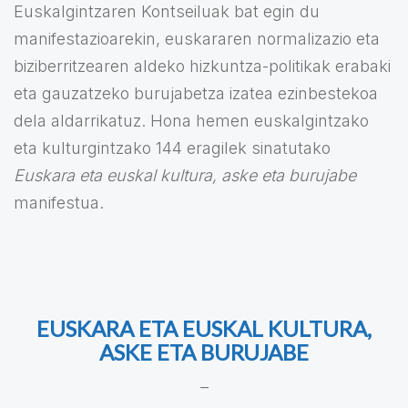
Euskalgintzaren Kontseiluak bat egin du
manifestazioarekin, euskararen normalizazio eta
biziberritzearen aldeko hizkuntza-politikak erabaki
eta gauzatzeko burujabetza izatea ezinbestekoa
dela aldarrikatuz. Hona hemen euskalgintzako
eta kulturgintzako 144 eragilek sinatutako
Euskara eta euskal kultura, aske eta burujabe
manifestua.
EUSKARA ETA EUSKAL KULTURA,
ASKE ETA BURUJABE
–