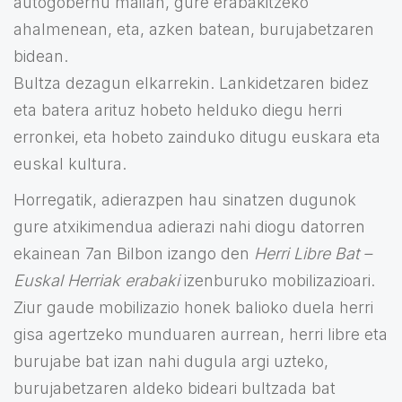
autogobernu mailan, gure erabakitzeko
ahalmenean, eta, azken batean, burujabetzaren
bidean.
Bultza dezagun elkarrekin. Lankidetzaren bidez
eta batera arituz hobeto helduko diegu herri
erronkei, eta hobeto zainduko ditugu euskara eta
euskal kultura.
Horregatik, adierazpen hau sinatzen dugunok
gure atxikimendua adierazi nahi diogu datorren
ekainean 7an Bilbon izango den
Herri Libre Bat –
Euskal Herriak erabaki
izenburuko mobilizazioari.
Ziur gaude mobilizazio honek balioko duela herri
gisa agertzeko munduaren aurrean, herri libre eta
burujabe bat izan nahi dugula argi uzteko,
burujabetzaren aldeko bideari bultzada bat