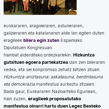
euskararen, aragoieraren, asturieraren,
galizieraren eta katalanaren alde lan egiten duten
eragileek
bilera egin zuten
Espainiako
Diputatuen Kongresuan
hainbat
alderditako
ordezkariekin.
Hizkuntza
gutxituen egoera partekatzea
izan zen bileraren
xedea, eta sei konpromiso zehatz biltzen zituen
Hizkuntza-aniztasuna: askatasuna, berdintasuna
eta demokrazia
manifestua aurkeztu zitzaien.
Bada gaur, Euskararen Nazioarteko Egunean,
hain zuzen,
eragileek proposatutako
manifestua oinarri hartu duen Legez Besteko