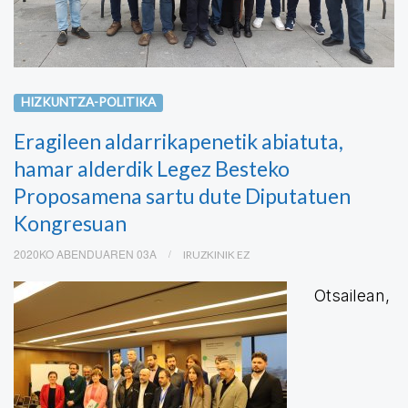
HIZKUNTZA-POLITIKA
Eragileen aldarrikapenetik abiatuta,
hamar alderdik Legez Besteko
Proposamena sartu dute Diputatuen
Kongresuan
2020KO ABENDUAREN 03A
IRUZKINIK EZ
Otsailean,