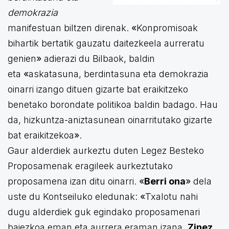
demokrazia
manifestuan biltzen direnak.
«
Konpromisoak
bihartik bertatik gauzatu daitezkeela aurreratu
genien
»
adierazi du Bilbaok, baldin
eta
«
askatasuna, berdintasuna eta demokrazia
oinarri izango dituen gizarte bat eraikitzeko
benetako borondate politikoa baldin badago. Hau
da, hizkuntza-aniztasunean oinarritutako gizarte
bat eraikitzekoa
»
.
Gaur alderdiek aurkeztu duten Legez Besteko
Proposamenak eragileek aurkeztutako
proposamena izan ditu oinarri.
«
Berri ona
»
dela
uste du Kontseiluko eledunak:
«
Txalotu nahi
dugu alderdiek guk egindako proposamenari
baiezkoa eman eta aurrera eraman izana.
Zinez