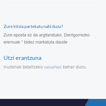
Zure iritzia partekatu nahi duzu?
Zure eposta ez da argitaratuko. Derrigorrezko
eremuak * bidez markatuta daude
Utzi erantzuna
saioa hasi
Iruzkinak bidaltzeko
behar duzu.