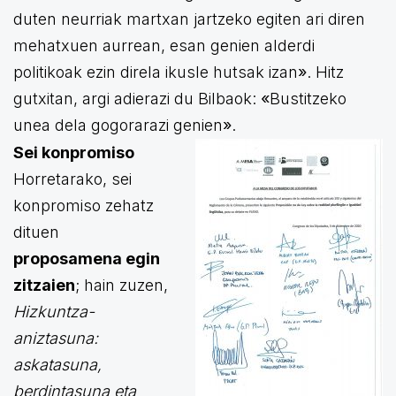
duten neurriak martxan jartzeko egiten ari diren
mehatxuen aurrean, esan genien alderdi
politikoak ezin direla ikusle hutsak izan
»
. Hitz
gutxitan, argi adierazi du Bilbaok:
«
Bustitzeko
unea dela gogorarazi genien
»
.
Sei konpromiso
Horretarako, sei
konpromiso zehatz
dituen
proposamena egin
zitzaien
; hain zuzen,
Hizkuntza-
aniztasuna:
askatasuna,
berdintasuna eta