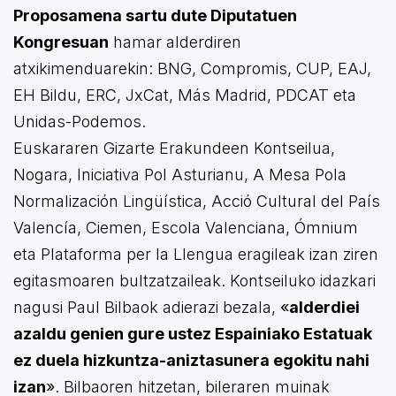
Proposamena sartu dute Diputatuen
Kongresuan
hamar alderdiren
atxikimenduarekin: BNG, Compromis, CUP, EAJ,
EH Bildu, ERC, JxCat, Más Madrid, PDCAT eta
Unidas-Podemos.
Euskararen Gizarte Erakundeen Kontseilua,
Nogara, Iniciativa Pol Asturianu, A Mesa Pola
Normalización Lingüística, Acció Cultural del País
Valencía, Ciemen, Escola Valenciana, Ómnium
eta Plataforma per la Llengua eragileak izan ziren
egitasmoaren bultzatzaileak. Kontseiluko idazkari
nagusi Paul Bilbaok adierazi bezala,
«
alderdiei
azaldu genien gure ustez Espainiako Estatuak
ez duela hizkuntza-aniztasunera egokitu nahi
izan
»
. Bilbaoren hitzetan, bileraren muinak