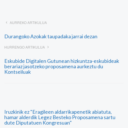
AURREKO ARTIKULUA
Durangoko Azokak taupadaka jarrai dezan
HURRENGO ARTIKULUA
Eskubide Digitalen Gutunean hizkuntza-eskubideak
berariaz jasotzeko proposamena aurkeztu du
Kontseiluak
Iruzkinik ez "Eragileen aldarrikapenetik abiatuta,
hamar alderdik Legez Besteko Proposamena sartu
dute Diputatuen Kongresuan"