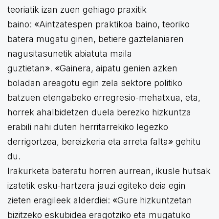
teoriatik izan zuen gehiago praxitik
baino:
«
Aintzatespen praktikoa baino, teoriko
batera mugatu ginen, betiere gaztelaniaren
nagusitasunetik abiatuta maila
guztietan
»
.
«
Gainera, aipatu genien azken
boladan areagotu egin zela sektore politiko
batzuen etengabeko erregresio-mehatxua, eta,
horrek ahalbidetzen duela berezko hizkuntza
erabili nahi duten herritarrekiko legezko
derrigortzea, bereizkeria eta arreta falta
»
gehitu
du.
Irakurketa bateratu horren aurrean, ikusle hutsak
izatetik esku-hartzera jauzi egiteko deia egin
zieten eragileek alderdiei:
«
Gure hizkuntzetan
bizitzeko eskubidea eragotziko eta mugatuko