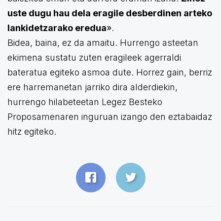
uste dugu hau dela eragile desberdinen arteko
lankidetzarako eredua
»
.
Bidea, baina, ez da amaitu. Hurrengo asteetan
ekimena sustatu zuten eragileek agerraldi
bateratua egiteko asmoa dute. Horrez gain, berriz
ere harremanetan jarriko dira alderdiekin,
hurrengo hilabeteetan Legez Besteko
Proposamenaren inguruan izango den eztabaidaz
hitz egiteko.