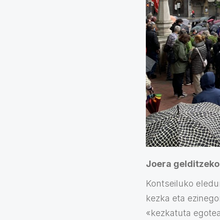
Joera gelditzeko
Kontseiluko eledu
kezka eta ezinegon
«kezkatuta egotea