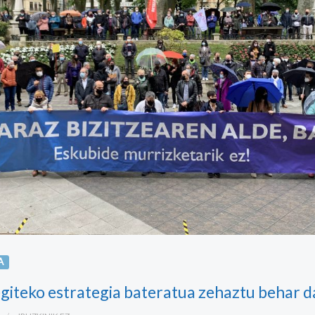
A
egiteko estrategia bateratua zehaztu behar d