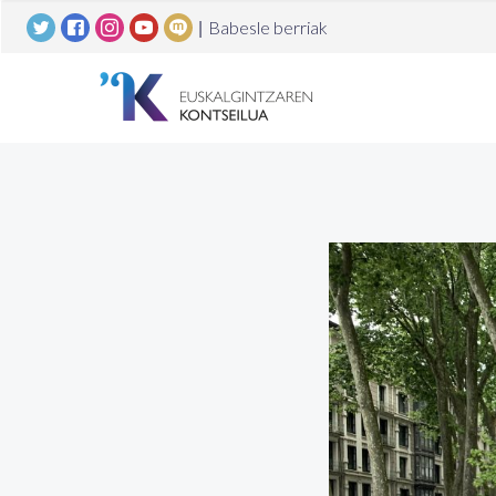
|
Babesle berriak