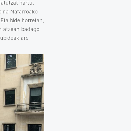
atutzat hartu.
baina Nafarroako
Eta bide horretan,
ien atzean badago
kubideak are