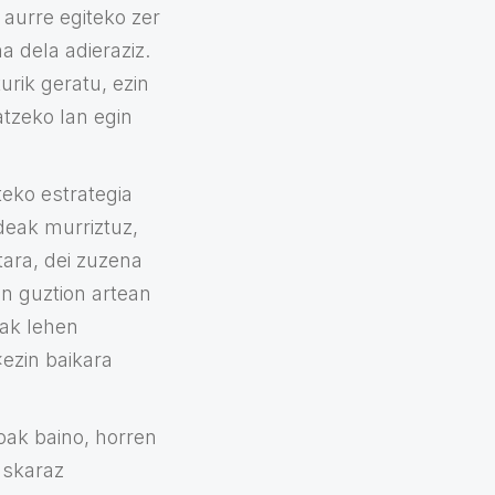
 aurre egiteko zer
 dela adieraziz.
urik geratu, ezin
atzeko lan egin
teko estrategia
deak murriztuz,
tara, dei zuzena
zen guztion artean
uak lehen
ezin baikara
oak baino, horren
uskaraz