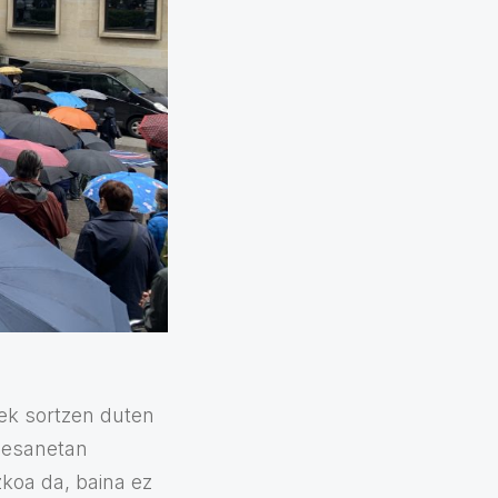
oek sortzen duten
n esanetan
koa da, baina ez