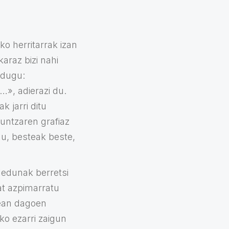
o herritarrak izan
araz bizi nahi
 dugu:
u…», adierazi du.
k jarri ditu
kuntzaren grafiaz
gu, besteak beste,
ledunak berretsi
at azpimarratu
nean dagoen
eko ezarri zaigun