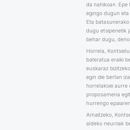
da nahikoa». Epe 
egingo dugun eta 
Eta batasunerako a
dugu etsipenetik j
behar dugu, deno
Horrela, Kontseilu
bateratua eraiki 
euskaraz bizitzeko
egin die bertan iza
horrelakoei aurre 
proposamena egite
hurrengo epaiaren
Amaitzeko, Kontse
aldeko neurriak b