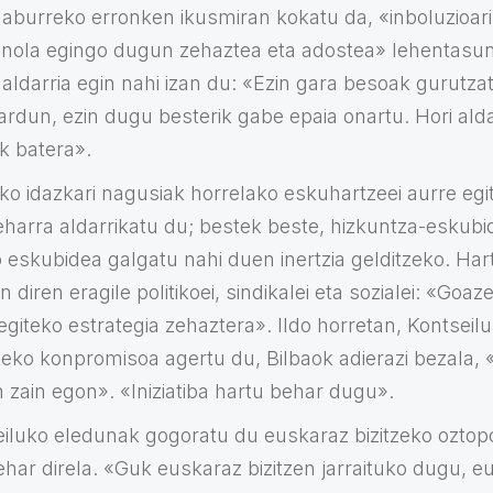
laburreko erronken ikusmiran kokatu da, «inboluzioari
nola egingo dugun zehaztea eta adostea» lehentasuna
ldarria egin nahi izan du: «Ezin gara besoak gurutzat
ardun, ezin dugu besterik gabe epaia onartu. Hori ald
k batera».
ko idazkari nagusiak horrelako eskuhartzeei aurre egi
beharra aldarrikatu du; bestek beste, hizkuntza-eskubi
 eskubidea galgatu nahi duen inertzia gelditzeko. Har
n diren eragile politikoei, sindikalei eta sozialei: «Goa
egiteko estrategia zehaztera». Ildo horretan, Kontseil
ko konpromisoa agertu du, Bilbaok adierazi bezala, «
 zain egon». «Iniziatiba hartu behar dugu».
iluko eledunak gogoratu du euskaraz bizitzeko oztop
ehar direla. «Guk euskaraz bizitzen jarraituko dugu, e