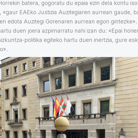
orrekin batera, gogoratu du epaia ezin dela kontu isol
n, «gaur EAEko Justizia Auzitegiaren aurrean gaude, 
aren edota Auzitegi Gorenaren aurrean egon gintezke». 
 hartu duen joera azpimarratu nahi izan du: «Epai hor
hizkuntza-politika egiteko hartu duen inertzia, gure es
o».