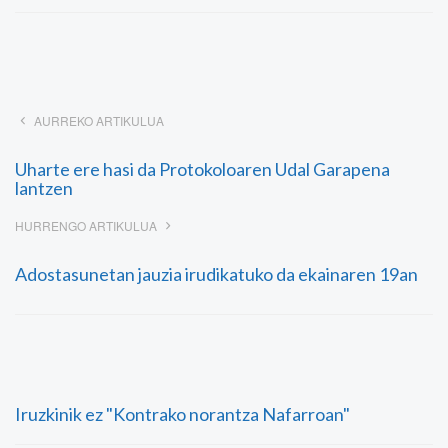
AURREKO ARTIKULUA
Uharte ere hasi da Protokoloaren Udal Garapena
lantzen
HURRENGO ARTIKULUA
Adostasunetan jauzia irudikatuko da ekainaren 19an
Iruzkinik ez "Kontrako norantza Nafarroan"