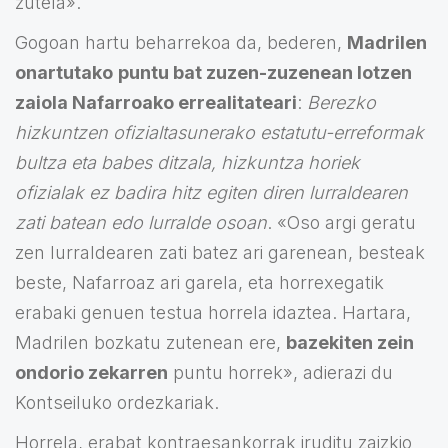
zutela».
Gogoan hartu beharrekoa da, bederen,
Madrilen
onartutako
puntu bat zuzen-zuzenean lotzen
zaiola Nafarroako errealitateari
:
Berezko
hizkuntzen ofizialtasunerako estatutu-erreformak
bultza eta babes ditzala, hizkuntza horiek
ofizialak ez badira hitz egiten diren lurraldearen
zati batean edo lurralde osoan
. «Oso argi geratu
zen lurraldearen zati batez ari garenean, besteak
beste, Nafarroaz ari garela, eta horrexegatik
erabaki genuen testua horrela idaztea. Hartara,
Madrilen bozkatu zutenean ere,
bazekiten zein
ondorio zekarren
puntu horrek», adierazi du
Kontseiluko ordezkariak.
Horrela, erabat kontraesankorrak iruditu zaizkio