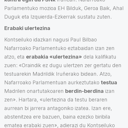
Parlamentuko mozioa EH Bilduk, Geroa Baik, Ahal
Duguk eta Izquierda-Ezkerrak sustatu zuten.
Erabaki ulertezina
Kontseiluko idazkari nagusi Paul Bilbao
Nafarroako Parlamentuko eztabaidan izan zen
atzo, eta
erabakia
«
ulertezina
»
dela kalifikatu
zuen: «Oraindik ez dugu ulertzen zer gertatu den
testuarekin Madrildik Iruñerako bidean. Atzo,
Nafarroako Parlamentuan aurkeztutako
testua
Madrilen onartutakoaren
berdin-berdina
izan
zen». Hartara, «ulertezina da testu beraren
aurrean bi jarrera antagoniko izatea. Izan ere,
abstenitzea ere bazuen, baina ezezko biribila
ematea erabaki zuen», adierazi du Kontseiluko