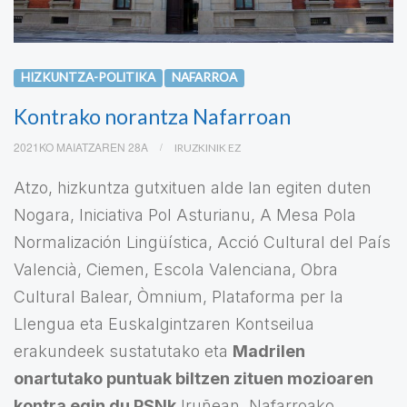
HIZKUNTZA-POLITIKA
NAFARROA
Kontrako norantza Nafarroan
2021KO MAIATZAREN 28A
IRUZKINIK EZ
Atzo, hizkuntza gutxituen alde lan egiten duten
Nogara, Iniciativa Pol Asturianu, A Mesa Pola
Normalización Lingüística, Acció Cultural del País
Valencià, Ciemen, Escola Valenciana, Obra
Cultural Balear, Òmnium, Plataforma per la
Llengua eta Euskalgintzaren Kontseilua
erakundeek sustatutako eta
Madrilen
onartutako puntuak biltzen zituen mozioaren
kontra egin du PSNk
Iruñean. Nafarroako