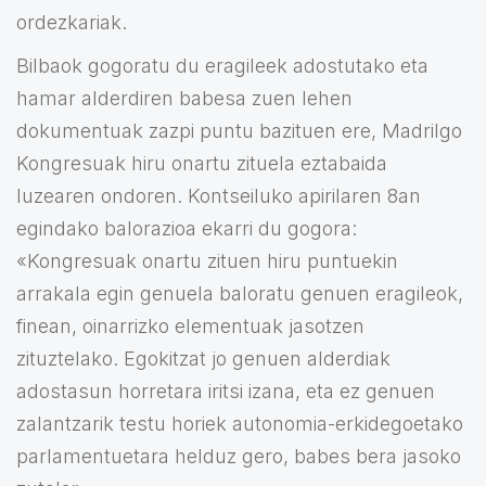
ordezkariak.
Bilbaok gogoratu du eragileek adostutako eta
hamar alderdiren babesa zuen lehen
dokumentuak zazpi puntu bazituen ere, Madrilgo
Kongresuak hiru onartu zituela eztabaida
luzearen ondoren. Kontseiluko apirilaren 8an
egindako balorazioa ekarri du gogora:
«Kongresuak onartu zituen hiru puntuekin
arrakala egin genuela baloratu genuen eragileok,
finean, oinarrizko elementuak jasotzen
zituztelako. Egokitzat jo genuen alderdiak
adostasun horretara iritsi izana, eta ez genuen
zalantzarik testu horiek autonomia-erkidegoetako
parlamentuetara helduz gero, babes bera jasoko