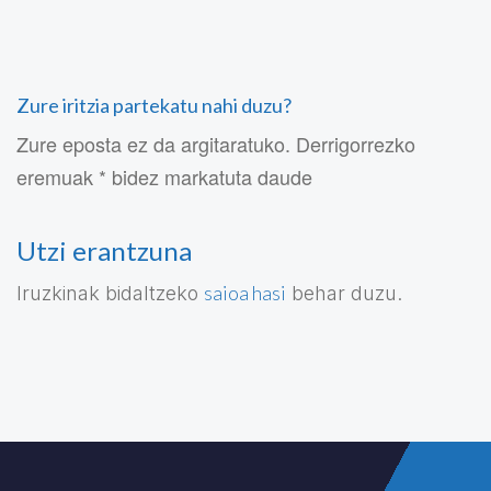
Zure iritzia partekatu nahi duzu?
Zure eposta ez da argitaratuko. Derrigorrezko
eremuak * bidez markatuta daude
Utzi erantzuna
saioa hasi
Iruzkinak bidaltzeko
behar duzu.