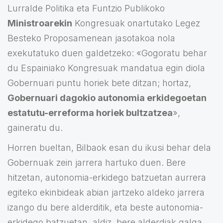
Lurralde Politika eta Funtzio Publikoko
Ministroarekin
Kongresuak onartutako Legez
Besteko Proposamenean jasotakoa nola
exekutatuko duen galdetzeko: «Gogoratu behar
du Espainiako Kongresuak mandatua egin diola
Gobernuari puntu horiek bete ditzan; hortaz,
Gobernuari dagokio autonomia erkidegoetan
estatutu-erreforma horiek bultzatzea
»,
gaineratu du.
Horren bueltan, Bilbaok esan du ikusi behar dela
Gobernuak zein jarrera hartuko duen. Bere
hitzetan, autonomia-erkidego batzuetan aurrera
egiteko ekinbideak abian jartzeko aldeko jarrera
izango du bere alderditik, eta beste autonomia-
erkidego batzuetan, aldiz, bere alderdiak galga