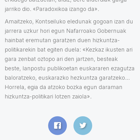
jarriko dio. «Paradoxikoa izango da».
Amaitzeko, Kontseiluko eledunak gogoan izan du
jarrera uzkur hori egun Nafarroako Gobernuak
hainbat eremutan garatzen duen hizkuntza-
politikarekin bat egiten duela: «Kezkaz ikusten ari
gara zenbat oztopo ari den jartzen, besteak
beste, lanpostu publikoetan euskararen ezagutza
baloratzeko, euskarazko hezkuntza garatzeko…
Horrela, egia da atzoko bozka egun daraman
hizkuntza-politikari lotzen zaiola».