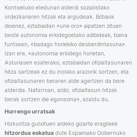
Kontseiluko eledunari alderdi sozialistako
ordezkariaren hitzak eta argudioak. Bilbaok
dioenez, eztabaidan «une oro» aipatzen zituen
beste autonomia erkidegoetako adibideak, baina
funtsean, «badago horiekiko desberdintasuna».
Izan ere, «autonomia erkidego horietan,
Asturiasen esaterako, eztabaidan ofizialtasunaren
hitza sartzeak ez du inolako arazorik sortzen, eta
ofizialtasunaren beraren alde agertzen da bere
alderdia. Nafarroan, aldiz, ofizialtasun hitzak
berak sortzen die egonezina», azaldu du.
Hurrengo urratsak
Hizkuntza gutxituen aldeko gizarte eragileek
hitzordua eskatua
dute Espainiako Gobernuko