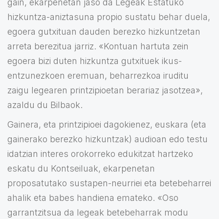
gain, ekarpenetan jaso da Legeak Estatuko
hizkuntza-aniztasuna propio sustatu behar duela,
egoera gutxituan dauden berezko hizkuntzetan
arreta berezitua jarriz. «Kontuan hartuta zein
egoera bizi duten hizkuntza gutxituek ikus-
entzunezkoen eremuan, beharrezkoa iruditu
zaigu legearen printzipioetan berariaz jasotzea»,
azaldu du Bilbaok.
Gainera, eta printzipioei dagokienez, euskara (eta
gainerako berezko hizkuntzak) audioan edo testu
idatzian interes orokorreko edukitzat hartzeko
eskatu du Kontseiluak, ekarpenetan
proposatutako sustapen-neurriei eta betebeharrei
ahalik eta babes handiena emateko. «Oso
garrantzitsua da legeak betebeharrak modu