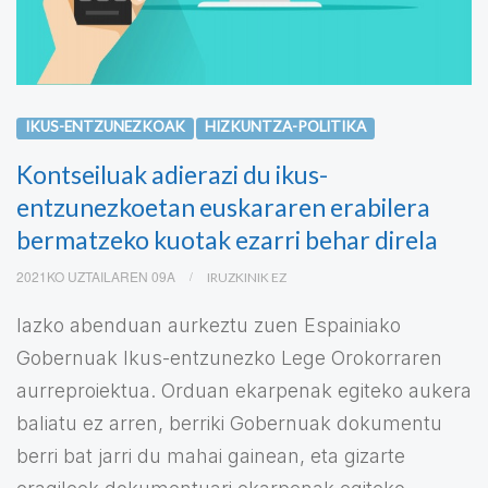
IKUS-ENTZUNEZKOAK
HIZKUNTZA-POLITIKA
Kontseiluak adierazi du ikus-
entzunezkoetan euskararen erabilera
bermatzeko kuotak ezarri behar direla
2021KO UZTAILAREN 09A
IRUZKINIK EZ
Iazko abenduan aurkeztu zuen Espainiako
Gobernuak Ikus-entzunezko Lege Orokorraren
aurreproiektua. Orduan ekarpenak egiteko aukera
baliatu ez arren, berriki Gobernuak dokumentu
berri bat jarri du mahai gainean, eta gizarte