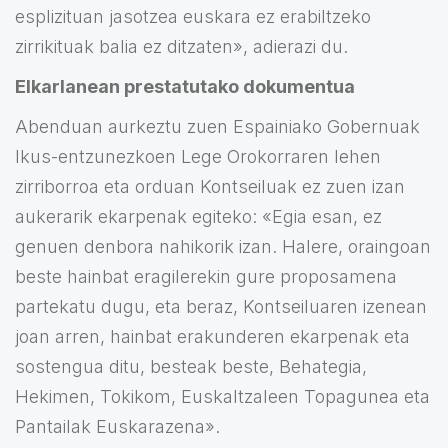
esplizituan jasotzea euskara ez erabiltzeko
zirrikituak balia ez ditzaten», adierazi du.
Elkarlanean prestatutako dokumentua
Abenduan aurkeztu zuen Espainiako Gobernuak
Ikus-entzunezkoen Lege Orokorraren lehen
zirriborroa eta orduan Kontseiluak ez zuen izan
aukerarik ekarpenak egiteko: «Egia esan, ez
genuen denbora nahikorik izan. Halere, oraingoan
beste hainbat eragilerekin gure proposamena
partekatu dugu, eta beraz, Kontseiluaren izenean
joan arren, hainbat erakunderen ekarpenak eta
sostengua ditu, besteak beste, Behategia,
Hekimen, Tokikom, Euskaltzaleen Topagunea eta
Pantailak Euskarazena».