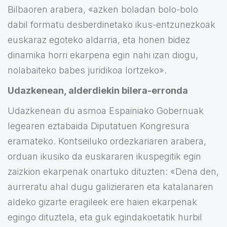
Bilbaoren arabera, «azken boladan bolo-bolo
dabil formatu desberdinetako ikus-entzunezkoak
euskaraz egoteko aldarria, eta honen bidez
dinamika horri ekarpena egin nahi izan diogu,
nolabaiteko babes juridikoa lortzeko».
Udazkenean, alderdiekin bilera-erronda
Udazkenean du asmoa Espainiako Gobernuak
legearen eztabaida Diputatuen Kongresura
eramateko. Kontseiluko ordezkariaren arabera,
orduan ikusiko da euskararen ikuspegitik egin
zaizkion ekarpenak onartuko dituzten: «Dena den,
aurreratu ahal dugu galizieraren eta katalanaren
aldeko gizarte eragileek ere haien ekarpenak
egingo dituztela, eta guk egindakoetatik hurbil