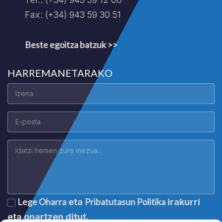
Fax: (+34) 943 59 30 51
Beste egoitza batzuk >>
HARREMANETARAKO
Lege Oharra
Pribatutasun Politika
eta
irakurri
eta onartzen ditut.