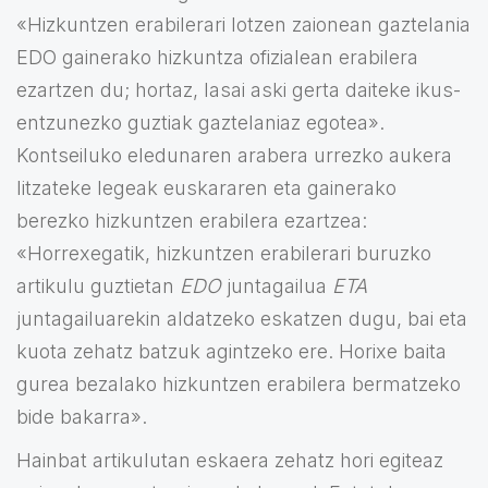
«Hizkuntzen erabilerari lotzen zaionean gaztelania
EDO gainerako hizkuntza ofizialean erabilera
ezartzen du; hortaz, lasai aski gerta daiteke ikus-
entzunezko guztiak gaztelaniaz egotea».
Kontseiluko eledunaren arabera urrezko aukera
litzateke legeak euskararen eta gainerako
berezko hizkuntzen erabilera ezartzea:
«Horrexegatik, hizkuntzen erabilerari buruzko
artikulu guztietan
EDO
juntagailua
ETA
juntagailuarekin aldatzeko eskatzen dugu, bai eta
kuota zehatz batzuk agintzeko ere. Horixe baita
gurea bezalako hizkuntzen erabilera bermatzeko
bide bakarra».
Hainbat artikulutan eskaera zehatz hori egiteaz