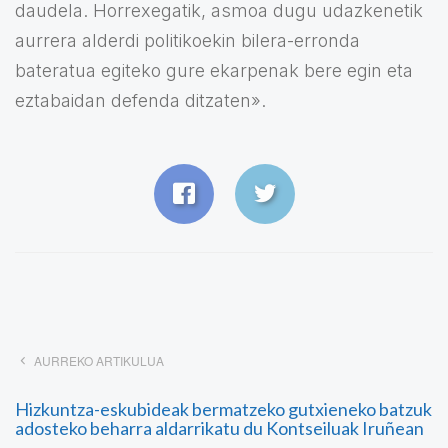
daudela. Horrexegatik, asmoa dugu udazkenetik
aurrera alderdi politikoekin bilera-erronda
bateratua egiteko gure ekarpenak bere egin eta
eztabaidan defenda ditzaten».
AURREKO ARTIKULUA
Hizkuntza-eskubideak bermatzeko gutxieneko batzuk
adosteko beharra aldarrikatu du Kontseiluak Iruñean