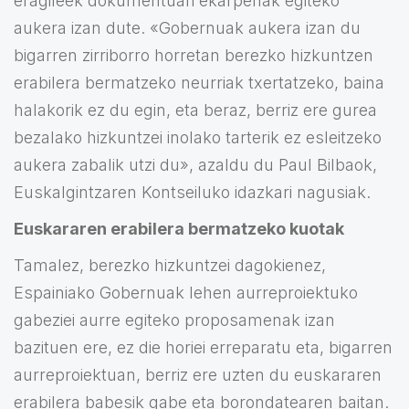
eragileek dokumentuari ekarpenak egiteko
aukera izan dute. «Gobernuak aukera izan du
bigarren zirriborro horretan berezko hizkuntzen
erabilera bermatzeko neurriak txertatzeko, baina
halakorik ez du egin, eta beraz, berriz ere gurea
bezalako hizkuntzei inolako tarterik ez esleitzeko
aukera zabalik utzi du», azaldu du Paul Bilbaok,
Euskalgintzaren Kontseiluko idazkari nagusiak.
Euskararen erabilera bermatzeko kuotak
Tamalez, berezko hizkuntzei dagokienez,
Espainiako Gobernuak lehen aurreproiektuko
gabeziei aurre egiteko proposamenak izan
bazituen ere, ez die horiei erreparatu eta, bigarren
aurreproiektuan, berriz ere uzten du euskararen
erabilera babesik gabe eta borondatearen baitan.