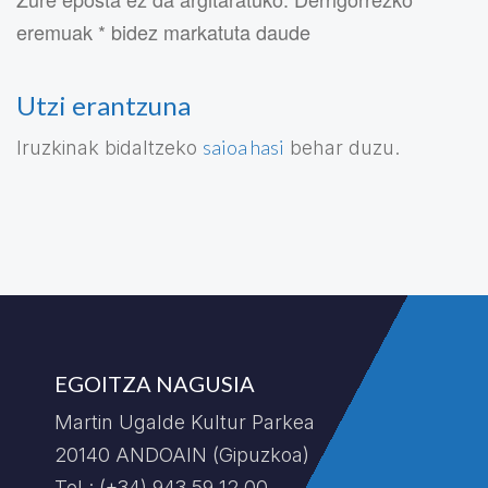
eremuak * bidez markatuta daude
Utzi erantzuna
saioa hasi
Iruzkinak bidaltzeko
behar duzu.
EGOITZA NAGUSIA
Martin Ugalde Kultur Parkea
20140 ANDOAIN (Gipuzkoa)
Tel.: (+34) 943 59 12 00