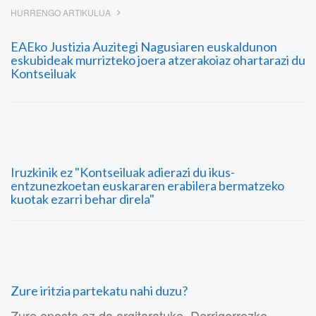
HURRENGO ARTIKULUA
EAEko Justizia Auzitegi Nagusiaren euskaldunon
eskubideak murrizteko joera atzerakoiaz ohartarazi du
Kontseiluak
Iruzkinik ez "Kontseiluak adierazi du ikus-
entzunezkoetan euskararen erabilera bermatzeko
kuotak ezarri behar direla"
Zure iritzia partekatu nahi duzu?
Zure eposta ez da argitaratuko. Derrigorrezko