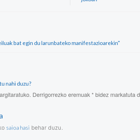
eiluak bat egin du larunbateko manifestazioarekin"
atu nahi duzu?
argitaratuko. Derrigorrezko eremuak * bidez markatuta 
a
saioa hasi
eko
behar duzu.