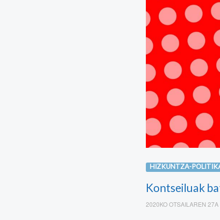
HIZKUNTZA-POLITIK
Kontseiluak ba
2020KO OTSAILAREN 27A