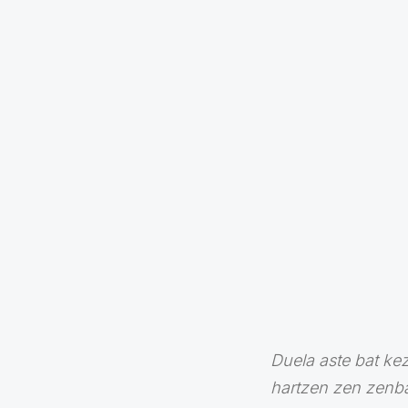
Duela aste bat k
hartzen zen zenba