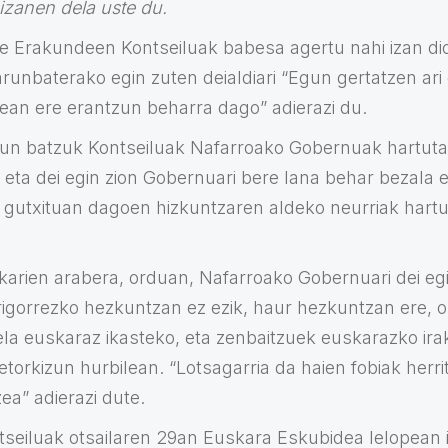
izanen dela uste du.
e Erakundeen Kontseiluak babesa agertu nahi izan di
runbaterako egin zuten deialdiari “Egun gertatzen ari 
lean ere erantzun beharra dago” adierazi du.
gun batzuk Kontseiluak Nafarroako Gobernuak hartuta
e eta dei egin zion Gobernuari bere lana behar bezala 
 gutxituan dagoen hizkuntzaren aldeko neurriak hartuz
karien arabera, orduan, Nafarroako Gobernuari dei egi
rigorrezko hezkuntzan ez ezik, haur hezkuntzan ere, o
a euskaraz ikasteko, eta zenbaitzuek euskarazko ira
la etorkizun hurbilean. “Lotsagarria da haien fobiak her
ea” adierazi dute.
tseiluak otsailaren 29an Euskara Eskubidea lelopean