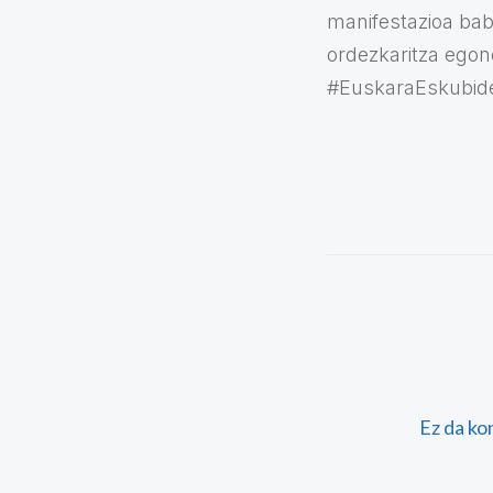
manifestazioa bab
ordezkaritza egon
#EuskaraEskubid
Ez da ko