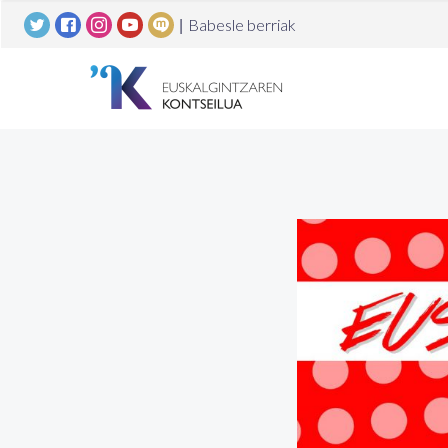
|
Babesle berriak