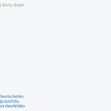
ia buru duen
beste behin,
u justizia,
ioa daudelako