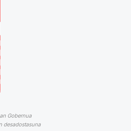
ruan Gobernua
kin desadostasuna