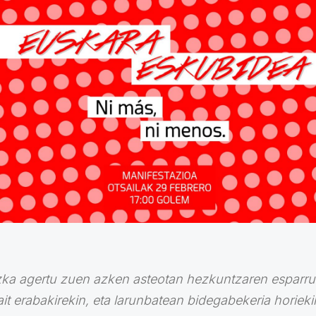
ezka agertu zuen azken asteotan hezkuntzaren espar
it erabakirekin, eta larunbatean bidegabekeria horie