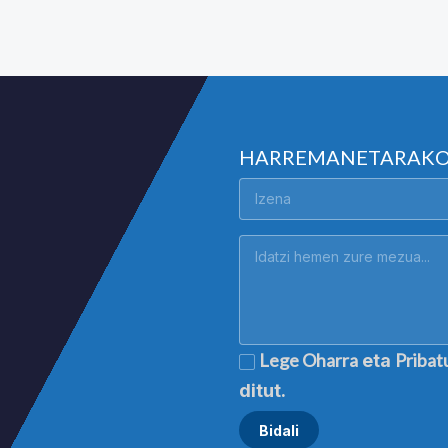
HARREMANETARAK
Lege Oharra
Pribat
eta
ditut.