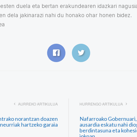
esten duela eta bertan erakundearen idazkari nagus
en dela jakinarazi nahi du honako ohar honen bidez.
ea
AURREKO ARTIKULUA
HURRENGO ARTIKULUA
ntrako norantzan doazen
Nafarroako Gobernuari, 
neurriak hartzeko garaia
ausardia eskatu nahi diog
berdintasuna eta kohes
jokoan