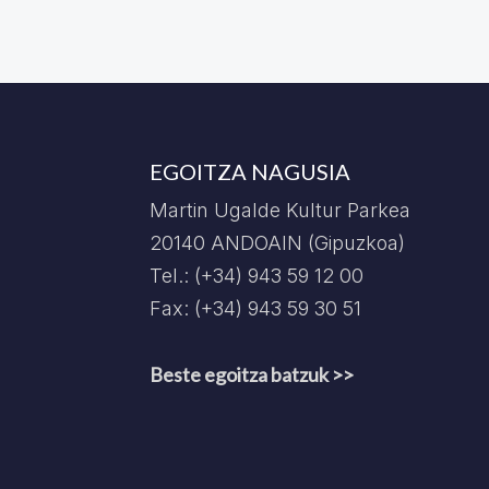
EGOITZA NAGUSIA
Martin Ugalde Kultur Parkea
20140 ANDOAIN (Gipuzkoa)
Tel.: (+34) 943 59 12 00
Fax: (+34) 943 59 30 51
Beste egoitza batzuk >>