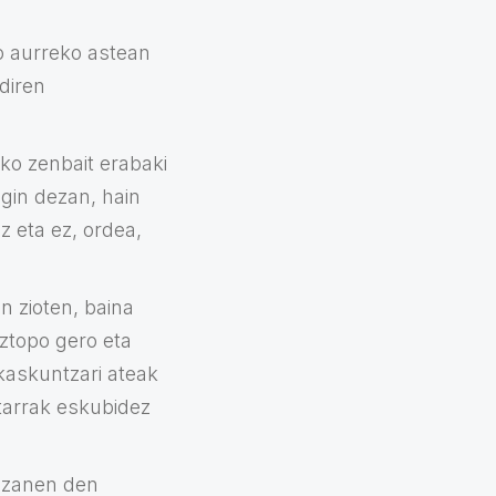
o aurreko astean
diren
ko zenbait erabaki
egin dezan, hain
 eta ez, ordea,
n zioten, baina
ztopo gero eta
kaskuntzari ateak
ritarrak eskubidez
 izanen den