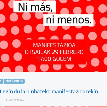
A
NAFARROA
t egin du larunbateko manifestazioarekin
IRUZKINIK EZ