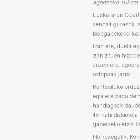
agertzeko aukera 
Euskararen Gizart
zenbait gurasok la
bidegabekeriei ka
Izan ere, duela e
izan zituen hizpid
zuzen ere, egoera
oztopoak jarriz
Kontseiluko ordez
egia ere bada der
handiagoak daudel
itxi nahi dizkiote
gabetzeko erabiltz
Horrexegatik, Kon