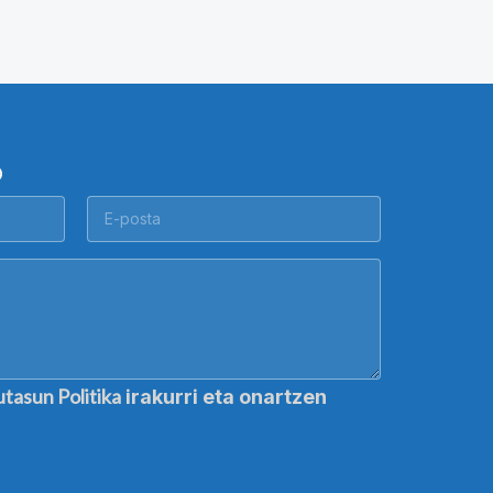
O
utasun Politika
irakurri eta onartzen