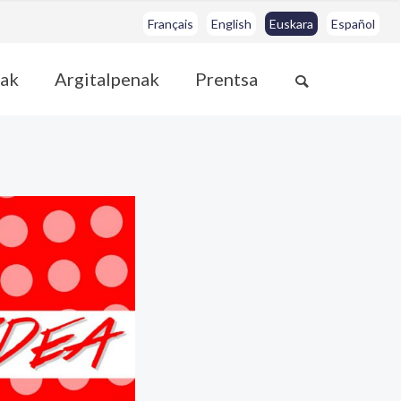
Français
English
Euskara
Español
ak
Argitalpenak
Prentsa