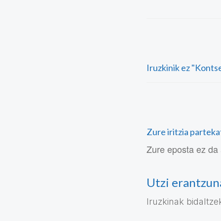
Iruzkinik ez "Konts
Zure iritzia partek
Zure eposta ez da 
Utzi erantzun
Iruzkinak bidaltz