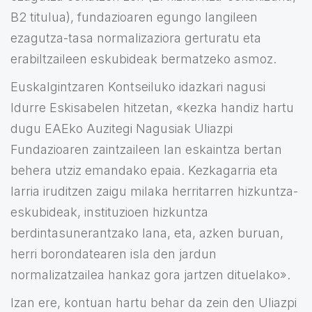
B2 titulua), fundazioaren egungo langileen
ezagutza-tasa normalizaziora gerturatu eta
erabiltzaileen eskubideak bermatzeko asmoz.
Euskalgintzaren Kontseiluko idazkari nagusi
Idurre Eskisabelen hitzetan, «kezka handiz hartu
dugu EAEko Auzitegi Nagusiak Uliazpi
Fundazioaren zaintzaileen lan eskaintza bertan
behera utziz emandako epaia. Kezkagarria eta
larria iruditzen zaigu milaka herritarren hizkuntza-
eskubideak, instituzioen hizkuntza
berdintasunerantzako lana, eta, azken buruan,
herri borondatearen isla den jardun
normalizatzailea hankaz gora jartzen dituelako».
Izan ere, kontuan hartu behar da zein den Uliazpi