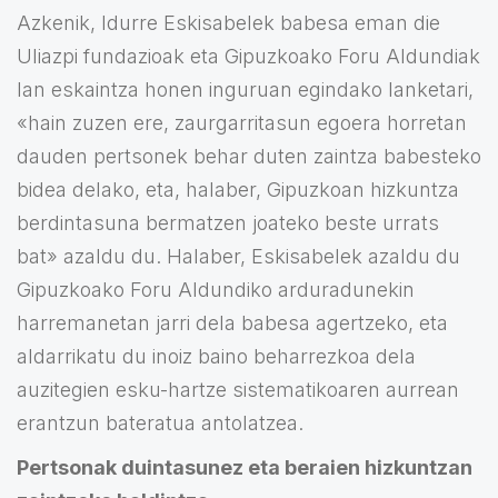
Azkenik, Idurre Eskisabelek babesa eman die
Uliazpi fundazioak eta Gipuzkoako Foru Aldundiak
lan eskaintza honen inguruan egindako lanketari,
«hain zuzen ere, zaurgarritasun egoera horretan
dauden pertsonek behar duten zaintza babesteko
bidea delako, eta, halaber, Gipuzkoan hizkuntza
berdintasuna bermatzen joateko beste urrats
bat» azaldu du. Halaber, Eskisabelek azaldu du
Gipuzkoako Foru Aldundiko arduradunekin
harremanetan jarri dela babesa agertzeko, eta
aldarrikatu du inoiz baino beharrezkoa dela
auzitegien esku-hartze sistematikoaren aurrean
erantzun bateratua antolatzea.
Pertsonak duintasunez eta beraien hizkuntzan