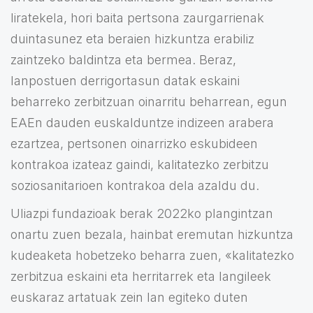
liratekela, hori baita pertsona zaurgarrienak
duintasunez eta beraien hizkuntza erabiliz
zaintzeko baldintza eta bermea. Beraz,
lanpostuen derrigortasun datak eskaini
beharreko zerbitzuan oinarritu beharrean, egun
EAEn dauden euskalduntze indizeen arabera
ezartzea, pertsonen oinarrizko eskubideen
kontrakoa izateaz gaindi, kalitatezko zerbitzu
soziosanitarioen kontrakoa dela azaldu du.
Uliazpi fundazioak berak 2022ko plangintzan
onartu zuen bezala, hainbat eremutan hizkuntza
kudeaketa hobetzeko beharra zuen, «kalitatezko
zerbitzua eskaini eta herritarrek eta langileek
euskaraz artatuak zein lan egiteko duten