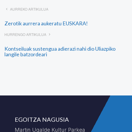
AURREKO ARTIKULUA
Zerotik aurrera aukeratu EUSKARA!
HURRENGO ARTIKULUA
Kontseiluak sustengua adierazi nahi dio Uliazpiko
langile batzordeari
EGOITZA NAGUSIA
Martin Ugalde Kultur Parkea