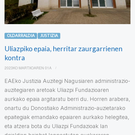
OLDARRALDIA
JUSTIZIA
Uliazpiko epaia, herritar zaurgarrienen
kontra
2023KO MARTXOAREN 01A
EAEko Justizia Auzitegi Nagusiaren administrazio-
auzitegiaren aretoak Uliazpi Fundazioaren
aurkako epaia argitaratu berri du. Horren arabera,
onartu du Donostiako Administrazio-auzietarako
epaitegiak emandako epaiaren aurkako helegitea,
eta atzera bota du Uliazpi Fundazioak lan