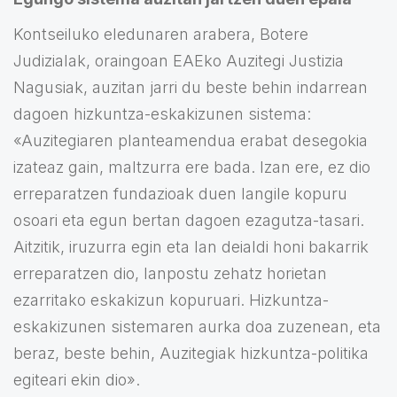
Kontseiluko eledunaren arabera, Botere
Judizialak, oraingoan EAEko Auzitegi Justizia
Nagusiak, auzitan jarri du beste behin indarrean
dagoen hizkuntza-eskakizunen sistema:
«Auzitegiaren planteamendua erabat desegokia
izateaz gain, maltzurra ere bada. Izan ere, ez dio
erreparatzen fundazioak duen langile kopuru
osoari eta egun bertan dagoen ezagutza-tasari.
Aitzitik, iruzurra egin eta lan deialdi honi bakarrik
erreparatzen dio, lanpostu zehatz horietan
ezarritako eskakizun kopuruari. Hizkuntza-
eskakizunen sistemaren aurka doa zuzenean, eta
beraz, beste behin, Auzitegiak hizkuntza-politika
egiteari ekin dio».