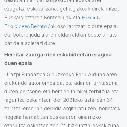
deialdian hainbat lanpostutan euskararen
ezagutza eskatu izana, gehiegizkoak direla iritziz.
Hizkuntz
Euskalgintzaren Kontseiluak eta
Eskubideen Behatokia
k oso larritzat jo dute epaia,
eta botere judizialaren oldarraldian beste urrats
bat dela adierazi dute.
Herritar zaurgarrien eskubideetan eragina
duen epaia
Uliazpi Fundazioa Gipuzkoako Foru Aldundiaren
erakunde autonomoa da, eta adimen urritasuna
duten pertsonei eta beraien familiei zerbitzua eta
laguntza eskaintzen die. 2021eko uztailean 34
zaintzaileren lan deialdia argitaratu zen, horietatik
hogeita hamabitan euskararen oinarrizko
ezagutza eskatzen zen (2. hizkuntza-eskakizuna,