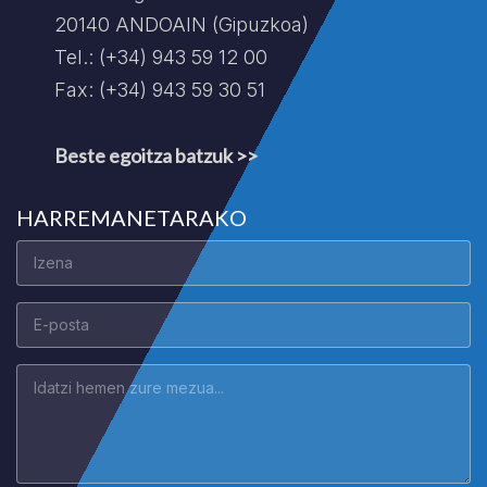
20140 ANDOAIN (Gipuzkoa)
Tel.: (+34) 943 59 12 00
Fax: (+34) 943 59 30 51
Beste egoitza batzuk >>
HARREMANETARAKO