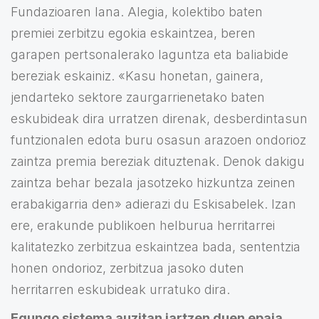
Fundazioaren lana. Alegia, kolektibo baten
premiei zerbitzu egokia eskaintzea, beren
garapen pertsonalerako laguntza eta baliabide
bereziak eskainiz. «Kasu honetan, gainera,
jendarteko sektore zaurgarrienetako baten
eskubideak dira urratzen direnak, desberdintasun
funtzionalen edota buru osasun arazoen ondorioz
zaintza premia bereziak dituztenak. Denok dakigu
zaintza behar bezala jasotzeko hizkuntza zeinen
erabakigarria den» adierazi du Eskisabelek. Izan
ere, erakunde publikoen helburua herritarrei
kalitatezko zerbitzua eskaintzea bada, sententzia
honen ondorioz, zerbitzua jasoko duten
herritarren eskubideak urratuko dira.
Egungo sistema auzitan jartzen duen epaia