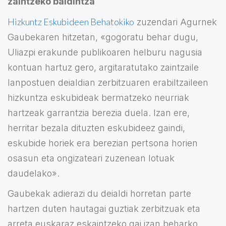
zaintzeko baldintza
Hizkuntz Eskubideen Behatokiko
zuzendari Agurnek
Gaubekaren hitzetan, «gogoratu behar dugu,
Uliazpi erakunde publikoaren helburu nagusia
kontuan hartuz gero, argitaratutako zaintzaile
lanpostuen deialdian zerbitzuaren erabiltzaileen
hizkuntza eskubideak bermatzeko neurriak
hartzeak garrantzia berezia duela. Izan ere,
herritar bezala dituzten eskubideez gaindi,
eskubide horiek era berezian pertsona horien
osasun eta ongizateari zuzenean lotuak
daudelako».
Gaubekak adierazi du deialdi horretan parte
hartzen duten hautagai guztiak zerbitzuak eta
arreta euskaraz eskaintzeko gai izan beharko