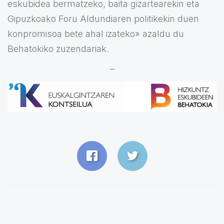
eskubidea bermatzeko, baita gizartearekin eta
Gipuzkoako Foru Aldundiaren politikekin duen
konpromisoa bete ahal izateko» azaldu du
Behatokiko zuzendariak.
–