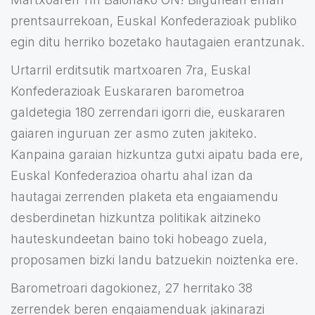
prentsaurrekoan, Euskal Konfederazioak publiko
egin ditu herriko bozetako hautagaien erantzunak.
Urtarril erditsutik martxoaren 7ra, Euskal
Konfederazioak Euskararen barometroa
galdetegia 180 zerrendari igorri die, euskararen
gaiaren inguruan zer asmo zuten jakiteko.
Kanpaina garaian hizkuntza gutxi aipatu bada ere,
Euskal Konfederazioa ohartu ahal izan da
hautagai zerrenden plaketa eta engaiamendu
desberdinetan hizkuntza politikak aitzineko
hauteskundeetan baino toki hobeago zuela,
proposamen bizki landu batzuekin noiztenka ere.
Barometroari dagokionez, 27 herritako 38
zerrendek beren engaiamenduak jakinarazi