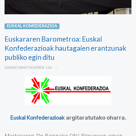
EUSKAL KONFEDERAZIOA
Euskararen Barometroa: Euskal
Konfederazioak hautagaien erantzunak
publiko egin ditu
2026KO MARTXOAREN 13A
Euskal Konfederazioa
k argitaratutako oharra.
Martxoaren 11n Baionako ON! Bilgunean eman