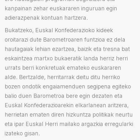
kanpainan zehar euskararen inguruan egin
adierazpenak kontuan hartzera.
Bukatzeko, Euskal Konfederazioko kideek
oroitarazi dute Barometroaren funtzioa ez dela
hautagaiak lehian ezartzea, baizik eta tresna bat
eskaintzea martxo bukaeratik landa herriz herri
urrats berri konkretuak emateko euskararen
alde. Bertzalde, herritarrak deitu ditu herriko
bozen ondotik engaiamenduen segipena egiteko
balio duen Barometroa bere egin dezaten eta
Euskal Konfederazioarekin elkarlanean aritzera,
herrietan ematen diren hizkuntza politikak neurtu
eta ipar Euskal Herri mailako argazkia erregularki
izateko gisan.