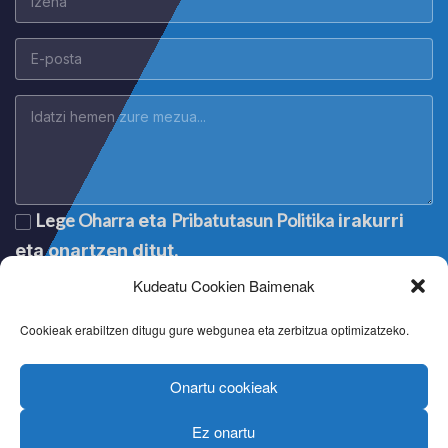
Lege Oharra
Pribatutasun Politika
eta
irakurri
eta onartzen ditut.
Kudeatu Cookien Baimenak
Cookieak erabiltzen ditugu gure webgunea eta zerbitzua optimizatzeko.
Onartu cookieak
Ez onartu
Lege oharra
|
Aviso legal
|
Mention légale
|
Legal notice