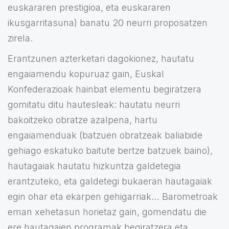
euskararen prestigioa, eta euskararen
ikusgarritasuna) banatu 20 neurri proposatzen
zirela.
Erantzunen azterketari dagokionez, hautatu
engaiamendu kopuruaz gain, Euskal
Konfederazioak hainbat elementu begiratzera
gomitatu ditu hautesleak: hautatu neurri
bakoitzeko obratze azalpena, hartu
engaiamenduak (batzuen obratzeak baliabide
gehiago eskatuko baitute bertze batzuek baino),
hautagaiak hautatu hizkuntza galdetegia
erantzuteko, eta galdetegi bukaeran hautagaiak
egin ohar eta ekarpen gehigarriak… Barometroak
eman xehetasun horietaz gain, gomendatu die
ere hautagaien programak begiratzera eta