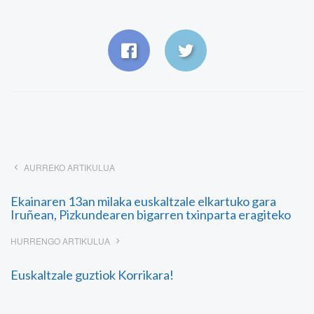
AURREKO ARTIKULUA
Ekainaren 13an milaka euskaltzale elkartuko gara
Iruñean, Pizkundearen bigarren txinparta eragiteko
HURRENGO ARTIKULUA
Euskaltzale guztiok Korrikara!