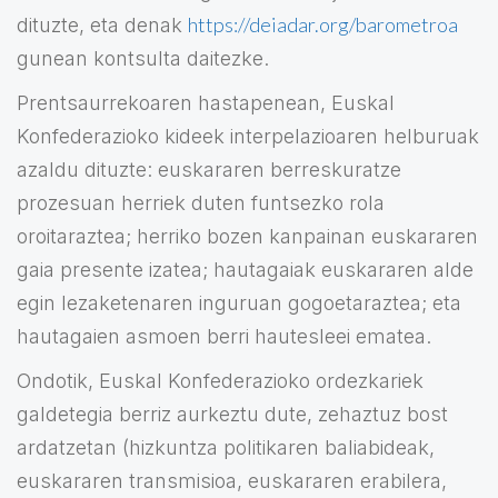
https://deiadar.org/barometroa
dituzte, eta denak
gunean kontsulta daitezke.
Prentsaurrekoaren hastapenean, Euskal
Konfederazioko kideek interpelazioaren helburuak
azaldu dituzte: euskararen berreskuratze
prozesuan herriek duten funtsezko rola
oroitaraztea; herriko bozen kanpainan euskararen
gaia presente izatea; hautagaiak euskararen alde
egin lezaketenaren inguruan gogoetaraztea; eta
hautagaien asmoen berri hautesleei ematea.
Ondotik, Euskal Konfederazioko ordezkariek
galdetegia berriz aurkeztu dute, zehaztuz bost
ardatzetan (hizkuntza politikaren baliabideak,
euskararen transmisioa, euskararen erabilera,