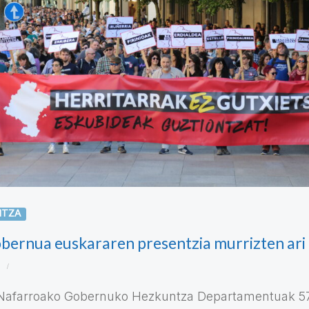
NTZA
bernua euskararen presentzia murrizten ari
 Nafarroako Gobernuko Hezkuntza Departamentuak 5