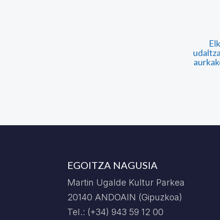
El
udaltz
aurkak
EGOITZA NAGUSIA
Martin Ugalde Kultur Parkea
20140 ANDOAIN (Gipuzkoa)
Tel.: (+34) 943 59 12 00