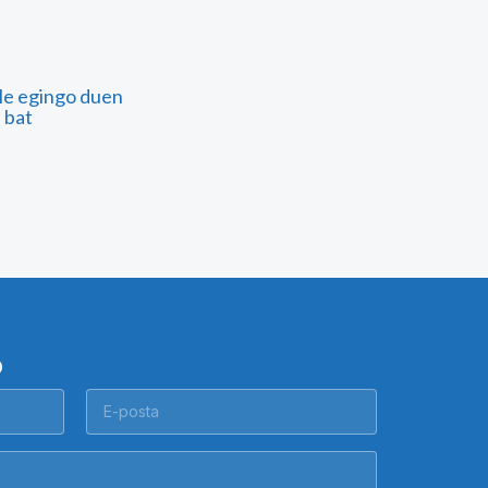
ble egingo duen
i bat
O