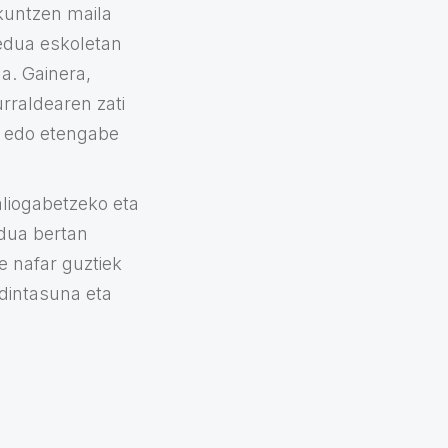
zkuntzen maila
redua eskoletan
a. Gainera,
rraldearen zati
, edo etengabe
liogabetzeko eta
edua bertan
e nafar guztiek
dintasuna eta