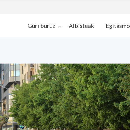
Guri buruz
Albisteak
Egitasmo