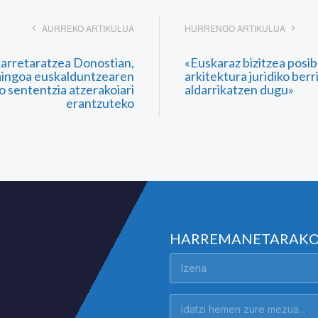
AURREKO ARTIKULUA
HURRENGO ARTIKULUA
karretaratzea Donostian,
«Euskaraz bizitzea posi
aingoa euskalduntzearen
arkitektura juridiko berr
o sententzia atzerakoiari
aldarrikatzen dugu»
erantzuteko
HARREMANETARAK