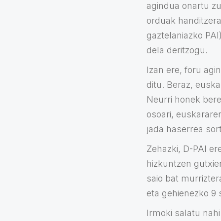
agindua onartu zu
orduak handitzera
gaztelaniazko PAI)
dela deritzogu.
Izan ere, foru ag
ditu. Beraz, euska
Neurri honek bere
osoari, euskarare
jada haserrea sort
Zehazki, D-PAI er
hizkuntzen gutxie
saio bat murrizte
eta gehienezko 9 s
Irmoki salatu nah