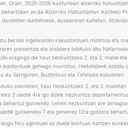
en. Orain, 2025-2026 ikasturtean atzerriko hizkuntze
 behartzean ari da Atzerriko Hizkuntzetan Ikasteko P
 darabilten ikastetxeak, euskararen kaltetan. Atzerap
indu berriak ingelesezko irakastorduen minimoa eta m
raren presentzia eta erabilera txikituko ditu Nafarro
ziki eragingo die haur hezkuntzako 2. eta 3. mailei et
n ikastorduak gehiago murriztuz. Hedabideek azaldu 
u du Sarriguren, Buztintxuri eta Tafallako eskoletan.
eduko eskoletan, haur hezkuntzako 2. eta 3. mailetan 
neko 3 saiotik 4ra igo dizkie Hezkuntza departamentu
ra behartuz gutxienez. Lehen hezkuntzan are larriagoa
aiotik gutxieneko 7 eta gehienez 12ra igotzera behartu 
i dugu foru aginduak ez duela kontuan hartzen euska