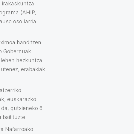
n irakaskuntza
rograma (AHIP,
auso oso larria
aximoa handitzen
ako Gobernuak.
a lehen hezkuntza
dutenez, erabakiak
atzerriko
ak, euskarazko
 da, gutxieneko 6
baitituzte.
ra Nafarroako