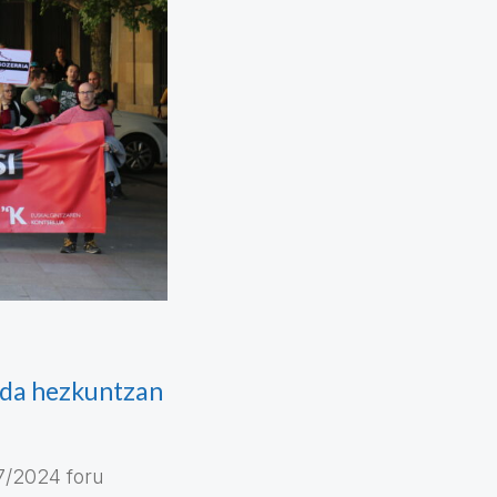
 da hezkuntzan
7/2024 foru