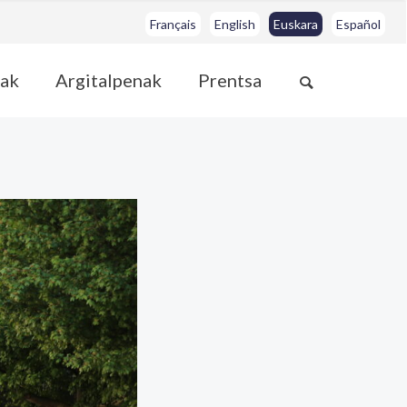
Français
English
Euskara
Español
ak
Argitalpenak
Prentsa