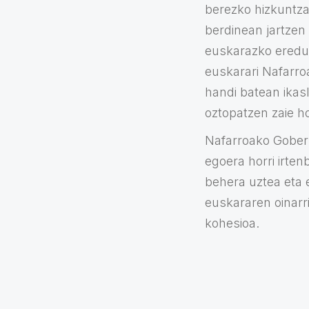
berezko hizkuntza
berdinean jartzen
euskarazko eredu
euskarari Nafarro
handi batean ikas
oztopatzen zaie h
Nafarroako Gober
egoera horri irte
behera uztea eta 
euskararen oinarr
kohesioa.