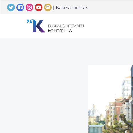
|
Babesle berriak