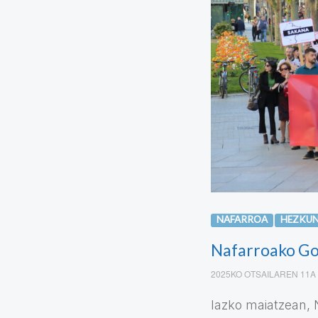
NAFARROA
HEZKU
Nafarroako Go
2025KO OTSAILAREN 11A
Iazko maiatzean,