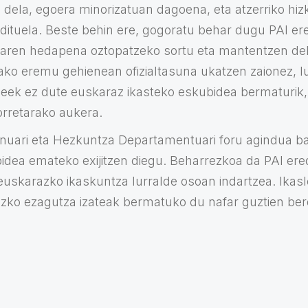
 dela, egoera minorizatuan dagoena, eta atzerriko hi
 dituela. Beste behin ere, gogoratu behar dugu PAI e
aren hedapena oztopatzeko sortu eta mantentzen del
ako eremu gehienean ofizialtasuna ukatzen zaionez, lu
leek ez dute euskaraz ikasteko eskubidea bermaturik
orretarako aukera.
nuari eta Hezkuntza Departamentuari foru agindua ba
nbidea emateko exijitzen diegu. Beharrezkoa da PAI er
euskarazko ikaskuntza lurralde osoan indartzea. Ikasl
izko ezagutza izateak bermatuko du nafar guztien ber