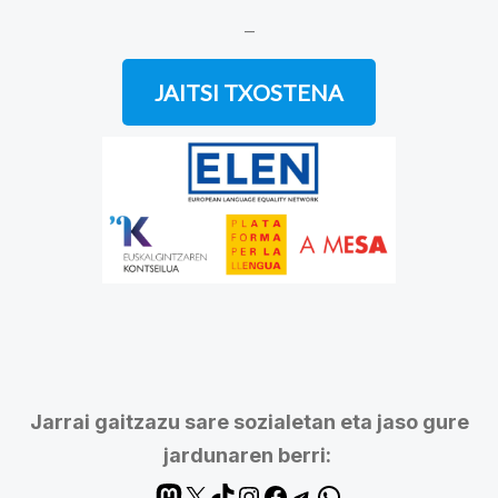
–
JAITSI TXOSTENA
Jarrai gaitzazu sare sozialetan eta jaso gure
jardunaren berri: