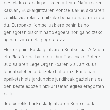
bestelako erabaki politikoen artean. Nafarroaren
kasuan, Euskalgintzaren Kontseiluak euskararen
zonifikazioarekin amaitzeko beharra nabarmendu
du, Europako Kontseiluak ere behin baino
gehiagotan diskriminazio egoera hori gainditzeko
agindu izan duela gogoraraziz.
Horrez gain, Euskalgintzaren Kontseilua, A Mesa
eta Plataforma bat etorri dira Espainiako Botere
Judizialaren Lege Organikoaren 231. artikulua
lehenbailehen aldatzeko beharraz. Funtsean,
epaiketak eta jardunbide juridikoak gaztelania ez
den beste edozein hizkuntzetan egitea eragozten
baitu.
Ildo beretik, bai Euskalgintzaren Kontseiluak,