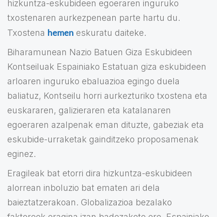
hizkuntza-eskubideen egoeraren inguruko
txostenaren aurkezpenean parte hartu du.
hemen
Txostena
eskuratu daiteke.
Biharamunean Nazio Batuen Giza Eskubideen
Kontseiluak Espainiako Estatuan giza eskubideen
arloaren inguruko ebaluazioa egingo duela
baliatuz, Kontseilu horri aurkezturiko txostena eta
euskararen, galizieraren eta katalanaren
egoeraren azalpenak eman dituzte, gabeziak eta
eskubide-urraketak gainditzeko proposamenak
eginez.
Eragileak bat etorri dira hizkuntza-eskubideen
alorrean inboluzio bat ematen ari dela
baieztatzerakoan. Globalizazioa bezalako
faktoreek eragina izan badezakete ere, Espainiako