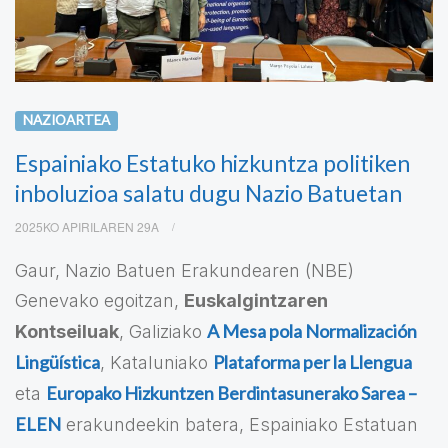
NAZIOARTEA
Espainiako Estatuko hizkuntza politiken
inboluzioa salatu dugu Nazio Batuetan
2025KO APIRILAREN 29A
Gaur, Nazio Batuen Erakundearen (NBE)
Genevako egoitzan,
Euskalgintzaren
A Mesa pola Normalización
Kontseiluak
, Galiziako
Lingüística
Plataforma per la Llengua
, Kataluniako
Europako Hizkuntzen Berdintasunerako Sarea –
eta
ELEN
erakundeekin batera, Espainiako Estatuan