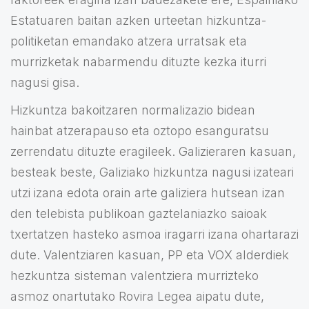
Estatuaren baitan azken urteetan hizkuntza-
politiketan emandako atzera urratsak eta
murrizketak nabarmendu dituzte kezka iturri
nagusi gisa.
Hizkuntza bakoitzaren normalizazio bidean
hainbat atzerapauso eta oztopo esanguratsu
zerrendatu dituzte eragileek. Galizieraren kasuan,
besteak beste, Galiziako hizkuntza nagusi izateari
utzi izana edota orain arte galiziera hutsean izan
den telebista publikoan gaztelaniazko saioak
txertatzen hasteko asmoa iragarri izana ohartarazi
dute. Valentziaren kasuan, PP eta VOX alderdiek
hezkuntza sisteman valentziera murrizteko
asmoz onartutako Rovira Legea aipatu dute,