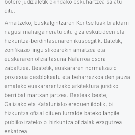
botere judizialetik ekindako eskuhartzea salatu
ditu.
Amaitzeko, Euskalgintzaren Kontseiluak bi aldarri
nagusi mahaigaineratu ditu giza eskubideen eta
hizkuntza-berdintasunaren ikuspegitik. Batetik,
zonifikazio linguistikoarekin amaitzea eta
euskararen ofizialtasuna Nafarroa osora
zabaltzea. Bestetik, euskararen normalizazio
prozesua desblokeatu eta beharrezkoa den jauzia
emateko euskararentzako arkitektura juridiko
berri bat martxan jartzea. Besteak beste,
Galiziako eta Kataluniako ereduen ildotik, bi
hizkuntza ofizial dituen lurralde bateko langile
publiko izateko bi hizkuntza ofizialak ezagutzea
eskatzea.