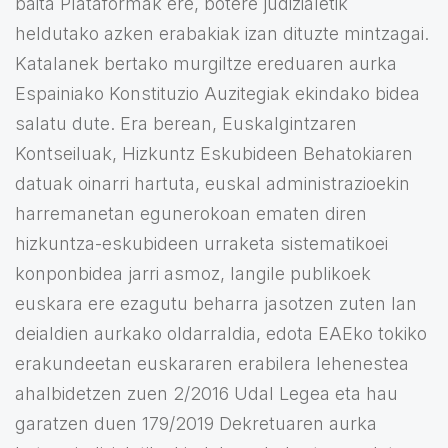
baita Plataformak ere, botere judizialetik
heldutako azken erabakiak izan dituzte mintzagai.
Katalanek bertako murgiltze ereduaren aurka
Espainiako Konstituzio Auzitegiak ekindako bidea
salatu dute. Era berean, Euskalgintzaren
Kontseiluak, Hizkuntz Eskubideen Behatokiaren
datuak oinarri hartuta, euskal administrazioekin
harremanetan egunerokoan ematen diren
hizkuntza-eskubideen urraketa sistematikoei
konponbidea jarri asmoz, langile publikoek
euskara ere ezagutu beharra jasotzen zuten lan
deialdien aurkako oldarraldia, edota EAEko tokiko
erakundeetan euskararen erabilera lehenestea
ahalbidetzen zuen 2/2016 Udal Legea eta hau
garatzen duen 179/2019 Dekretuaren aurka