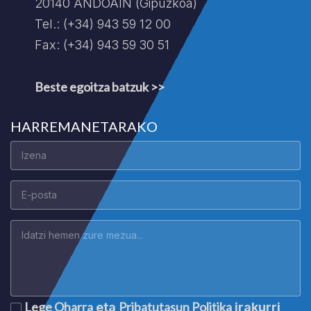
20140 ANDOAIN (Gipuzkoa)
Tel.: (+34) 943 59 12 00
Fax: (+34) 943 59 30 51
Beste egoitza batzuk >>
HARREMANETARAKO
Lege Oharra
Pribatutasun Politika
eta
irakurri