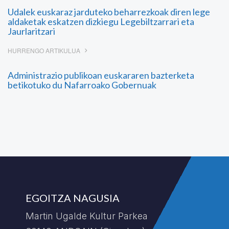
Udalek euskaraz jarduteko beharrezkoak diren lege
aldaketak eskatzen dizkiegu Legebiltzarrari eta
Jaurlaritzari
HURRENGO ARTIKULUA
Administrazio publikoan euskararen bazterketa
betikotuko du Nafarroako Gobernuak
EGOITZA NAGUSIA
Martin Ugalde Kultur Parkea