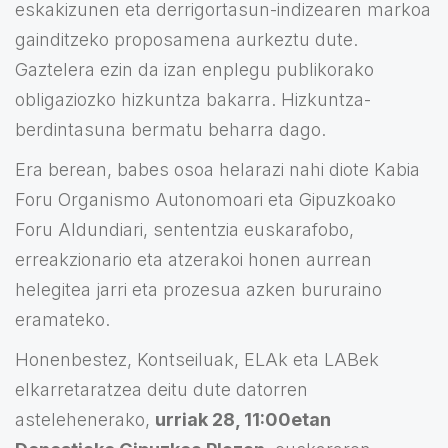
eskakizunen eta derrigortasun-indizearen markoa
gainditzeko proposamena aurkeztu dute.
Gaztelera ezin da izan enplegu publikorako
obligaziozko hizkuntza bakarra. Hizkuntza-
berdintasuna bermatu beharra dago.
Era berean, babes osoa helarazi nahi diote Kabia
Foru Organismo Autonomoari eta Gipuzkoako
Foru Aldundiari, sententzia euskarafobo,
erreakzionario eta atzerakoi honen aurrean
helegitea jarri eta prozesua azken bururaino
eramateko.
Honenbestez, Kontseiluak, ELAk eta LABek
elkarretaratzea deitu dute datorren
astelehenerako,
urriak 28, 11:00etan