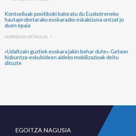
Kontseiluak positiboki baloratu du Euskotreneko
hautaprobetarako euskarazko eskakizuna ontzat jo
duen epaia
HURRENGO ARTIKULUA
«Udaltzain guztiek euskara jakin behar dute». Getxon
hizkuntza-eskubideen aldeko mobilizazioak deitu
dituzte
EGOITZA NAGUSIA