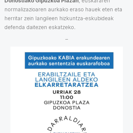
Donostiako Gipuzkoa Plazan
, euskararen
normalizazioaren aurkako eraso hauek eten eta
herritar zein langileen hizkuntza-eskubideak
defenda daitezen eskatzeko.
–