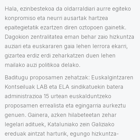
Hala, ezinbestekoa da oldarraldiari aurre egiteko
konpromiso eta neurri ausartak hartzea
epaitegietatik ezartzen diren oztopoen gainetik.
Dagokion zentralitatea eman behar zaio hizkuntza
auziari eta euskararen gaia lehen lerrora ekarri,
gizartea erdiz erdi zeharkatzen duen lehen
mailako auzi politikoa delako.
Baditugu proposamen zehatzak: Euskalgintzaren
Kontseiluak LAB eta ELA sindikatuekin batera
administrazioa 15 urtean euskalduntzeko
proposamen errealista eta egingarria aurkeztu
genuen. Gainera, azken hilabeteetan zehar
legelari adituek, Kataluniako zein Galiziako
ereduak aintzat harturik, egungo hizkuntza-