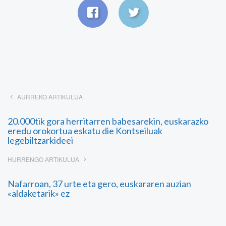
AURREKO ARTIKULUA
20.000tik gora herritarren babesarekin, euskarazko
eredu orokortua eskatu die Kontseiluak
legebiltzarkideei
HURRENGO ARTIKULUA
Nafarroan, 37 urte eta gero, euskararen auzian
«aldaketarik» ez