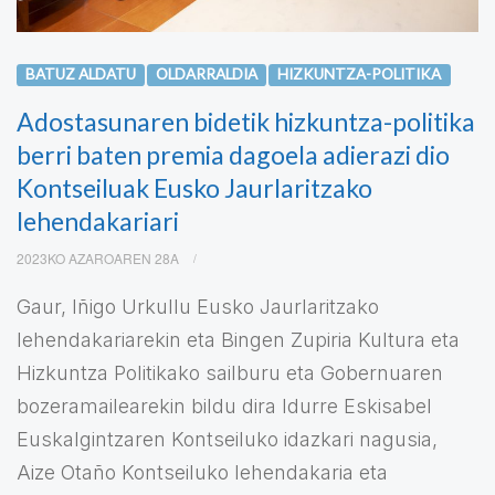
BATUZ ALDATU
OLDARRALDIA
HIZKUNTZA-POLITIKA
Adostasunaren bidetik hizkuntza-politika
berri baten premia dagoela adierazi dio
Kontseiluak Eusko Jaurlaritzako
lehendakariari
2023KO AZAROAREN 28A
Gaur, Iñigo Urkullu Eusko Jaurlaritzako
lehendakariarekin eta Bingen Zupiria Kultura eta
Hizkuntza Politikako sailburu eta Gobernuaren
bozeramailearekin bildu dira Idurre Eskisabel
Euskalgintzaren Kontseiluko idazkari nagusia,
Aize Otaño Kontseiluko lehendakaria eta