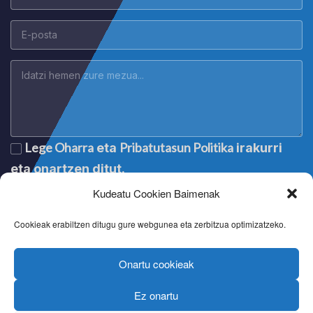
Lege Oharra
Pribatutasun Politika
eta
irakurri
eta onartzen ditut.
Kudeatu Cookien Baimenak
Cookieak erabiltzen ditugu gure webgunea eta zerbitzua optimizatzeko.
Onartu cookieak
Ez onartu
Lege oharra
|
Aviso legal
|
Mention légale
|
Legal notice