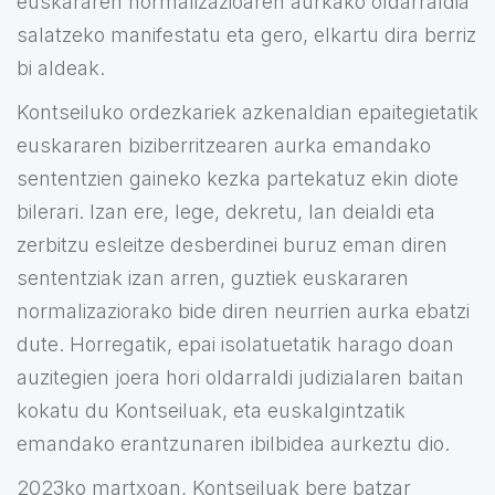
euskararen normalizazioaren aurkako oldarraldia
salatzeko manifestatu eta gero, elkartu dira berriz
bi aldeak.
Kontseiluko ordezkariek azkenaldian epaitegietatik
euskararen biziberritzearen aurka emandako
sententzien gaineko kezka partekatuz ekin diote
bilerari. Izan ere, lege, dekretu, lan deialdi eta
zerbitzu esleitze desberdinei buruz eman diren
sententziak izan arren, guztiek euskararen
normalizaziorako bide diren neurrien aurka ebatzi
dute. Horregatik, epai isolatuetatik harago doan
auzitegien joera hori oldarraldi judizialaren baitan
kokatu du Kontseiluak, eta euskalgintzatik
emandako erantzunaren ibilbidea aurkeztu dio.
2023ko martxoan, Kontseiluak bere batzar