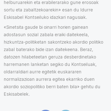
helburuarekin eta erabilerarako gune erosoak
sortu eta zabaltzekoarekin» esan du Idurre
Eskisabel Kontseiluko idazkari nagusiak.
«Sinetsita gaude bi oinarri horien gainean
adostasun sozial zabala eraiki daitekeela,
hizkuntza-politiketan sakontzeko akordio politiko
zabal baterako bide izan daitekeena. Beraz,
datozen hilabeteetan geruza desberdinetako
harremanen lanketan segiko du Kontseiluak,
oldarraldiari aurre egitetik euskararen
normalizazioan aurrera egitea ekarriko duen
akordio soziopolitiko berri baten bila» gehitu du
Eskisabelek.