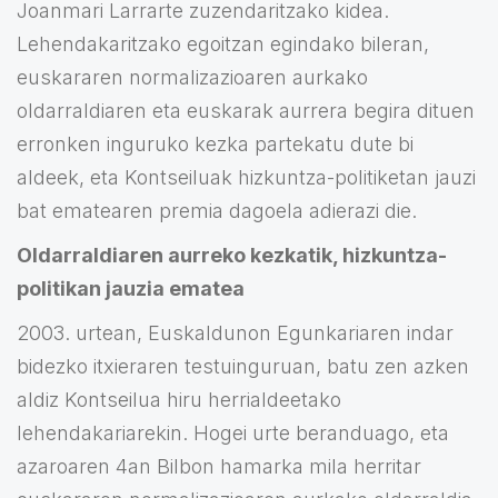
Joanmari Larrarte zuzendaritzako kidea.
Lehendakaritzako egoitzan egindako bileran,
euskararen normalizazioaren aurkako
oldarraldiaren eta euskarak aurrera begira dituen
erronken inguruko kezka partekatu dute bi
aldeek, eta Kontseiluak hizkuntza-politiketan jauzi
bat ematearen premia dagoela adierazi die.
Oldarraldiaren aurreko kezkatik, hizkuntza-
politikan jauzia ematea
2003. urtean, Euskaldunon Egunkariaren indar
bidezko itxieraren testuinguruan, batu zen azken
aldiz Kontseilua hiru herrialdeetako
lehendakariarekin. Hogei urte beranduago, eta
azaroaren 4an Bilbon hamarka mila herritar