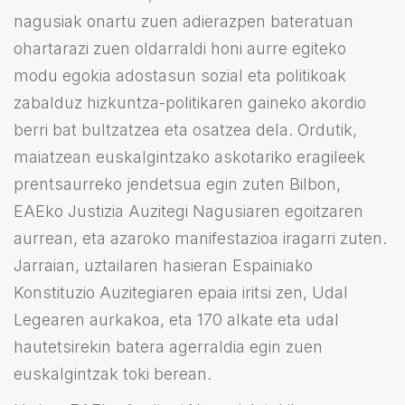
nagusiak onartu zuen adierazpen bateratuan
ohartarazi zuen oldarraldi honi aurre egiteko
modu egokia adostasun sozial eta politikoak
zabalduz hizkuntza-politikaren gaineko akordio
berri bat bultzatzea eta osatzea dela. Ordutik,
maiatzean euskalgintzako askotariko eragileek
prentsaurreko jendetsua egin zuten Bilbon,
EAEko Justizia Auzitegi Nagusiaren egoitzaren
aurrean, eta azaroko manifestazioa iragarri zuten.
Jarraian, uztailaren hasieran Espainiako
Konstituzio Auzitegiaren epaia iritsi zen, Udal
Legearen aurkakoa, eta 170 alkate eta udal
hautetsirekin batera agerraldia egin zuen
euskalgintzak toki berean.