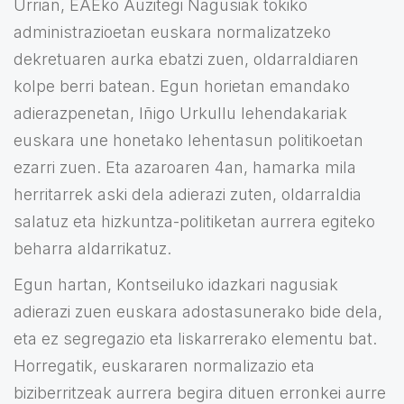
Urrian, EAEko Auzitegi Nagusiak tokiko
administrazioetan euskara normalizatzeko
dekretuaren aurka ebatzi zuen, oldarraldiaren
kolpe berri batean. Egun horietan emandako
adierazpenetan, Iñigo Urkullu lehendakariak
euskara une honetako lehentasun politikoetan
ezarri zuen. Eta azaroaren 4an, hamarka mila
herritarrek aski dela adierazi zuten, oldarraldia
salatuz eta hizkuntza-politiketan aurrera egiteko
beharra aldarrikatuz.
Egun hartan, Kontseiluko idazkari nagusiak
adierazi zuen euskara adostasunerako bide dela,
eta ez segregazio eta liskarrerako elementu bat.
Horregatik, euskararen normalizazio eta
biziberritzeak aurrera begira dituen erronkei aurre