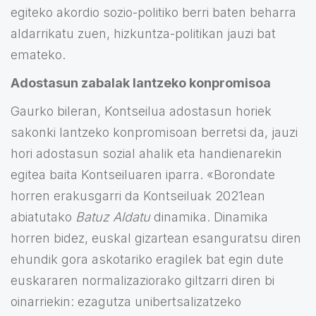
egiteko akordio sozio-politiko berri baten beharra
aldarrikatu zuen, hizkuntza-politikan jauzi bat
emateko.
Adostasun zabalak lantzeko konpromisoa
Gaurko bileran, Kontseilua adostasun horiek
sakonki lantzeko konpromisoan berretsi da, jauzi
hori adostasun sozial ahalik eta handienarekin
egitea baita Kontseiluaren iparra. «Borondate
horren erakusgarri da Kontseiluak 2021ean
abiatutako
Batuz Aldatu
dinamika. Dinamika
horren bidez, euskal gizartean esanguratsu diren
ehundik gora askotariko eragilek bat egin dute
euskararen normalizaziorako giltzarri diren bi
oinarriekin: ezagutza unibertsalizatzeko