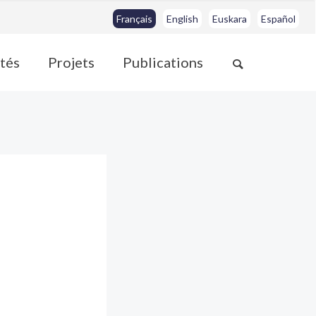
Français
English
Euskara
Español
ités
Projets
Publications