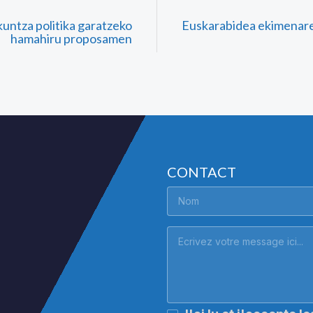
untza politika garatzeko
Euskarabidea ekimenar
hamahiru proposamen
CONTACT