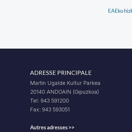
EAEko hizk
ADRESSE PRINCIPALE
Martin Ugalde Kultur Parkea
20140 ANDOAIN (Gipuzkoa)
Tel: 943 591200
Fax: 943 593051
Autres adresses >>