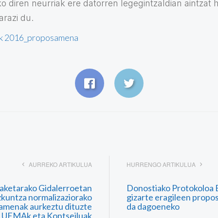
o diren neurriak ere datorren legegintzaldian aintzat
arazi du.
k 2016_proposamena
AURREKO ARTIKULUA
HURRENGO ARTIKULUA
laketarako Gidalerroetan
Donostiako Protokoloa
zkuntza normalizaziorako
gizarte eragileen prop
amenak aurkeztu dituzte
da dagoeneko
UEMAk eta Kontseiluak