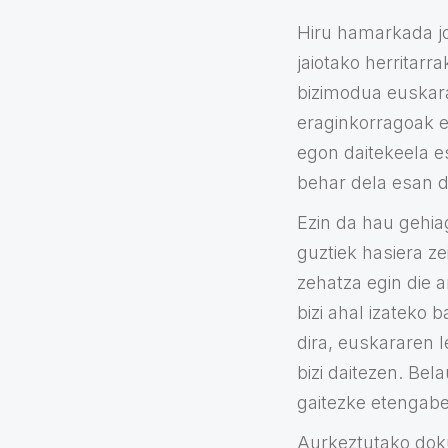
Hiru hamarkada jo
jaiotako herritarra
bizimodua euskara
eraginkorragoak eg
egon daitekeela e
behar dela esan d
Ezin da hau gehia
guztiek hasiera z
zehatza egin die 
bizi ahal izateko 
dira, euskararen 
bizi daitezen. Bel
gaitezke etengabek
Aurkeztutako dok