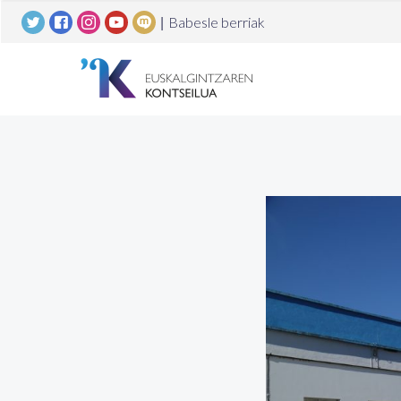
|
Babesle berriak