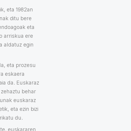
ik, eta 1982an
nak ditu bere
sendoagoak eta
o arriskua ere
a aldatuz egin
da, eta prozesu
ra eskaera
aia da. Euskaraz
k zehaztu behar
dunak euskaraz
ik, eta ezin bizi
rikatu du.
te, euskararen