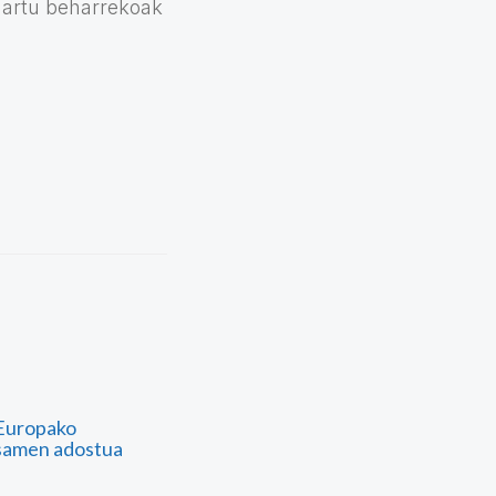
 hartu beharrekoak
 Europako
osamen adostua