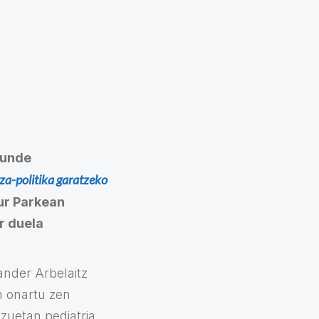
kunde
a-politika garatzeko
ur Parkean
r duela
ander Arbelaitz
n onartu zen
tzuetan pediatria