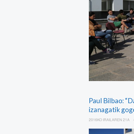
Paul Bilbao: “D
izanagatik gog
2016KO IRAILAREN 21A