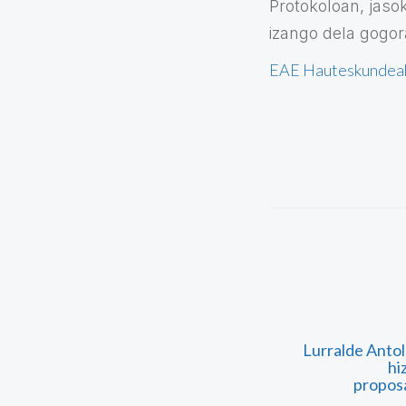
Protokoloan, jasok
izango dela gogor
EAE Hauteskundea
Lurralde Anto
hi
propos