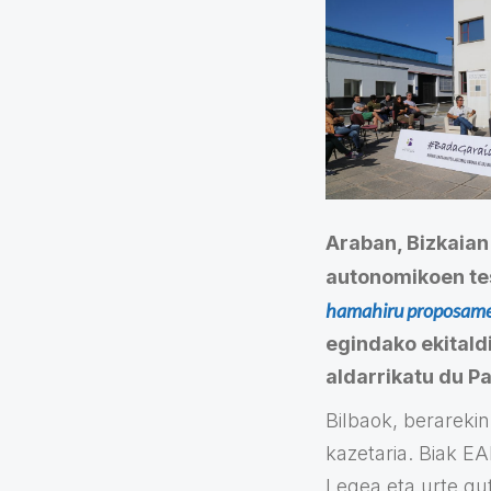
Araban, Bizkaian
autonomikoen te
hamahiru proposam
egindako ekitald
aldarrikatu du Pa
Bilbaok, berarekin
kazetaria. Biak E
Legea eta urte gut