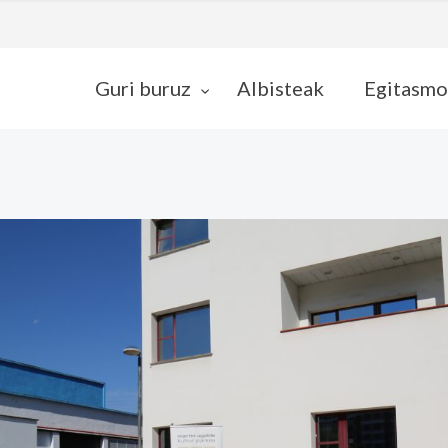
Guri buruz
Albisteak
Egitasmo