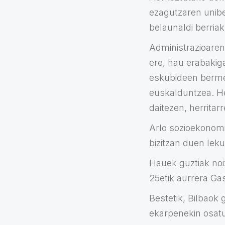
ezagutzaren unibe
belaunaldi berria
Administrazioaren
ere, hau erabakig
eskubideen berme
euskalduntzea. He
daitezen, herrita
Arlo sozioekonomi
bizitzan duen lek
Hauek guztiak noi
25etik aurrera Gas
Bestetik, Bilbaok
ekarpenekin osat