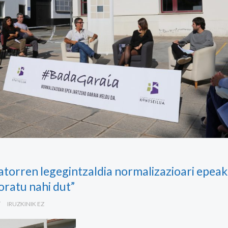
atorren legegintzaldia normalizazioari epeak 
oratu nahi dut”
IRUZKINIK EZ