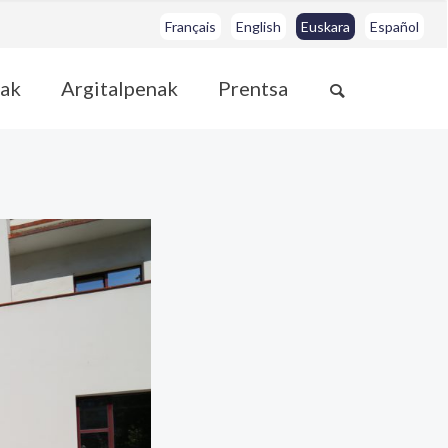
Français
English
Euskara
Español
ak
Argitalpenak
Prentsa