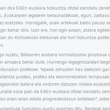
an dira EAEn euskara hizkuntza ofizial izendatu zenet
k,
Euskararen legea
ren belaunaldikoak, egun, zailtasu
z eratzeko. Horregatik, orain artekoak baino pauso 
in behar dira. Izan ere, hori egin ezean, atzera egitek
san du Kontseiluko eledunak eta hori hizkuntza-politik
u.
go luzatu, Bilbaoren arabera normalizazioa prozesua 
ein amaiera behar dute. Hurrengo legegintzaldiari begi
arduradun politikoei: “epeak zehazten has daitezen gar
baldintza juridiko, politiko eta ekonomikoetan tempusa
legearekin batera eta ondoren datozen milaka euskal
aunaldi osoa joan da EAEn euskara ofizial izendatu zenet
o arian-arian edota progresibotasun kiribilean”, aldar
umentuak hamahiru puntu jasotzen ditu. Besteak bes