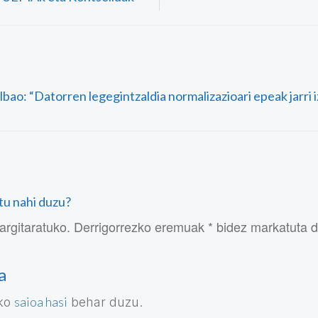
Bilbao: “Datorren legegintzaldia normalizazioari epeak jarri
atu nahi duzu?
argitaratuko. Derrigorrezko eremuak * bidez markatuta 
a
saioa hasi
eko
behar duzu.