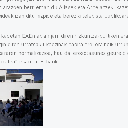
n arazoen berri eman du Aliasek eta Arbelaitzek, kazeta
eak izan ditu hizpide eta bereziki telebista publikoar
adetan EAEn abian jarri diren hizkuntza-politiken era
in diren urratsak ukaezinak badira ere, oraindik urrun
raren normalizazioa, hau da, erosotasunez geure biz
izatea”, esan du Bilbaok.