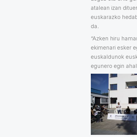
atalean izan ditue
euskarazko hedabid
da.
“Azken hiru hamark
ekimenari esker eg
euskaldunok euska
egunero egin ahal 