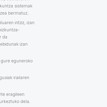
ezkuntza sistemak
tzea bermatuz.
aren iritziz, izan
hizkuntza-
r da
lebidunak izan
, gure eguneroko
usiak irailaren
rte eragileen
urkeztuko dela.