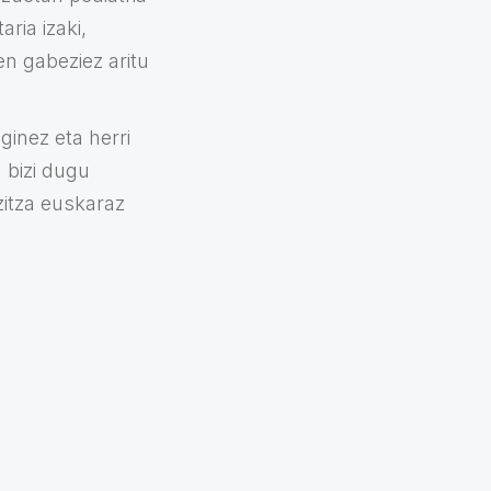
ria izaki,
en gabeziez aritu
ginez eta herri
 bizi dugu
itza euskaraz