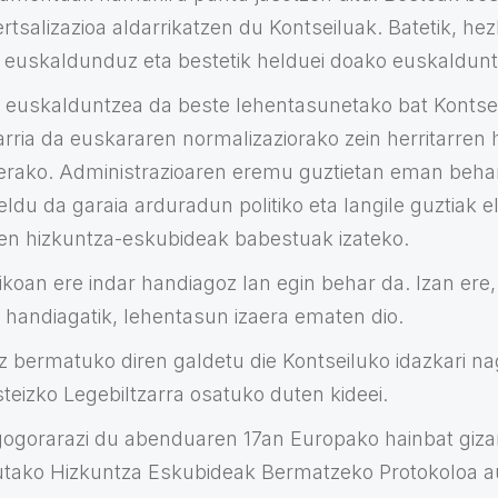
rtsalizazioa aldarrikatzen du Kontseiluak. Batetik, h
k euskaldunduz eta bestetik helduei doako euskaldun
 euskalduntzea da beste lehentasunetako bat Kontseilu
arria da euskararen normalizaziorako zein herritarren 
rako. Administrazioaren eremu guztietan eman beha
ldu da garaia arduradun politiko eta langile guztiak e
rren hizkuntza-eskubideak babestuak izateko.
koan ere indar handiagoz lan egin behar da. Izan ere
u handiagatik, lehentasun izaera ematen dio.
z bermatuko diren galdetu die Kontseiluko idazkari nag
teizko Legebiltzarra osatuko duten kideei.
 gogorarazi du abenduaren 17an Europako hainbat giza
utako Hizkuntza Eskubideak Bermatzeko Protokoloa a