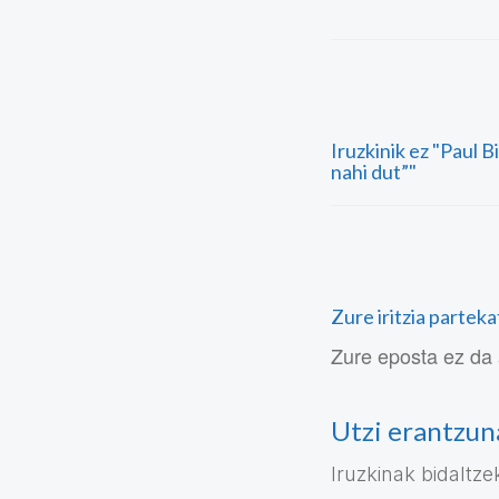
Iruzkinik ez "Paul 
nahi dut”"
Zure iritzia partek
Zure eposta ez da 
Utzi erantzun
Iruzkinak bidaltz