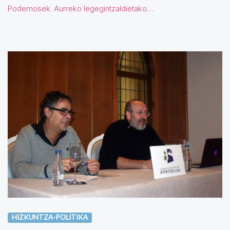
Podemosek. Aurreko legegintzaldietako…
HIZKUNTZA-POLITIKA