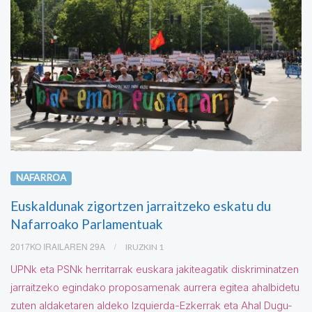
NAFARROA
Euskaldunak zigortzen jarraitzeko eskatu du
Nafarroako Parlamentuak
2017KO IRAILAREN 29A
IRUZKIN 1
UPNk eta PSNk herritarrak euskara jakiteagatik diskriminatzen
jarraitzeko egindako proposamenak aurrera egitea ahalbidetu
zuten aldaketaren aldeko Izquierda-Ezkerrak eta Ahal Dugu-