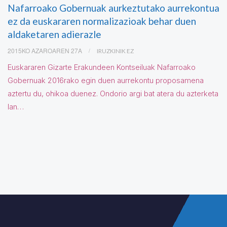
Nafarroako Gobernuak aurkeztutako aurrekontua
ez da euskararen normalizazioak behar duen
aldaketaren adierazle
2015KO AZAROAREN 27A
IRUZKINIK EZ
Euskararen Gizarte Erakundeen Kontseiluak Nafarroako
Gobernuak 2016rako egin duen aurrekontu proposamena
aztertu du, ohikoa duenez. Ondorio argi bat atera du azterketa
lan…