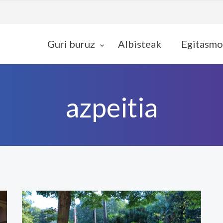
Guri buruz
Albisteak
Egitasmo
azpeitia