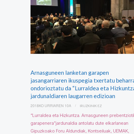
Arnasguneen lanketan garapen
jasangarriaren ikuspegia txertatu beharr
ondorioztatu da “Lurraldea eta Hizkuntz
jardunaldiaren laugarren edizioan
2018KO URRIAREN 10A
IRUZKINIK EZ
“Lurraldea eta Hizkuntza. Arnasguneen prebentzioti
garapenera”jardunaldia antolatu dute elkarlanean
Gipuzkoako Foru Aldundiak, Kontseiluak, UEMAK,