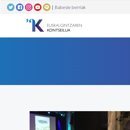
|
Babesle berriak