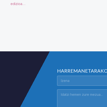
edizioa…
HARREMANETARAK