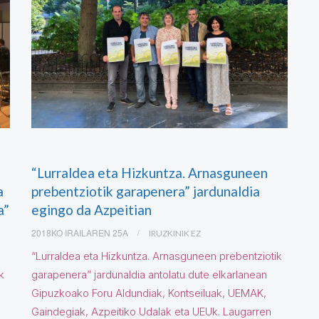
“Lurraldea eta Hizkuntza. Arnasguneen
a
prebentziotik garapenera” jardunaldia
a”
egingo da Azpeitian
2018KO IRAILAREN 25A
IRUZKINIK EZ
“Lurraldea eta Hizkuntza. Arnasguneen prebentziotik
k
garapenera” jardunaldia antolatu dute elkarlanean
Gipuzkoako Foru Aldundiak, Kontseiluak, UEMAK,
Gaindegiak, Azpeitiko Udalak eta UEUk. Laugarren