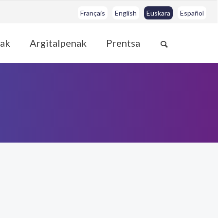
Français
English
Euskara
Español
ak
Argitalpenak
Prentsa