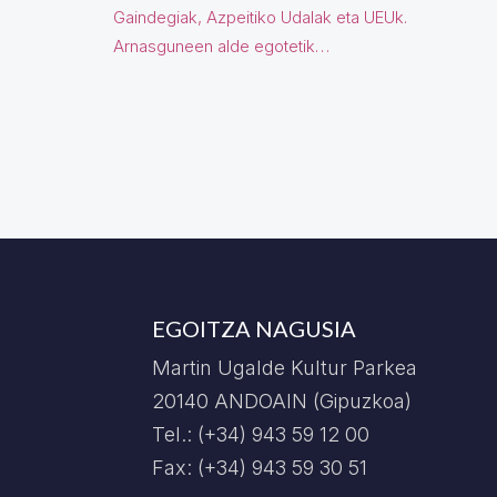
Gaindegiak, Azpeitiko Udalak eta UEUk.
Arnasguneen alde egotetik…
EGOITZA NAGUSIA
Martin Ugalde Kultur Parkea
20140 ANDOAIN (Gipuzkoa)
Tel.: (+34) 943 59 12 00
Fax: (+34) 943 59 30 51