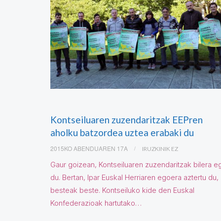
Kontseiluaren zuzendaritzak EEPren
aholku batzordea uztea erabaki du
2015KO ABENDUAREN 17A
IRUZKINIK EZ
Gaur goizean, Kontseiluaren zuzendaritzak bilera e
du. Bertan, Ipar Euskal Herriaren egoera aztertu du,
besteak beste. Kontseiluko kide den Euskal
Konfederazioak hartutako…