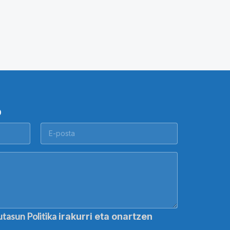
O
utasun Politika
irakurri eta onartzen