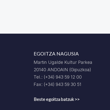
EGOITZA NAGUSIA
Martin Ugalde Kultur Parkea
20140 ANDOAIN (Gipuzkoa)
Tel.: (+34) 943 59 12 00
Fax: (+34) 943 59 30 51
Beste egoitza batzuk >>