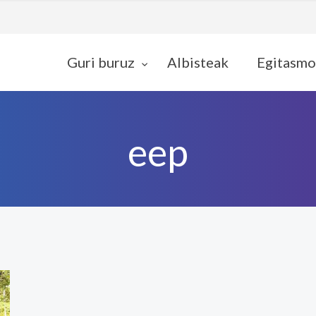
Guri buruz
Albisteak
Egitasmo
eep