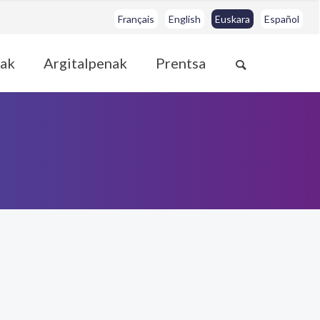
Français
English
Euskara
Español
ak
Argitalpenak
Prentsa