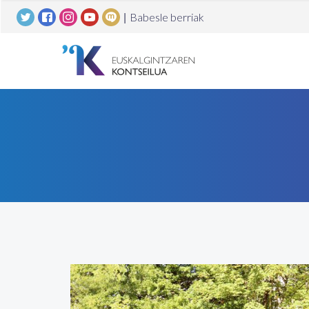
|
Babesle berriak