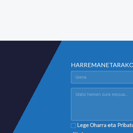
HARREMANETARAK
Lege Oharra
Pribat
eta