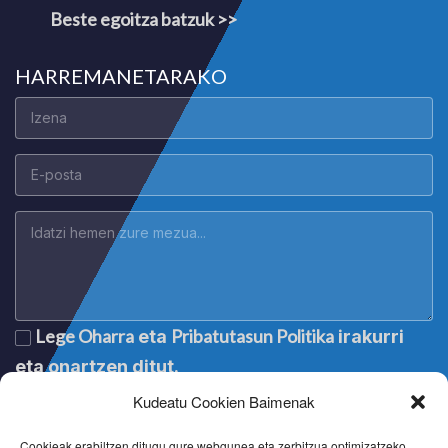
Beste egoitza batzuk >>
HARREMANETARAKO
Lege Oharra
Pribatutasun Politika
eta
irakurri
eta onartzen ditut.
Kudeatu Cookien Baimenak
Cookieak erabiltzen ditugu gure webgunea eta zerbitzua optimizatzeko.