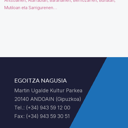
Antsoainen, Atarrabian, Barañainen, Berriozarren, Burlatan,
Mutiloan eta Sarrigurenen…
EGOITZA NAGUSIA
Martin Ugalde Kultur Parkea
20140 ANDOAIN (Gipuzkoa)
Tel.: (+34) 943 59 12 00
Fax: (+34) 943 59 30 51