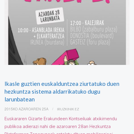
Ikasle guztien euskalduntzea ziurtatuko duen
hezkuntza sistema aldarrikatuko dugu
larunbatean
2015KO AZAROAREN 25A
IRUZKINIK EZ
Euskararen Gizarte Erakundeen Kontseiluak atxikimendu
publikoa adierazi nahi die azaroaren 28an Hezkuntza