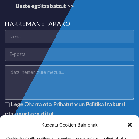
Beste egoitza batzuk >>
HARREMANETARAKO
Lege Oharra
Pribatutasun Politika
eta
irakurri
eta onartzen ditut.
Kudeatu Cookien Baimenak
Cookieak erabiltzen ditugu gure webgunea eta zerbitzua optimizatzeko.