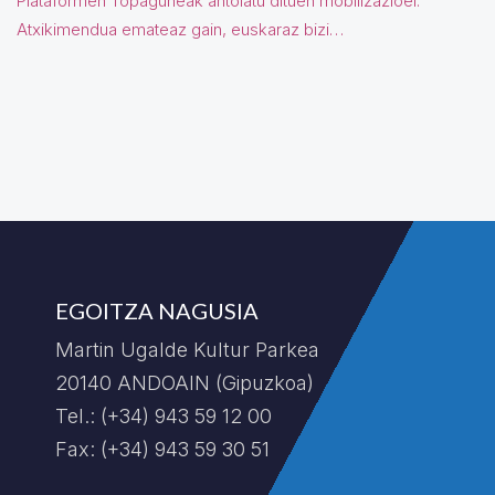
Plataformen Topaguneak antolatu dituen mobilizazioei.
Atxikimendua emateaz gain, euskaraz bizi…
EGOITZA NAGUSIA
Martin Ugalde Kultur Parkea
20140 ANDOAIN (Gipuzkoa)
Tel.: (+34) 943 59 12 00
Fax: (+34) 943 59 30 51