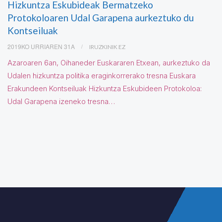
Hizkuntza Eskubideak Bermatzeko
Protokoloaren Udal Garapena aurkeztuko du
Kontseiluak
2019KO URRIAREN 31A
IRUZKINIK EZ
Azaroaren 6an, Oihaneder Euskararen Etxean, aurkeztuko da
Udalen hizkuntza politika eraginkorrerako tresna Euskara
Erakundeen Kontseiluak Hizkuntza Eskubideen Protokoloa:
Udal Garapena izeneko tresna…