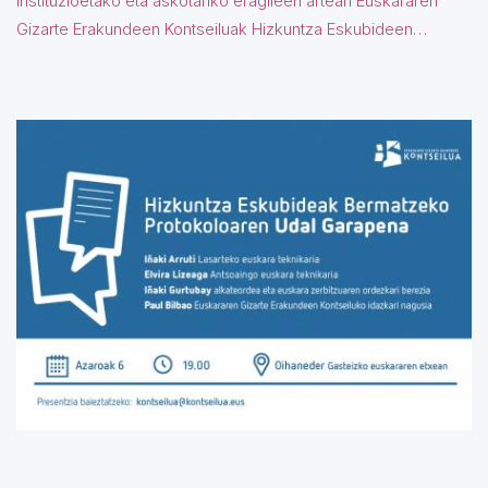
instituzioetako eta askotariko eragileen artean Euskararen
Gizarte Erakundeen Kontseiluak Hizkuntza Eskubideen…