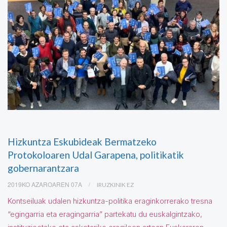
Hizkuntza Eskubideak Bermatzeko
Protokoloaren Udal Garapena, politikatik
gobernarantzara
2019KO AZAROAREN 07A
IRUZKINIK EZ
Kontseiluak udalen hizkuntza-politika eraginkorrerako tresna
“egingarria eta eragingarria” partekatu du euskalgintzako,