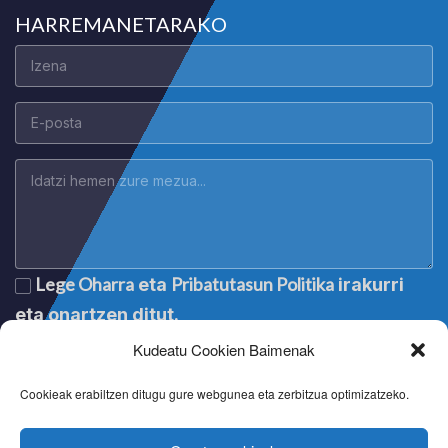
HARREMANETARAKO
Lege Oharra
Pribatutasun Politika
eta
irakurri
eta onartzen ditut.
Kudeatu Cookien Baimenak
Cookieak erabiltzen ditugu gure webgunea eta zerbitzua optimizatzeko.