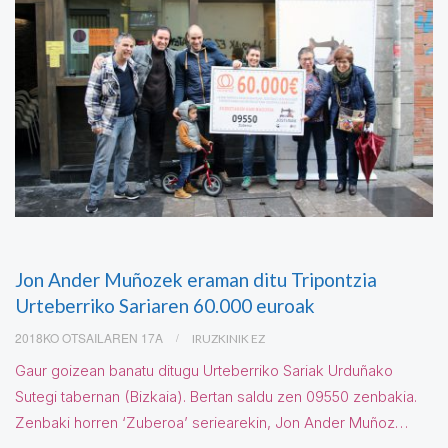
Jon Ander Muñozek eraman ditu Tripontzia
Urteberriko Sariaren 60.000 euroak
2018KO OTSAILAREN 17A
IRUZKINIK EZ
Gaur goizean banatu ditugu Urteberriko Sariak Urduñako
Sutegi tabernan (Bizkaia). Bertan saldu zen 09550 zenbakia.
Zenbaki horren ‘Zuberoa’ seriearekin, Jon Ander Muñoz…