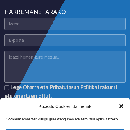
HARREMANETARAKO
Lege Oharra
Pribatutasun Politika
eta
irakurri
eta onartzen ditut.
Kudeatu Cookien Baimenak
Cookieak erabiltzen ditugu gure webgunea eta zerbitzua optimizatzeko.