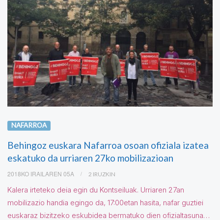
NAFARROA
Behingoz euskara Nafarroa osoan ofiziala izatea
eskatuko da urriaren 27ko mobilizazioan
2018KO IRAILAREN 05A
2 IRUZKIN
Kalera irteteko deia egin du Kontseiluak. Urriaren 27an
mobilizazio handia egingo da, 17:00etan hasita, nafar guztiei
euskaraz bizitzeko eskubidea bermatuko dien ofizialtasuna…