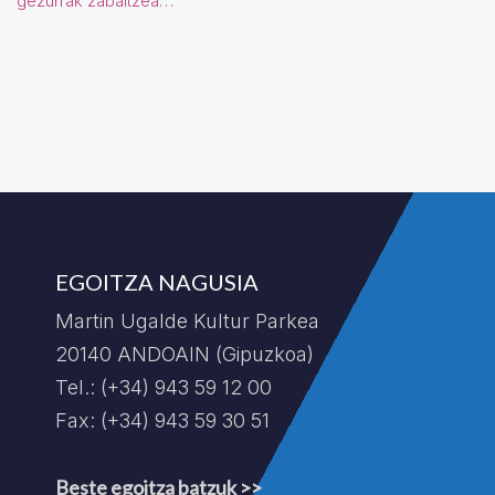
gezurrak zabaltzea…
EGOITZA NAGUSIA
Martin Ugalde Kultur Parkea
20140 ANDOAIN (Gipuzkoa)
Tel.: (+34) 943 59 12 00
Fax: (+34) 943 59 30 51
Beste egoitza batzuk >>