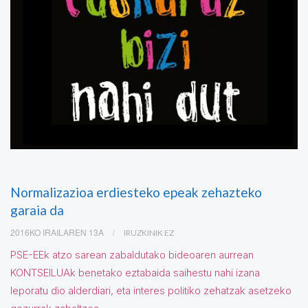
Normalizazioa erdiesteko epeak zehazteko
garaia da
2016KO IRAILAREN 13A
IRUZKINIK EZ
PSE-EEk atzo sarean zabaldutako bideoaren aurrean
KONTSEILUAk benetako eztabaida saihestu nahi izana
leporatu dio alderdiari, eta interes politiko zehatzak asetzeko