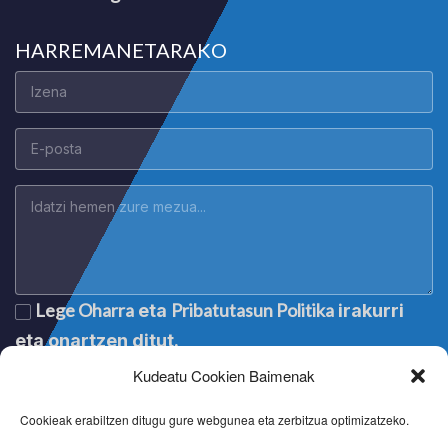
HARREMANETARAKO
Lege Oharra
Pribatutasun Politika
eta
irakurri
eta onartzen ditut.
Kudeatu Cookien Baimenak
Cookieak erabiltzen ditugu gure webgunea eta zerbitzua optimizatzeko.