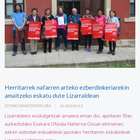
Herritarrek nafarren arteko ezberdinkeriarekin
amaitzeko eskatu dute Lizarraldean
2018KO MAIATZAREN 28A
IRUZKINIK EZ
Lizarraldeko euskalgintzak amaiera eman dio, apirilaren 19an
aurkeztutako Euskara Ofiziala Nafarroa Osoan ekimenari,
azken asteotan eskualdean jasotako herritarren eskabideak