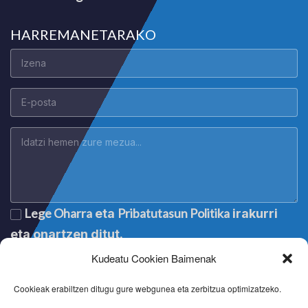
HARREMANETARAKO
Lege Oharra
Pribatutasun Politika
eta
irakurri
eta onartzen ditut.
Kudeatu Cookien Baimenak
Cookieak erabiltzen ditugu gure webgunea eta zerbitzua optimizatzeko.