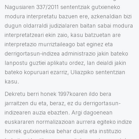
Nagusiaren 337/2011 sententziak gutxieneko
modura interpretatu bazuen ere, azkenaldian bizi
dugun oldarraldi judizialaren baitan sabai modura
interpretatzeari ekin zaio, kasu batzuetan are
interpretazio murriztaileago bat eginez eta
derrigortasun-indizea administrazio jakin bateko
lanpostu guztiei aplikatu ordez, lan deialdi jakin
bateko kopuruari ezarriz, Uliazpiko sententzian
kasu.
Dekretu berri honek 1997koaren ildo bera
jarraitzen du eta, beraz, ez du derrigortasun-
indizearen auzia ebazten. Argi dagoenean
euskararen normalizazioan aurrera egiteko indize
horrek gutxienekoa behar duela eta instituzio