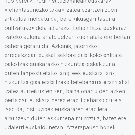
Ildo beretik, irudi instituzionalean euskarak
«lehentasunezko tokia» izatea ezartzen zuen
artikulua moldatu da, bere «ikusgarritasuna
bultzatuko» dela adieraziz. Lehen hitza euskaraz
izateko aukera ahalbidetzen zuen atala ere bertan
behera geratu da. Azkenik, jatorrizko
erredakzioan euskal sektore publikoko entitate
bakoitzak euskarazko hizkuntza-eskakizuna
duten lanpostuetako langileek euskara lan-
hizkuntza gisa erabiltzeko betebeharra ezarri ahal
izatea aurreikusten zen, baina onartu den azken
bertsioan euskara «ere» erabili beharko dutela
jaso da, instituzioek euskararen erabilera
arautzeko duten eskumena murriztuz, batez ere
udalerri euskaldunetan. Atzerapauso honek