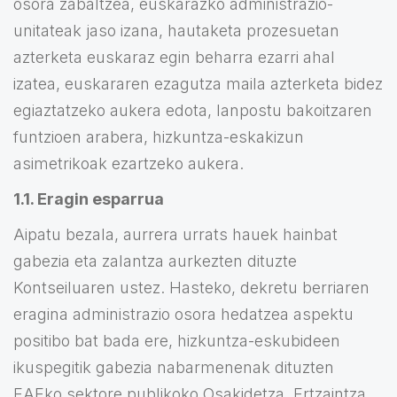
osora zabaltzea, euskarazko administrazio-
unitateak jaso izana, hautaketa prozesuetan
azterketa euskaraz egin beharra ezarri ahal
izatea, euskararen ezagutza maila azterketa bidez
egiaztatzeko aukera edota, lanpostu bakoitzaren
funtzioen arabera, hizkuntza-eskakizun
asimetrikoak ezartzeko aukera.
1.1. Eragin esparrua
Aipatu bezala, aurrera urrats hauek hainbat
gabezia eta zalantza aurkezten dituzte
Kontseiluaren ustez. Hasteko, dekretu berriaren
eragina administrazio osora hedatzea aspektu
positibo bat bada ere, hizkuntza-eskubideen
ikuspegitik gabezia nabarmenenak dituzten
EAEko sektore publikoko Osakidetza, Ertzaintza