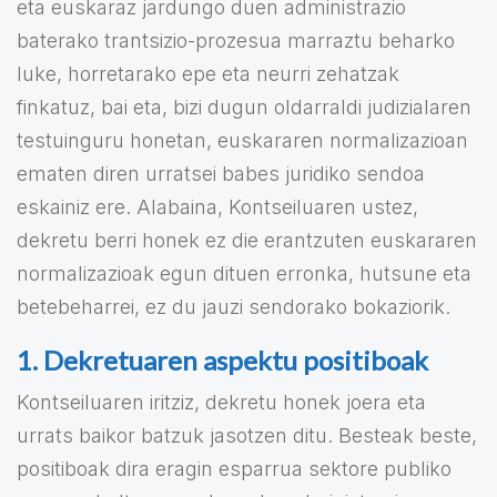
eta euskaraz jardungo duen administrazio
baterako trantsizio-prozesua marraztu beharko
luke, horretarako epe eta neurri zehatzak
finkatuz, bai eta, bizi dugun oldarraldi judizialaren
testuinguru honetan, euskararen normalizazioan
ematen diren urratsei babes juridiko sendoa
eskainiz ere. Alabaina, Kontseiluaren ustez,
dekretu berri honek ez die erantzuten euskararen
normalizazioak egun dituen erronka, hutsune eta
betebeharrei, ez du jauzi sendorako bokaziorik.
1. Dekretuaren aspektu positiboak
Kontseiluaren iritziz, dekretu honek joera eta
urrats baikor batzuk jasotzen ditu. Besteak beste,
positiboak dira eragin esparrua sektore publiko