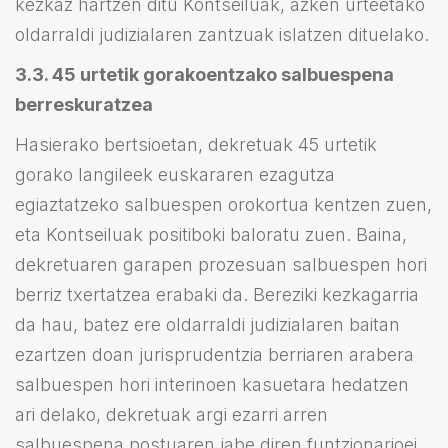
kezkaz hartzen ditu Kontseiluak, azken urteetako
oldarraldi judizialaren zantzuak islatzen dituelako.
3.3. 45 urtetik gorakoentzako salbuespena
berreskuratzea
Hasierako bertsioetan, dekretuak 45 urtetik
gorako langileek euskararen ezagutza
egiaztatzeko salbuespen orokortua kentzen zuen,
eta Kontseiluak positiboki baloratu zuen. Baina,
dekretuaren garapen prozesuan salbuespen hori
berriz txertatzea erabaki da. Bereziki kezkagarria
da hau, batez ere oldarraldi judizialaren baitan
ezartzen doan jurisprudentzia berriaren arabera
salbuespen hori interinoen kasuetara hedatzen
ari delako, dekretuak argi ezarri arren
salbuespena postuaren jabe diren funtzionarioei