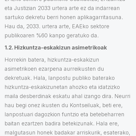
eta Justizian 2033 urtera arte ez da indarrean
sartuko dekretu berri honen aplikagarritasuna.
Hau da, 2033. urtera arte, EAEko sektore
publikoaren %60 kanpo geratuko da.
1.2. Hizkuntza-eskakizun asimetrikoak
Horrekin batera, hizkuntza-eskakizun
asimetrikoen ezarpena aurreikusten du
dekretuak. Hala, lanpostu publiko baterako
hizkuntza-eskakizunetan ahozko eta idatzizko
maila desberdinak eskatu ahal izango dira. Neurri
hau begi onez ikusten du Kontseiluak, beti ere,
lanpostuari dagozkion funtzio eta betebeharren
baitan ezartzen badira betekizunak. Hala ere,
malgutasun honek badakar arriskurik, esaterako,