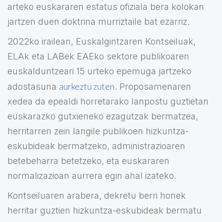
arteko euskararen estatus ofiziala bera kolokan
jartzen duen doktrina murriztaile bat ezarriz.
2022ko irailean, Euskalgintzaren Kontseiluak,
ELAk eta LABek EAEko sektore publikoaren
euskalduntzeari 15 urteko epemuga jartzeko
aurkeztu zuten
adostasuna
. Proposamenaren
xedea da epealdi horretarako lanpostu guztietan
euskarazko gutxieneko ezagutzak bermatzea,
herritarren zein langile publikoen hizkuntza-
eskubideak bermatzeko, administrazioaren
betebeharra betetzeko, eta euskararen
normalizazioan aurrera egin ahal izateko.
Kontseiluaren arabera, dekretu berri honek
herritar guztien hizkuntza-eskubideak bermatu