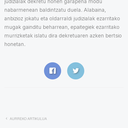
judizialak dekretu honen garapena modu
nabarmenean baldintzatu duela. Alabaina,
anbizioz jokatu eta oldarraldi judizialak ezarritako
mugak gainditu beharrean, epaitegiek ezarritako
murrizketak islatu dira dekretuaren azken bertsio
honetan.
AURREKO ARTIKULUA