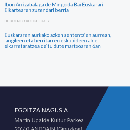
Ibon Arrizabalaga de Mingo da Bai Euskarari
Elkartearen zuzendari berria
HURRENGO ARTIKULUA
Euskararen aurkako azken sententzien aurrean,
langileen eta herritarren eskubideen alde
elkarretaratzea deitu dute martxoaren 6an
EGOITZA NAGUSIA
Martin Ugalde Kultur Parkea
20140 ANDOAIN (Gipuzkoa)