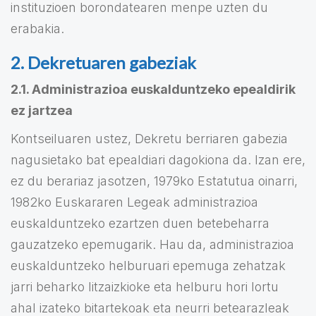
instituzioen borondatearen menpe uzten du
erabakia.
2. Dekretuaren gabeziak
2.1. Administrazioa euskalduntzeko epealdirik
ez jartzea
Kontseiluaren ustez, Dekretu berriaren gabezia
nagusietako bat epealdiari dagokiona da. Izan ere,
ez du berariaz jasotzen, 1979ko Estatutua oinarri,
1982ko Euskararen Legeak administrazioa
euskalduntzeko ezartzen duen betebeharra
gauzatzeko epemugarik. Hau da, administrazioa
euskalduntzeko helburuari epemuga zehatzak
jarri beharko litzaizkioke eta helburu hori lortu
ahal izateko bitartekoak eta neurri betearazleak