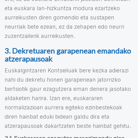
eta euskara lan-hizkuntza modura ezartzeko
aurreikusten diren gomendio eta sustapen
neurriak bete ezean, ez da zehapen edo neurri
zuzentzailerik aurreikusten.
3. Dekretuaren garapenean emandako
atzerapausoak
Euskalgintzaren Kontseiluak bere kezka adierazi
nahi du dekretu honen garapenean jatorrizko
bertsiotik gaur ezagutzera eman denera jasotako
aldaketen harira. Izan ere, euskararen
normalizazioan aurrera egiteko ezinbestekoak
diren hainbat eduki bidean galdu dira eta
atzerapausoak dakartzaten beste hainbat gehitu.