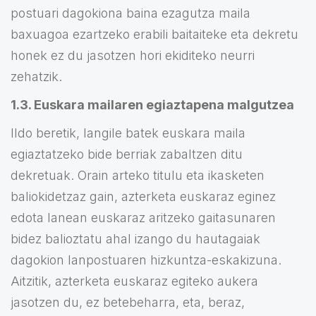
postuari dagokiona baina ezagutza maila
baxuagoa ezartzeko erabili baitaiteke eta dekretu
honek ez du jasotzen hori ekiditeko neurri
zehatzik.
1.3. Euskara mailaren egiaztapena malgutzea
Ildo beretik, langile batek euskara maila
egiaztatzeko bide berriak zabaltzen ditu
dekretuak. Orain arteko titulu eta ikasketen
baliokidetzaz gain, azterketa euskaraz eginez
edota lanean euskaraz aritzeko gaitasunaren
bidez balioztatu ahal izango du hautagaiak
dagokion lanpostuaren hizkuntza-eskakizuna.
Aitzitik, azterketa euskaraz egiteko aukera
jasotzen du, ez betebeharra, eta, beraz,