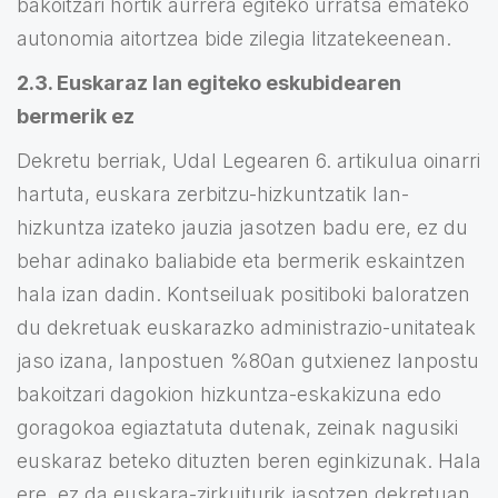
bakoitzari hortik aurrera egiteko urratsa emateko
autonomia aitortzea bide zilegia litzatekeenean.
2.3. Euskaraz lan egiteko eskubidearen
bermerik ez
Dekretu berriak, Udal Legearen 6. artikulua oinarri
hartuta, euskara zerbitzu-hizkuntzatik lan-
hizkuntza izateko jauzia jasotzen badu ere, ez du
behar adinako baliabide eta bermerik eskaintzen
hala izan dadin. Kontseiluak positiboki baloratzen
du dekretuak euskarazko administrazio-unitateak
jaso izana, lanpostuen %80an gutxienez lanpostu
bakoitzari dagokion hizkuntza-eskakizuna edo
goragokoa egiaztatuta dutenak, zeinak nagusiki
euskaraz beteko dituzten beren eginkizunak. Hala
ere, ez da euskara-zirkuiturik jasotzen dekretuan