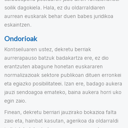
soilik dagokiela. Hala, ez du oldarraldiaren
aurrean euskarak behar duen babes juridikoa
eskaintzen.
Ondorioak
Kontseiluaren ustez, dekretu berriak
aurrerapauso batzuk badakartza ere, ez dio
erantzuten abagune honetan euskararen
normalizazioak sektore publikoan dituen erronkei
eta egiazko posibilitateei. Izan ere, badago aukera
jauzi sendoagoa emateko, baina aukera horri uko
egin zaio.
Finean, dekretu berriari jauzirako bokazioa falta
zaio eta, hainbat kasutan, agerikoa da oldarraldi