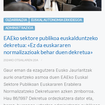
OLDARRALDIA
EUSKAL AUTONOMIA ERKIDEGOA
ADMINISTRAZIOA
EAEko sektore publikoa euskalduntzeko
dekretua: «Ez da euskararen
normalizazioak behar duen dekretua»
2024KO OTSAILAREN 20A
Gaur eman da ezagutzera Eusko Jaurlaritzak
aurki onartzeko asmoa duen EAEko Euskal
Sektore Publikoan Euskararen Erabilera
Normalizatzeko Dekretuaren azken zirriborroa.
Hau 86/1997 Dekretua ordezkatzera dator eta,