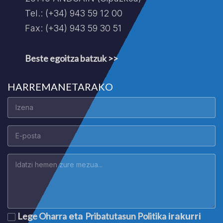
Tel.: (+34) 943 59 12 00
Fax: (+34) 943 59 30 51
Beste egoitza batzuk >>
HARREMANETARAKO
Lege Oharra
Pribatutasun Politika
eta
irakurri