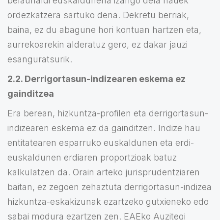
belaunaldi euskaldunena izango dela hauek
ordezkatzera sartuko dena. Dekretu berriak,
baina, ez du abagune hori kontuan hartzen eta,
aurrekoarekin alderatuz gero, ez dakar jauzi
esanguratsurik.
2.2. Derrigortasun-indizearen eskema ez
gainditzea
Era berean, hizkuntza-profilen eta derrigortasun-
indizearen eskema ez da gainditzen. Indize hau
entitatearen esparruko euskaldunen eta erdi-
euskaldunen erdiaren proportzioak batuz
kalkulatzen da. Orain arteko jurisprudentziaren
baitan, ez zegoen zehaztuta derrigortasun-indizea
hizkuntza-eskakizunak ezartzeko gutxieneko edo
sabai modura ezartzen zen. EAEko Auzitegi