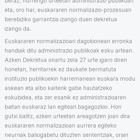
beraz, hurrengo urteetan administrazio publikoan
eta, oro har, euskararen normalizazio-prozesuan
berebiziko garrantzia izango duen dekretua
izango da.
Euskararen normalizazioari dagokionean erronka
handiak ditu administrazio publikoak esku artean.
Azken Dekretua onartu zela 27 urte igaro diren
honetan, herritarrek ez daukate bermatuta
instituzio publikoekin harremanean euskara modu
askean eta albo kalterik gabe hautatzeko
eskubidea, eta zer esanik ez administrazioaren
baitan euskaraz lan egiteari bagagozkio. Hori
gutxi balitz, azken urteetan areagotzen joan dira
euskararen normalizazioan aurrera egiteko
neurriak baliogabetu dituzten sententziak, orain