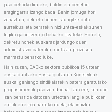
jaso beharko lirateke, baldin eta benetan
eragingarria izango bada. Behin jomuga hori
zehaztuta, dekretu honen iraungitze-data
aurreikusi eta berarekin hizkuntza-eskakizunen
logika gainditzera jo beharko litzateke. Horrela,
dekretu honek euskaraz jardungo duen
administrazio baterako trantsizio-prozesua
marraztu beharko luke.
Hain zuzen, EAEko sektore publikoa 15 urtean
euskalduntzeko Euskalgintzaren Kontseiluak
euskal gehiengo sindikalarekin batera garatutako
proposamenak jasotzen duena. Izan ere, kontuan
izan behar da datozen urteotan langile publikoen
erdiak erretiroa hartuko duela, eta inoizko