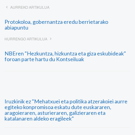
AURREKO ARTIKULUA
Protokoloa, gobernantza eredu berrietarako
abiapuntu
HURRENGO ARTIKULUA
NBEren "Hezkuntza, hizkuntza eta giza eskubideak"
foroan parte hartu du Kontseiluak
Iruzkinik ez "Mehatxuei eta politika atzerakoiei aurre
egiteko konpromisoa eskatu dute euskararen,
aragoieraren, asturieraren, galizieraren eta
katalanaren aldeko eragileek"