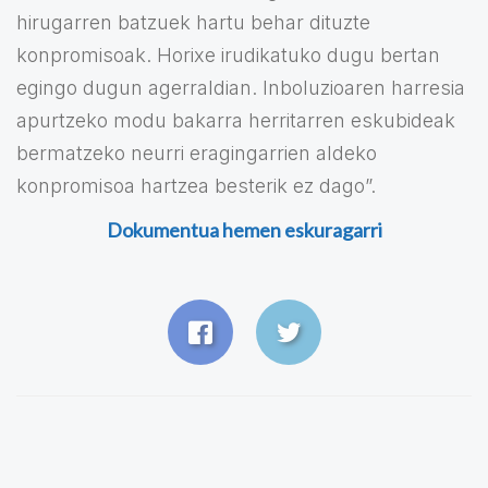
hirugarren batzuek hartu behar dituzte
konpromisoak. Horixe irudikatuko dugu bertan
egingo dugun agerraldian. Inboluzioaren harresia
apurtzeko modu bakarra herritarren eskubideak
bermatzeko neurri eragingarrien aldeko
konpromisoa hartzea besterik ez dago”.
Dokumentua hemen eskuragarri