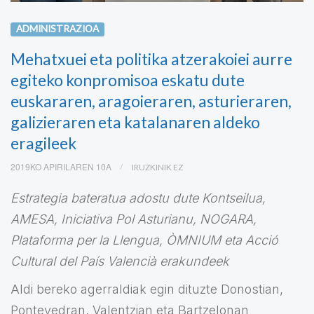
ADMINISTRAZIOA
Mehatxuei eta politika atzerakoiei aurre
egiteko konpromisoa eskatu dute
euskararen, aragoieraren, asturieraren,
galizieraren eta katalanaren aldeko
eragileek
2019KO APIRILAREN 10A
IRUZKINIK EZ
Estra
tegi
a bateratua adostu dute Kontseilua,
AMESA, Iniciativa Pol Asturianu, NOGARA,
Plataforma per la Llengua, ÒMNIUM eta A
cció
Cultural del País Valencià erakundeek
Aldi bereko agerraldiak egin dituzte Donostian,
Pontevedran, Valentzian eta Bartzelonan