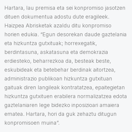
Hartara, lau premisa eta sei konpromiso jasotzen
dituen dokumentua adostu dute eragileek.
Haizpea Abrisketak azaldu ditu konpromiso
horien edukia. “Egun desorekan daude gaztelania
eta hizkuntza gutxituak; horrexegatik,
berdintasuna, askatasuna eta demokrazia
erdiesteko, beharrezkoa da, besteak beste,
eskubideak eta betebehar berdinak aitortzea,
administrazio publikoan hizkuntza gutxituan
gaituak diren langileak kontratatzea, epaitegietan
hizkuntza gutxituen erabilera normalizatzea edota
gaztelaniaren lege bidezko inposizioari amaiera
ematea. Hartara, hori da guk zehaztu ditugun
konpromisoen muina”.