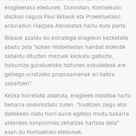
eragileetako eledunek. Donostian, Kontseiluko
idazkari nagusi Paul Bilbaok eta Proiektuetako
arduradun Haizpea Abrisketak hartu dute parte.
Bilbaok azaldu du estrategia eragileon kezketatik
abiatu zela “azken hilabeteotan hainbat alderdik
zabaldu dituzten mezuek kezkatu gaituzte,
hizkuntza gutxituetako hiztunen eskubideak are
gehiago urratzeko proposamenak ari baitira
zabaltzen”.
Kezka horretatik abiatuta, eragileek iniziatiba hartu
beharra ondorioztatu zuten. “Iruditzen zaigu etor
daitekeen olatu horri aurre egiteko modu bakarra
alderdiek konpromiso zehatzak hartzea dela”
esan du Kontseiluko eledunak.