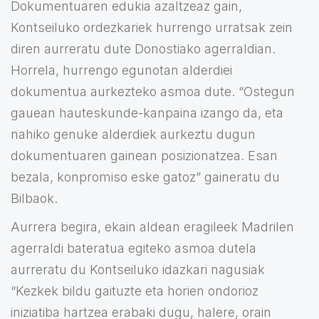
Dokumentuaren edukia azaltzeaz gain,
Kontseiluko ordezkariek hurrengo urratsak zein
diren aurreratu dute Donostiako agerraldian.
Horrela, hurrengo egunotan alderdiei
dokumentua aurkezteko asmoa dute. “Ostegun
gauean hauteskunde-kanpaina izango da, eta
nahiko genuke alderdiek aurkeztu dugun
dokumentuaren gainean posizionatzea. Esan
bezala, konpromiso eske gatoz” gaineratu du
Bilbaok.
Aurrera begira, ekain aldean eragileek Madrilen
agerraldi bateratua egiteko asmoa dutela
aurreratu du Kontseiluko idazkari nagusiak
“Kezkek bildu gaituzte eta horien ondorioz
iniziatiba hartzea erabaki dugu, halere, orain