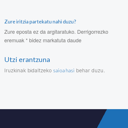
Zure iritzia partekatu nahi duzu?
Zure eposta ez da argitaratuko. Derrigorrezko
eremuak * bidez markatuta daude
Utzi erantzuna
saioa hasi
Iruzkinak bidaltzeko
behar duzu.