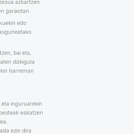
ozesua azkartzen
en garaiotan.
kuekin edo
rnasguneetako
zen, bai eta,
aten dizkigula
ekin harreman
 eta inguruarekin
nbesteak eskatzen
ea.
ada ezin dira