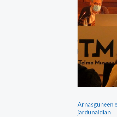
Arnasguneen et
jardunaldian