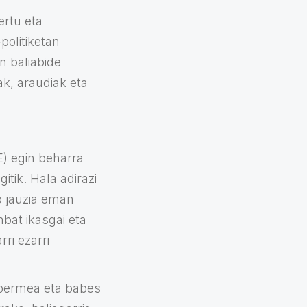
ertu eta
politiketan
n baliabide
ak, araudiak eta
) egin beharra
tik. Hala adirazi
o jauzia eman
nbat ikasgai eta
rri ezarri
 bermea eta babes