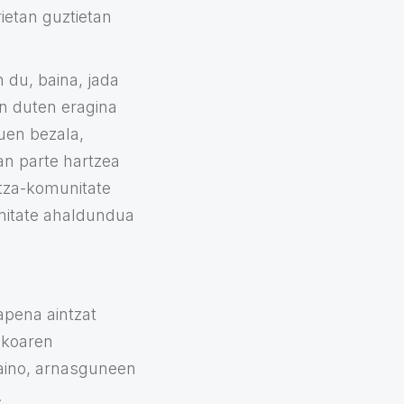
ietan guztietan
 du, baina, jada
an duten eragina
duen bezala,
an parte hartzea
ntza-komunitate
unitate ahaldundua
apena aintzat
tikoaren
baino, arnasguneen
.