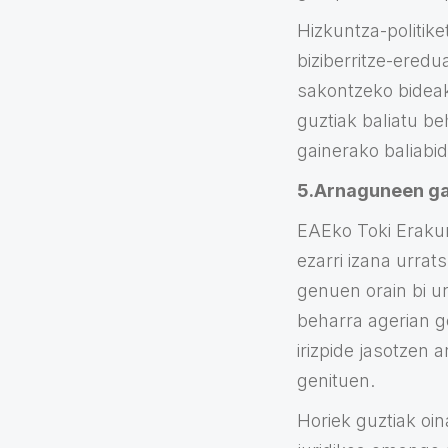
Hizkuntza-politike
biziberritze-ered
sakontzeko bideak 
guztiak baliatu be
gainerako baliabi
5.Arnaguneen g
EAEko Toki Erakun
ezarri izana urrat
genuen orain bi u
beharra agerian ge
irizpide jasotzen a
genituen.
Horiek guztiak oi