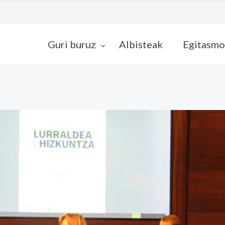
Guri buruz
Albisteak
Egitasmo