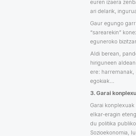
euren izaera zenb
ari delarik, ingu
Gaur egungo garr
“sarearekin” kone
eguneroko bizitzan
Aldi berean, pande
hiriguneen aldean
ere: harremanak,
egokiak…
3. Garai konplex
Garai konplexuak b
elkar-eragin eten
du politika publi
Sozioekonomia, lur