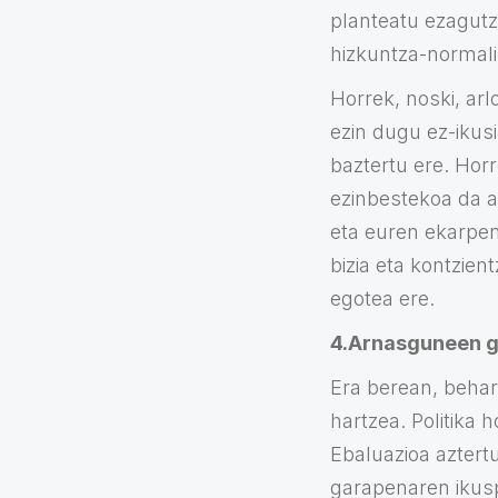
planteatu ezagutz
hizkuntza-normali
Horrek, noski, ar
ezin dugu ez-ikusi
baztertu ere. Hor
ezinbestekoa da a
eta euren ekarpen
bizia eta kontzie
egotea ere.
4.Arnasguneen ga
Era berean, behar
hartzea. Politika 
Ebaluazioa aztert
garapenaren ikusp