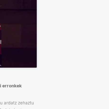
i erronkek
ru ardatz zehaztu