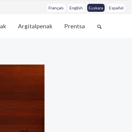
Français
English
Euskara
Español
ak
Argitalpenak
Prentsa