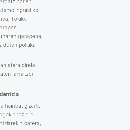
Ardatz horien
 demolinguistiko
noa, Tokiko
garapen
asunaren garapena,
duten politika
an atera direla
aten jarraitzen
dentzia
la hainbat gizarte-
agokienez ere,
tziarekin batera,