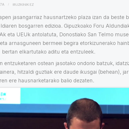
27A
IRUZKINIK EZ
pen jasangarriaz hausnartzeko plaza izan da beste 
ldiaren bosgarren edizioa. Gipuzkoako Foru Aldundia
Ak eta UEUk antolatuta, Donostiako San Telmo muse
, eta arnasguneen bermeei begira etorkizunerako hain
 bertan elkartutako aditu eta entzuleek.
entzuketaren ostean jasotako ondorio batzuk, idatziz
inera, hitzaldi guztiak ere daude ikusgai (behean), ja
en ere hausnarketarako balio dezaten.