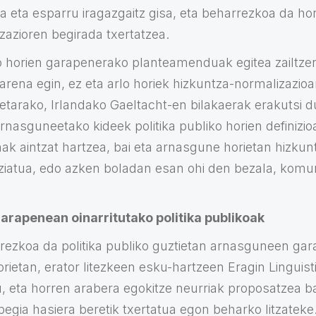
a eta esparru iragazgaitz gisa, eta beharrezkoa da hor
zazioren begirada txertatzea.
lo horien garapenerako planteamenduak egitea zailtzen
arena egin, ez eta arlo horiek hizkuntza-normalizazio
retarako, Irlandako Gaeltacht-en bilakaerak erakutsi 
rnasguneetako kideek politika publiko horien definizio
ak aintzat hartzea, bai eta arnasgune horietan hizku
ntziatua, edo azken boladan esan ohi den bezala, kom
rapenean oinarritutako politika publikoak
rezkoa da politika publiko guztietan arnasguneen gar
horietan, erator litezkeen esku-hartzeen Eragin Linguis
u, eta horren arabera egokitze neurriak proposatzea 
egia hasiera beretik txertatua egon beharko litzateke