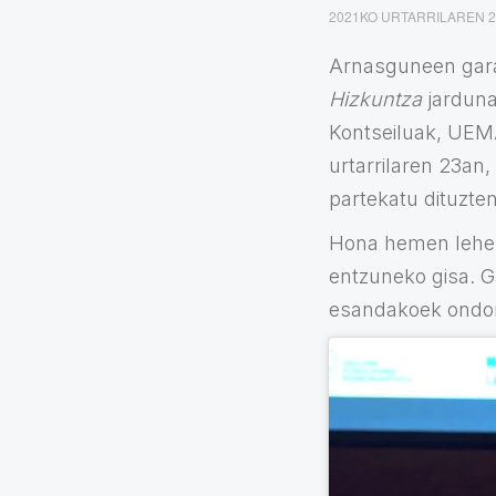
2021KO URTARRILAREN 
Arnasguneen gara
Hizkuntza
jarduna
Kontseiluak, UEM
urtarrilaren 23an
partekatu dituzten
Hona hemen lehen 
entzuneko gisa. Ga
esandakoek ondor