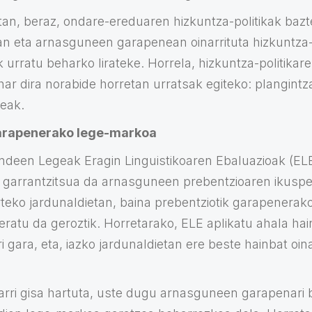
tan, beraz, ondare-ereduaren hizkuntza-politikak bazt
uan eta arnasguneen garapenean oinarrituta hizkuntza-
urratu beharko lirateke. Horrela, hizkuntza-politikare
har dira norabide horretan urratsak egiteko: plangintz
deak.
arapenerako lege-markoa
deen Legeak Eragin Linguistikoaren Ebaluazioak (ELE
s garrantzitsua da arnasguneen prebentzioaren ikuspegi
rteko jardunaldietan, baina prebentziotik garapenerak
ratu da geroztik. Horretarako, ELE aplikatu ahala hai
ri gara, eta, iazko jardunaldietan ere beste hainbat oina
narri gisa hartuta, uste dugu arnasguneen garapenari