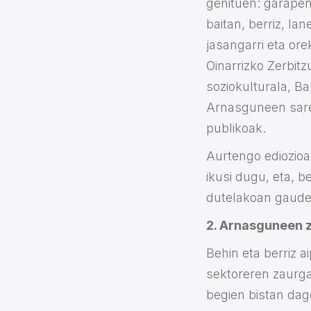
genituen: garapen
baitan, berriz, la
jasangarri eta or
Oinarrizko Zerbit
soziokulturala, Ba
Arnasguneen saret
publikoak.
Aurtengo ediozioan
ikusi dugu, eta, b
dutelakoan gaude
2. Arnasguneen z
Behin eta berriz a
sektoreren zaurga
begien bistan dag