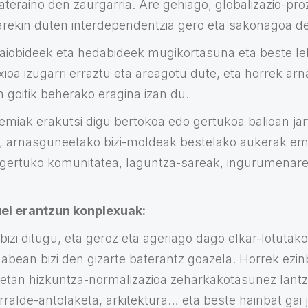
ateraino den zaurgarria. Are gehiago, globalizazio-pr
ruarekin duten interdependentzia gero eta sakonagoa d
aiobideek eta hedabideek mugikortasuna eta beste le
xioa izugarri erraztu eta areagotu dute, eta horrek a
 goitik beherako eragina izan du.
miak erakutsi digu bertokoa edo gertukoa balioan jart
, arnasguneetako bizi-moldeak bestelako aukerak em
 gertuko komunitatea, laguntza-sareak, ingurumenar
uei erantzun konplexuak:
izi ditugu, eta geroz eta ageriago dago elkar-lotutako
gabean bizi den gizarte baterantz goazela. Horrek ezi
koetan hizkuntza-normalizazioa zeharkakotasunez lantz
ralde-antolaketa, arkitektura… eta beste hainbat gai j