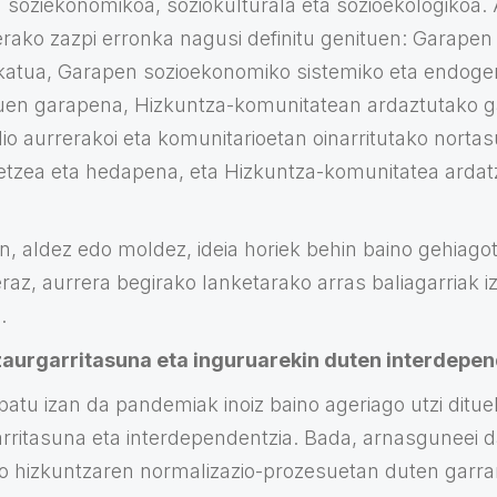
 soziekonomikoa, soziokulturala eta sozioekologikoa. 
nerako zazpi erronka nagusi definitu genituen: Garapen
ekatua, Garapen sozioekonomiko sistemiko eta endoge
zuen garapena, Hizkuntza-komunitatean ardaztutako 
lio aurrerakoi eta komunitarioetan oinarritutako nort
zea eta hedapena, eta Hizkuntza-komunitatea ardatz 
, aldez edo moldez, ideia horiek behin baino gehiagot
eraz, aurrera begirako lanketarako arras baliagarriak iz
.
aurgarritasuna eta inguruarekin duten interdepen
ipatu izan da pandemiak inoiz baino ageriago utzi ditue
rritasuna eta interdependentzia. Bada, arnasguneei d
o hizkuntzaren normalizazio-prozesuetan duten garran