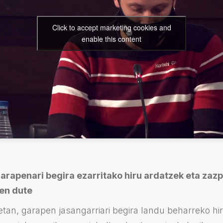
Click to accept marketing cookies and
enable this content
arapenari begira ezarritako hiru ardatzek eta zazp
zen dute
etan, garapen jasangarriari begira landu beharreko hi