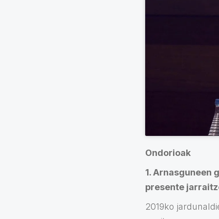
Ondorioak
1. Arnasguneen g
presente jarrait
2019ko jardunaldi