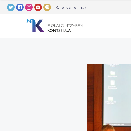
|
Babesle berriak