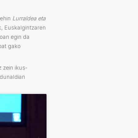
behin
Lurraldea eta
k, Euskalgintzaren
oan egin da
bat gako
 zein ikus-
rdunaldian