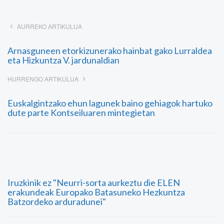
AURREKO ARTIKULUA
Arnasguneen etorkizunerako hainbat gako Lurraldea
eta Hizkuntza V. jardunaldian
HURRENGO ARTIKULUA
Euskalgintzako ehun lagunek baino gehiagok hartuko
dute parte Kontseiluaren mintegietan
Iruzkinik ez "Neurri-sorta aurkeztu die ELEN
erakundeak Europako Batasuneko Hezkuntza
Batzordeko arduradunei"