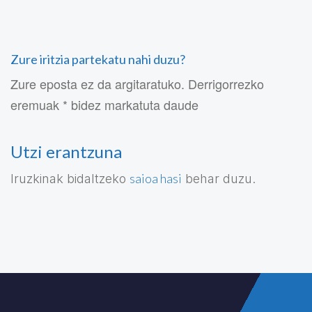
Zure iritzia partekatu nahi duzu?
Zure eposta ez da argitaratuko. Derrigorrezko
eremuak * bidez markatuta daude
Utzi erantzuna
saioa hasi
Iruzkinak bidaltzeko
behar duzu.