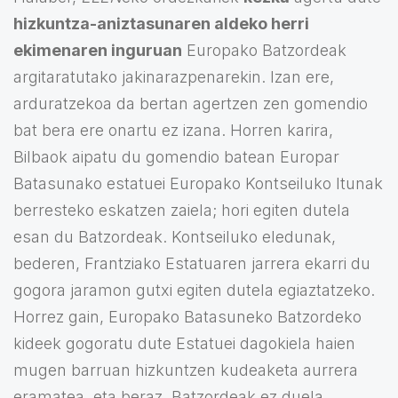
hizkuntza-aniztasunaren aldeko herri
ekimenaren inguruan
Europako Batzordeak
argitaratutako jakinarazpenarekin. Izan ere,
arduratzekoa da bertan agertzen zen gomendio
bat bera ere onartu ez izana. Horren karira,
Bilbaok aipatu du gomendio batean Europar
Batasunako estatuei Europako Kontseiluko Itunak
berresteko eskatzen zaiela; hori egiten dutela
esan du Batzordeak. Kontseiluko eledunak,
bederen, Frantziako Estatuaren jarrera ekarri du
gogora jaramon gutxi egiten dutela egiaztatzeko.
Horrez gain, Europako Batasuneko Batzordeko
kideek gogoratu dute Estatuei dagokiela haien
mugen barruan hizkuntzen kudeaketa aurrera
eramatea, eta beraz, Batzordeak ez duela