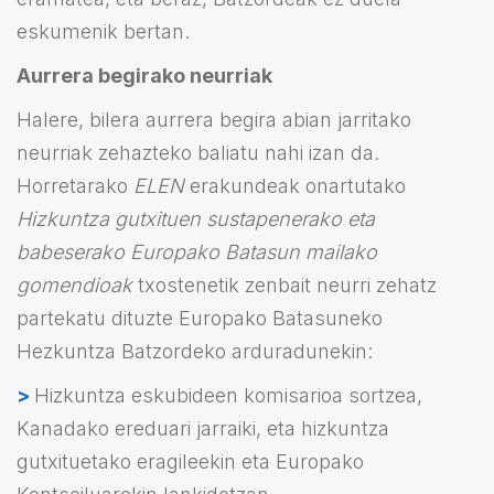
eskumenik bertan.
Aurrera begirako neurriak
Halere, bilera aurrera begira abian jarritako
neurriak zehazteko baliatu nahi izan da.
Horretarako
ELEN
erakundeak onartutako
Hizkuntza gutxituen sustapenerako eta
babeserako Europako Batasun mailako
gomendioak
txostenetik zenbait neurri zehatz
partekatu dituzte Europako Batasuneko
Hezkuntza Batzordeko arduradunekin:
>
Hizkuntza eskubideen komisarioa sortzea,
Kanadako ereduari jarraiki, eta hizkuntza
gutxituetako eragileekin eta Europako