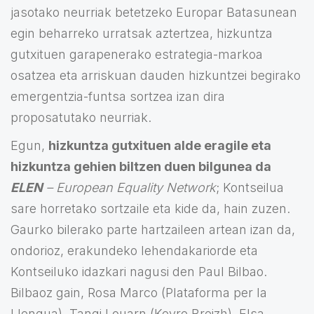
jasotako neurriak betetzeko Europar Batasunean
egin beharreko urratsak aztertzea, hizkuntza
gutxituen garapenerako estrategia-markoa
osatzea eta arriskuan dauden hizkuntzei begirako
emergentzia-funtsa sortzea izan dira
proposatutako neurriak.
Egun,
hizkuntza gutxituen alde eragile eta
hizkuntza gehien biltzen duen bilgunea da
ELEN
– European Equality Network
; Kontseilua
sare horretako sortzaile eta kide da, hain zuzen.
Gaurko bilerako parte hartzaileen artean izan da,
ondorioz, erakundeko lehendakariorde eta
Kontseiluko idazkari nagusi den Paul Bilbao.
Bilbaoz gain, Rosa Marco (Plataforma per la
Llengua), Tangi Louarn (Kevre Breizh), Elsa