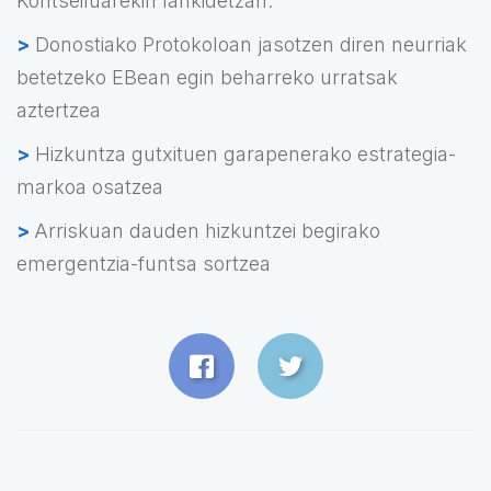
Kontseiluarekin lankidetzan.
>
Donostiako Protokoloan jasotzen diren neurriak
betetzeko EBean egin beharreko urratsak
aztertzea
>
Hizkuntza gutxituen garapenerako estrategia-
markoa osatzea
>
Arriskuan dauden hizkuntzei begirako
emergentzia-funtsa sortzea