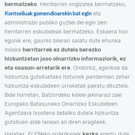
bermatzeko
. Herritarren ongizatea bermatzeko,
Kontseiluak gomendioarekin bat egin
eta
administrazio publiko guztiei dei egin zien
herritarren eskubideak bermatzeko. Eskaera hori
egonik ere, gaurko bileran salatu dute ehunka
milaka
herritarrek ez dutela berezko
hizkuntzetan jaso oinarrizko informaziorik, ez
eta osasun-arretarik ere
. Ondorioz, agerikoa da
hizkuntza gutxituetako hiztunek pandemian zehar
hizkuntza-eskubideen urraketak pairatu dituztela.
Bide horretan, Batzordeko kideei jakinarazi zaie
Europako Batasuneko Oinarrizko Eskubideen
Agentziara txostena bidaliko dutela hizkuntza
gutxituen alde lanean ari diren eragileek.
Halaber,
ELEN
eko ordezkariek
kezka
agertu dute