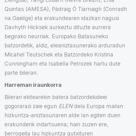
Quintas (AMESA), Pádraig Ó Tiarnaigh (Conradh
na Gaeilge) eta erakundearen idazkari nagusi
Davhyth Hicksek aurkeztu dituzte aurrera
begirako neurriak. Europako Batasuneko
batzordetik, aldiz, eleaniztasunerako arduradun
Micahel Teutschek eta Batzordeko Kristina
Cunningham eta Isabella Petrozek hartu dute
parte bileran.
Harreman iraunkorra
Bilerari ekitearekin batera batzordekideei
gogorarazi zaie egun
ELEN
dela Europa mailan
hizkuntza-aniztasunaren alde lan egiten duen
erakunderik indartsuena; hain zuzen ere,
berrogeita lau hizkuntza gutxituren