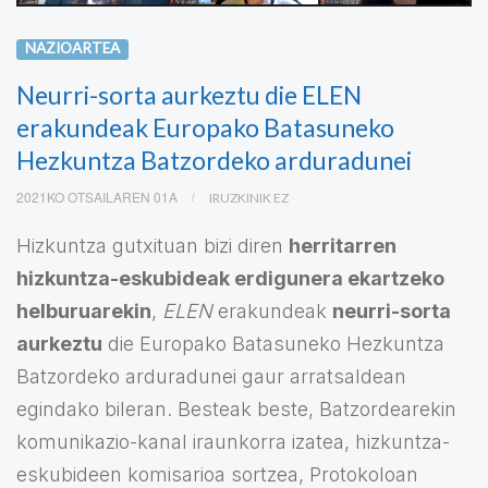
NAZIOARTEA
Neurri-sorta aurkeztu die ELEN
erakundeak Europako Batasuneko
Hezkuntza Batzordeko arduradunei
2021KO OTSAILAREN 01A
IRUZKINIK EZ
Hizkuntza gutxituan bizi diren
herritarren
hizkuntza-eskubideak erdigunera ekartzeko
helburuarekin
,
ELEN
erakundeak
neurri-sorta
aurkeztu
die Europako Batasuneko Hezkuntza
Batzordeko arduradunei gaur arratsaldean
egindako bileran. Besteak beste, Batzordearekin
komunikazio-kanal iraunkorra izatea, hizkuntza-
eskubideen komisarioa sortzea, Protokoloan