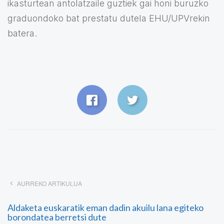
ikasturtean antolatzaile guztiek gai honi buruzko
graduondoko bat prestatu dutela EHU/UPVrekin
batera.
AURREKO ARTIKULUA
Aldaketa euskaratik eman dadin akuilu lana egiteko
borondatea berretsi dute