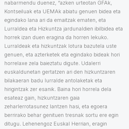
nabarmendu duenez, “azken urteotan GFAk,
Kontseiluak eta UEMAk abiatu genuen bidea eta
egindako lana ari da emaitzak ematen, eta
Lurraldea eta Hizkuntza jardunaldien ibilbidea eta
horrek izan duen eragina da horren lekuko.
Lurraldeak eta hizkuntzak lotura bazutela uste
genuen, eta azterketek eta egindako bideak hori
horrelaxe zela baieztatu digute. Udalerri
euskaldunetan gertatzen ari den hizkuntzaren
bilakaeran badu lurralde antolaketak eta
hirigintzak zer esanik. Baina hori horrela dela
esateaz gain, hizkuntzaren gaia
zeharlerrotasunez lantzen hasi, eta egoera
berrirako behar genituen tresnak sortu ere egin
ditugu. Lehenengoz Euskal Herrian, eragin