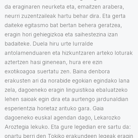
da eraginaren neurketa eta, emaitzen arabera,
neurri zuzentzaileak hartu behar dira. Eta gerta
daiteke egitasmo bat bertan behera geratzea,
eragin hori gehiegizkoa eta saihestezina izan
badaiteke. Duela hiru urte lurralde
antolamenduaren eta hizkuntzaren arteko loturak
aztertzen hasi ginenean, hura ere ezin
exotikoagoa suertatu zen. Baina denbora
erakusten ari da norabide egokian egindako lana
zela, dagoeneko eragin linguistikoa ebaluatzeko
lehen saioak egin dira eta aurtengo jardunaldian
esperientzia horietaz arituko gara. Gaia
dagoeneko euskal agendan dago, Lekarozko
Aroztegia lekuko. Eta gure legedian ere sartu da:
onartu berri den Tokiko erakundeen legeak eragin