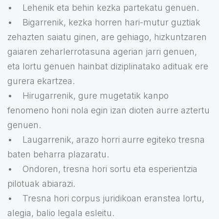
• Lehenik eta behin kezka partekatu genuen.
• Bigarrenik, kezka horren hari-mutur guztiak
zehazten saiatu ginen, are gehiago, hizkuntzaren
gaiaren zeharlerrotasuna agerian jarri genuen,
eta lortu genuen hainbat diziplinatako adituak ere
gurera ekartzea.
• Hirugarrenik, gure mugetatik kanpo
fenomeno honi nola egin izan dioten aurre aztertu
genuen.
• Laugarrenik, arazo horri aurre egiteko tresna
baten beharra plazaratu.
• Ondoren, tresna hori sortu eta esperientzia
pilotuak abiarazi.
• Tresna hori corpus juridikoan eranstea lortu,
alegia, balio legala esleitu.