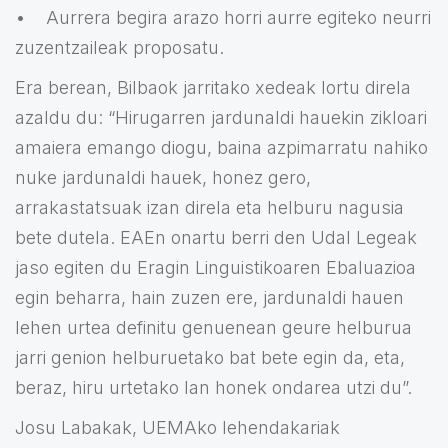
• Aurrera begira arazo horri aurre egiteko neurri
zuzentzaileak proposatu.
Era berean, Bilbaok jarritako xedeak lortu direla
azaldu du: “Hirugarren jardunaldi hauekin zikloari
amaiera emango diogu, baina azpimarratu nahiko
nuke jardunaldi hauek, honez gero,
arrakastatsuak izan direla eta helburu nagusia
bete dutela. EAEn onartu berri den Udal Legeak
jaso egiten du Eragin Linguistikoaren Ebaluazioa
egin beharra, hain zuzen ere, jardunaldi hauen
lehen urtea definitu genuenean geure helburua
jarri genion helburuetako bat bete egin da, eta,
beraz, hiru urtetako lan honek ondarea utzi du”.
Josu Labakak, UEMAko lehendakariak