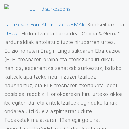
Gipuzkoako Foru Aldundiak
UEMAk
,
, Kontseiluak eta
UEUk
“Hizkuntza eta Lurraldea. Oraina & Geroa”
jardunaldiak antolatu dituzte hirugarren urtez.
Edizio honetan Eragin Linguistikoaren Ebaluazioa
(ELE) tresnaren oraina eta etorkizuna irudikatu
nahi da, esperientzia zehatzak aurkeztuz, balizko
kalteak apaltzeko neurri zuzentzaileez
hausnartuz, eta ELE tresnaren txertaketa legal
posiblea iradokiz. Honokoarekin hiru urteko zikloa
itxi egiten da, eta antolatzaileek egindako lanak
ondarea utzi duela azpimarratu dute.
Topaketak maiatzaren 12an egingo dira,
Donostian, UPV/EHUren Carlos Santamaria