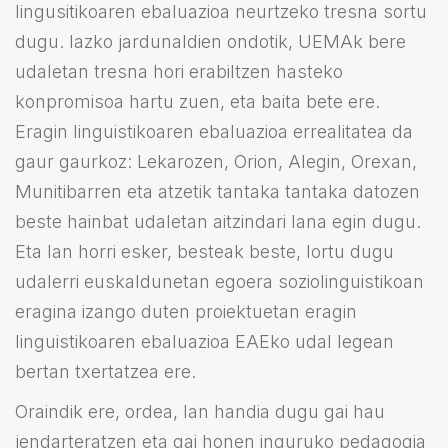
lingusitikoaren ebaluazioa neurtzeko tresna sortu
dugu. Iazko jardunaldien ondotik, UEMAk bere
udaletan tresna hori erabiltzen hasteko
konpromisoa hartu zuen, eta baita bete ere.
Eragin linguistikoaren ebaluazioa errealitatea da
gaur gaurkoz: Lekarozen, Orion, Alegin, Orexan,
Munitibarren eta atzetik tantaka tantaka datozen
beste hainbat udaletan aitzindari lana egin dugu.
Eta lan horri esker, besteak beste, lortu dugu
udalerri euskaldunetan egoera soziolinguistikoan
eragina izango duten proiektuetan eragin
linguistikoaren ebaluazioa EAEko udal legean
bertan txertatzea ere.
Oraindik ere, ordea, lan handia dugu gai hau
jendarteratzen eta gai honen inguruko pedagogia