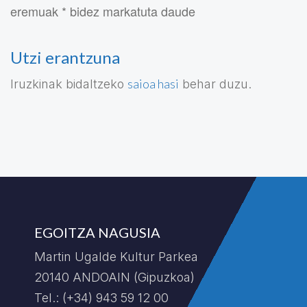
eremuak * bidez markatuta daude
Utzi erantzuna
saioa hasi
Iruzkinak bidaltzeko
behar duzu.
EGOITZA NAGUSIA
Martin Ugalde Kultur Parkea
20140 ANDOAIN (Gipuzkoa)
Tel.: (+34) 943 59 12 00