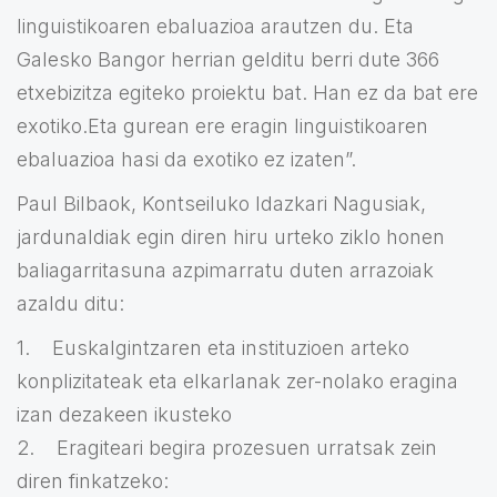
linguistikoaren ebaluazioa arautzen du. Eta
Galesko Bangor herrian gelditu berri dute 366
etxebizitza egiteko proiektu bat. Han ez da bat ere
exotiko.Eta gurean ere eragin linguistikoaren
ebaluazioa hasi da exotiko ez izaten”.
Paul Bilbaok, Kontseiluko Idazkari Nagusiak,
jardunaldiak egin diren hiru urteko ziklo honen
baliagarritasuna azpimarratu duten arrazoiak
azaldu ditu:
1. Euskalgintzaren eta instituzioen arteko
konplizitateak eta elkarlanak zer-nolako eragina
izan dezakeen ikusteko
2. Eragiteari begira prozesuen urratsak zein
diren finkatzeko: