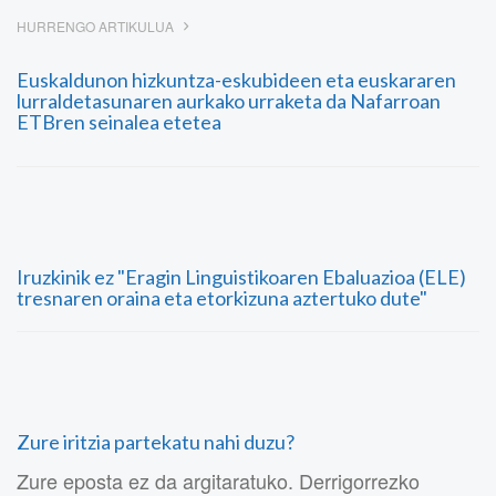
HURRENGO ARTIKULUA
Euskaldunon hizkuntza-eskubideen eta euskararen
lurraldetasunaren aurkako urraketa da Nafarroan
ETBren seinalea etetea
Iruzkinik ez "Eragin Linguistikoaren Ebaluazioa (ELE)
tresnaren oraina eta etorkizuna aztertuko dute"
Zure iritzia partekatu nahi duzu?
Zure eposta ez da argitaratuko. Derrigorrezko