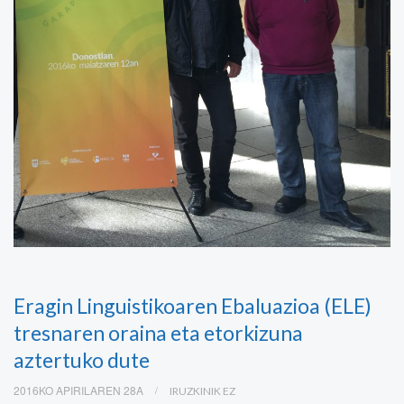
Eragin Linguistikoaren Ebaluazioa (ELE)
tresnaren oraina eta etorkizuna
aztertuko dute
2016KO APIRILAREN 28A
IRUZKINIK EZ