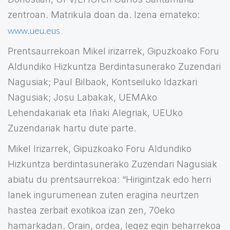
zentroan. Matrikula doan da. Izena emateko:
www.ueu.eus
Prentsaurrekoan Mikel irizarrek, Gipuzkoako Foru
Aldundiko Hizkuntza Berdintasunerako Zuzendari
Nagusiak; Paul Bilbaok, Kontseiluko Idazkari
Nagusiak; Josu Labakak, UEMAko
Lehendakariak eta Iñaki Alegriak, UEUko
Zuzendariak hartu dute parte.
Mikel Irizarrek, Gipuzkoako Foru Aldundiko
Hizkuntza berdintasunerako Zuzendari Nagusiak
abiatu du prentsaurrekoa: “Hirigintzak edo herri
lanek ingurumenean zuten eragina neurtzen
hastea zerbait exotikoa izan zen, 70eko
hamarkadan. Orain, ordea, legez egin beharrekoa