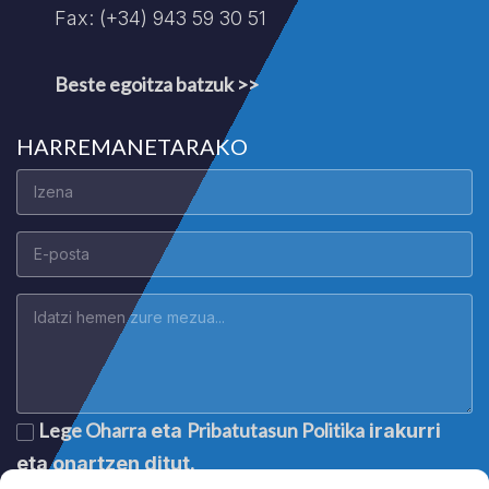
Fax: (+34) 943 59 30 51
Beste egoitza batzuk >>
HARREMANETARAKO
Lege Oharra
Pribatutasun Politika
eta
irakurri
eta onartzen ditut.