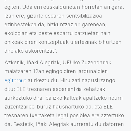
egiten. Udalerri euskaldunetan horretan ari gara.
Izan ere, gizarte osoaren sentsibilizazioa
ezinbestekoa da, hizkuntzaz ari garenean,
ekologian eta beste esparru batzuetan hain
ohikoak diren kontzeptuak ulertezinak bihurtzen
direlako askorentzat”.
Azkenik, Iñaki Alegriak, UEUko Zuzendariak
maiatzaren 12an egingo diren jardunaldien
egitaraua
aurkeztu du. Hiru zati nagusi izango
ditu: ELE tresnaren esperientzia zehatzak
aurkeztuko dira, balizko kalteak apaltzeko neurri
zuzentzaileei buruz hausnartuko da, eta ELE
tresnaren txertaketa legal posiblea ere aztertuko
da. Bestetik, Iñaki Alegriak aurreratu du datorren