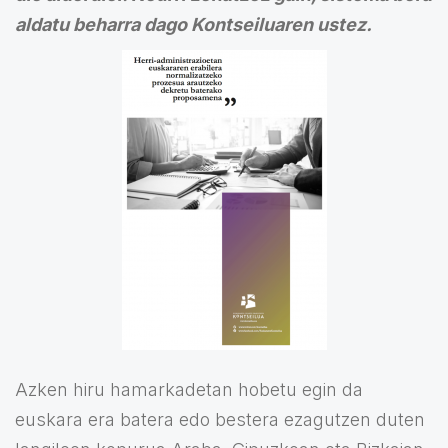
aldatu beharra dago Kontseiluaren ustez.
Azken hiru hamarkadetan hobetu egin da
euskara era batera edo bestera ezagutzen duten