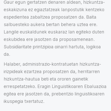
Gaur egun gertatzen denaren aldean, hizkuntza-
eskakizuna ez egiaztatzeak lanpostutik kentzeko
espedientea zabaltzea proposatzen da. Baita
salbuesteko aukera bertan behera uztea ere.
Langile euskaldunek euskaraz lan egiteko duten
eskubidea ere jasotzen da proposamenean.
Subsidiaritate printzipioa oinarri hartuta, logikoa
da.
Halaber, administrazio-kontratuetan hizkuntza-
irizpideak ezartzea proposatzen da, herritarren
hizkuntza-hautua beti eta ororen gainetik
errespetatzeko. Eragin Linguistikoaren Ebaluazioa
egitea ere jasotzen da, prebentzio linguistikoaren
ikuspegia txertatuz.