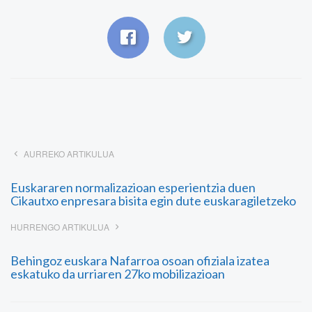
AURREKO ARTIKULUA
Euskararen normalizazioan esperientzia duen
Cikautxo enpresara bisita egin dute euskaragiletzeko
HURRENGO ARTIKULUA
Behingoz euskara Nafarroa osoan ofiziala izatea
eskatuko da urriaren 27ko mobilizazioan