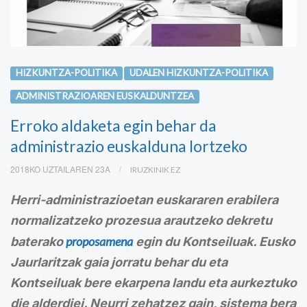
HIZKUNTZA-POLITIKA
UDALEN HIZKUNTZA-POLITIKA
ADMINISTRAZIOAREN EUSKALDUNTZEA
Erroko aldaketa egin behar da
administrazio euskalduna lortzeko
2018KO UZTAILAREN 23A
IRUZKINIK EZ
Herri-administrazioetan euskararen erabilera
normalizatzeko prozesua arautzeko dekretu
proposamena
baterako
egin du Kontseiluak. Eusko
Jaurlaritzak gaia jorratu behar du eta
Kontseiluak bere ekarpena landu eta aurkeztuko
die alderdiei. Neurri zehatzez gain, sistema bera