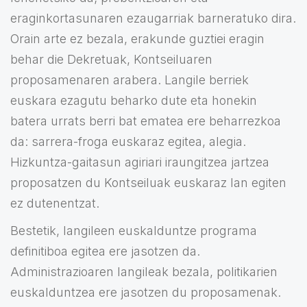
eraginkortasunaren ezaugarriak barneratuko dira.
Orain arte ez bezala, erakunde guztiei eragin
behar die Dekretuak, Kontseiluaren
proposamenaren arabera. Langile berriek
euskara ezagutu beharko dute eta honekin
batera urrats berri bat ematea ere beharrezkoa
da: sarrera-froga euskaraz egitea, alegia.
Hizkuntza-gaitasun agiriari iraungitzea jartzea
proposatzen du Kontseiluak euskaraz lan egiten
ez dutenentzat.
Bestetik, langileen euskalduntze programa
definitiboa egitea ere jasotzen da.
Administrazioaren langileak bezala, politikarien
euskalduntzea ere jasotzen du proposamenak.