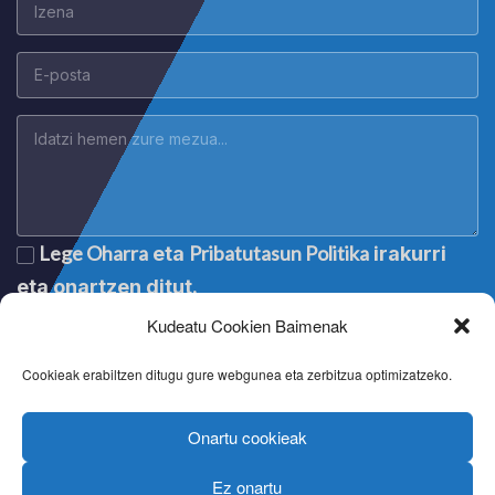
Lege Oharra
Pribatutasun Politika
eta
irakurri
eta onartzen ditut.
Kudeatu Cookien Baimenak
Cookieak erabiltzen ditugu gure webgunea eta zerbitzua optimizatzeko.
Onartu cookieak
Ez onartu