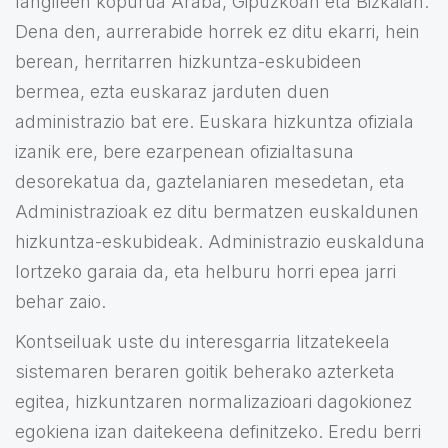
langileen kopurua Araba, Gipuzkoan eta Bizkaian.
Dena den, aurrerabide horrek ez ditu ekarri, hein
berean, herritarren hizkuntza-eskubideen
bermea, ezta euskaraz jarduten duen
administrazio bat ere. Euskara hizkuntza ofiziala
izanik ere, bere ezarpenean ofizialtasuna
desorekatua da, gaztelaniaren mesedetan, eta
Administrazioak ez ditu bermatzen euskaldunen
hizkuntza-eskubideak. Administrazio euskalduna
lortzeko garaia da, eta helburu horri epea jarri
behar zaio.
Kontseiluak uste du interesgarria litzatekeela
sistemaren beraren goitik beherako azterketa
egitea, hizkuntzaren normalizazioari dagokionez
egokiena izan daitekeena definitzeko. Eredu berri