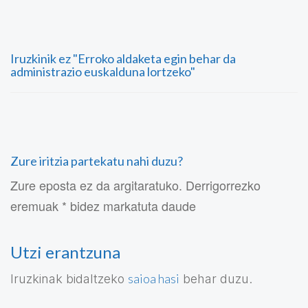
Iruzkinik ez "Erroko aldaketa egin behar da
administrazio euskalduna lortzeko"
Zure iritzia partekatu nahi duzu?
Zure eposta ez da argitaratuko. Derrigorrezko
eremuak * bidez markatuta daude
Utzi erantzuna
saioa hasi
Iruzkinak bidaltzeko
behar duzu.