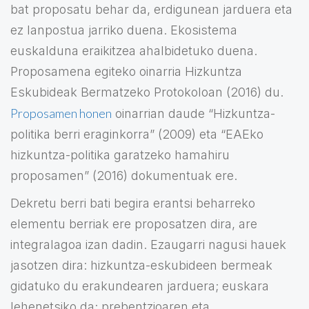
bat proposatu behar da, erdigunean jarduera eta
ez lanpostua jarriko duena. Ekosistema
euskalduna eraikitzea ahalbidetuko duena.
Proposamena egiteko oinarria Hizkuntza
Eskubideak Bermatzeko Protokoloan (2016) du.
Proposamen honen
oinarrian daude “Hizkuntza-
politika berri eraginkorra” (2009) eta “EAEko
hizkuntza-politika garatzeko hamahiru
proposamen” (2016) dokumentuak ere.
Dekretu berri bati begira erantsi beharreko
elementu berriak ere proposatzen dira, are
integralagoa izan dadin. Ezaugarri nagusi hauek
jasotzen dira: hizkuntza-eskubideen bermeak
gidatuko du erakundearen jarduera; euskara
lehenetsiko da; prebentzioaren eta